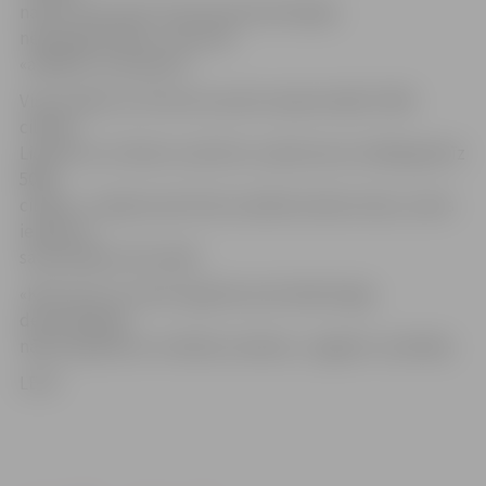
naudu mēs valsts tūrisma konkurētspēju
nepaaugstināsim,» akcentē
«airBaltic» prezidents.
Viņš norāda, ka tūrisma nozarē Latvijā strādā 27 000
cilvēku.
Lidostā un ar lidostu saistītos uzņēmumos strādā gandrīz
5000
cilvēku. Ja šajā nozarē tiek zaudētas darba vietas, valsts
ienākumi
samazināsies vēl vairāk.
«Katrs lats, ko valsts iegulda savā mārketingā,
desmitkārtīgi
nāks atpakaļ caur nodokļu samaksu,» apgalvo uzņēmējs.
LETA