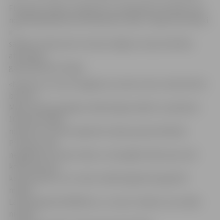
Fliks gan norāda, ka aģentūru nevajadzētu likvidēt, bet
nopietnāk jādomā, kā reklamēt Latviju. Tāpat ļoti būtiski
ir
sakārtot taksometru biznesu Rīgā un ieviest kārtību
atsevišķos
galvaspilsētas krogos.
«Neviens no mums negaida, ka valsts mūsu vietā attīstīs
biznesu.
Mūsu aviokompānijas mārketinga budžets ir apmēram
100 reižu lielāks
nekā tas, ko valsts iegulda Latvijas popularizēšanā.
Protams, mēs
negaidām, ka valsts nāks un mūs glābs. Mēs esam sīvā
konkurencē ar
kaimiņvalstīm, kur valsts mārketingā tiek ieguldīti
miljoni.
Latvija iegulda 40 000 latu, un man ir skaidrs, ka ar šādu
niecīgu