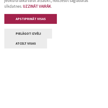
jebkurā laikā varat atsaukt, nodzēšot saglabātās
sīkdatnes.
UZZINĀT VAIRĀK
.
APSTIPRINĀT VISAS
PIELĀGOT IZVĒLI
ATCELT VISAS
Kontakti
Jelgavas valstpilsētas pašvaldība
Lielā iela 11, Jelgava, LV-3001