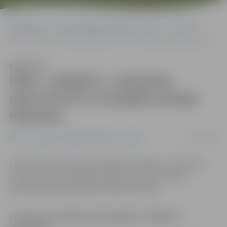
Sākumlapa
Portāla “Jelgavas Vēstnesis” arhīvs
Latvijā
Fliks: «airBaltic» nodrošina aptuveni 6% no kopējā Latvijas eksporta
Klausīties
Fliks: «airBaltic» nodrošina
aptuveni 6% no kopējā Latvijas
eksporta
09/07/2009
Latvijā
Portāla “Jelgavas Vēstnesis” arhīvs
Latvijas nacionālā aviokompānija «airBaltic» nodrošina
aptuveni 6% no kopējā Latvijas eksporta, norāda
aviosabiedrības prezidents Bertolts Fliks.
Latvijas nacionālā aviokompānija «airBaltic»