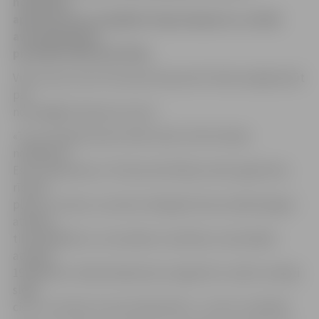
nodrošina
aptuveni 6% no kopējā Latvijas eksporta, norāda
aviosabiedrības
prezidents Bertolts Fliks.
Viņš uzsver, ka arī tūrismam kopumā ir lielas iespējas kļūt
par
nozīmīgāko eksporta nozari.
«Tas, kas šajā nozarē notiek valstī, līdz šim bijis
nožēlojami.
Esmu iepazinies ar Tūrisma attīstības valsts aģentūras
rīcības
plānu. Es redzu, ka valsts mērogā tūrisma mārketingam
atvēlēti
tikai 40 000 latu. Lai izveidotu statistiku, šai iestādei
atvēlēti
190 000 latu. Manā skatījumā, šo aģentūru varētu mierīgi
slēgt
ciet, un neviens to pat nepamanītu,» uzsver uzņēmējs.