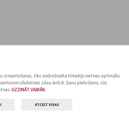
ņu izmantošanai, tiks nodrošināta tīmekļa vietnes optimāla
zmantosim sīkdatnes Jūsu ierīcē. Savu piekrišanu Jūs
atnes.
UZZINĀT VAIRĀK
.
I
ATCELT VISAS