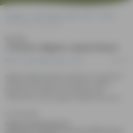
Sākumlapa
Portāla “Jelgavas Vēstnesis” arhīvs
Pilsētā
«Fortum Jelgava» saņem licenci
Klausīties
«Fortum Jelgava» saņem licenci
22/09/2008
Pilsētā
Portāla “Jelgavas Vēstnesis” arhīvs
Pagājušā nedēļā Sabiedrisko pakalpojumu regulēšanas
komisijas (SPRK) padome uzņēmumam «Jelgavas
koģenerācija» izsniegto licenci pārdēvējusi par
uzņēmumam «Fortum Jelgava» izsniegtu dokumentu.
Anna Afanasjeva
Pagājušā nedēļā Sabiedrisko
pakalpojumu regulēšanas komisijas (SPRK) padome