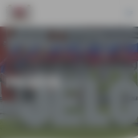
PILSĒTĀ