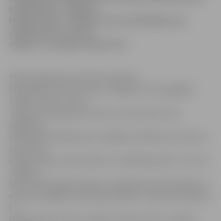
uzņēmumam «Jelgavas
koģenerācija» izsniegto licenci pārdēvējusi par
uzņēmumam «Fortum
Jelgava» izsniegtu dokumentu.
SPRK sabiedrisko attiecību pārstāve
Daiga Reihmane informē, ka Jelgavas siltumapgādes
uzņēmumam «Fortum
Jelgava» iesniegumam licences nosacījumos tiks
pagarināti
sabiedriskā pakalpojuma sniegšanas sākšanas termiņi un
precizētas
koģenerācijas staciju iekārtu uzstādītās jaudas. «Fortum
Jelgava»
lūdza SPRK pagarināt laiku, kad jāsāk siltumenerģijas un
elektroenerģijas vienlaicīga ražošana. Uzņēmums paredz,
ka
koģenerācijas stacija Jelgavā, Ganību ielā 71, darbību