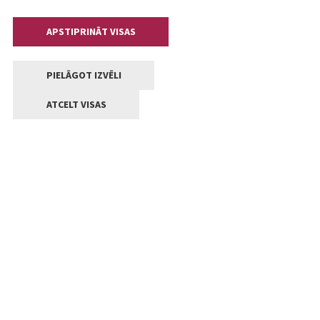
APSTIPRINĀT VISAS
PIELĀGOT IZVĒLI
ATCELT VISAS
Kontakti
Jelgavas valstpilsētas pašvaldība
Lielā iela 11, Jelgava, LV-3001
+371 63005522