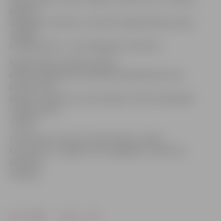
sāks līdz
2009.gada 1.oktobrim, savukārt koģenerācijas stacija
Jelgavā,
Aviācijas ielā 47,– līdz 2010.gada 1.oktobrim.
Koģenerācijas stacijās saražotā
elektroenerģija būs paredzēta pašpatēriņam, bet
atlikums tiks
pārdots uzņēmuma «Latvenergo» meitas kompānijai
«Sadales tīkls»
Jelgavā.
SPRK lēmumu raksturo kā formālu un tādu,
kas saistīts ar Jelgavas siltumapgādes uzņēmuma
īpašnieku
nomaiņu.
Drukāt
Dalīties