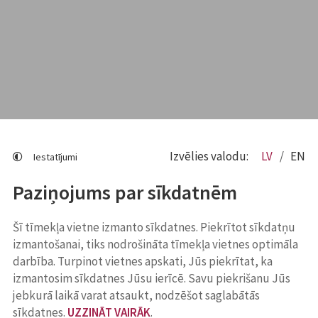
Izvēlies valodu:
LV
EN
Iestatījumi
Paziņojums par sīkdatnēm
Šī tīmekļa vietne izmanto sīkdatnes. Piekrītot sīkdatņu
izmantošanai, tiks nodrošināta tīmekļa vietnes optimāla
darbība. Turpinot vietnes apskati, Jūs piekrītat, ka
izmantosim sīkdatnes Jūsu ierīcē. Savu piekrišanu Jūs
jebkurā laikā varat atsaukt, nodzēšot saglabātās
sīkdatnes.
UZZINĀT VAIRĀK
.