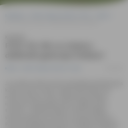
Sākumlapa
Portāla “Jelgavas Vēstnesis” arhīvs
Kultūra
FOTO: Kā «Mis un misters» dalībnieki gatavojas finālam?
Klausīties
FOTO: Kā «Mis un misters»
dalībnieki gatavojas finālam?
15/01/2015
Kultūra
Portāla “Jelgavas Vēstnesis” arhīvs
Jau vairākus mēnešus desmit apņēmīgi jaunieši gatavojas
konkursa «Mis un misters Jelgava 2014» finālam, kas
notiks 14. februārī. Jāteic, ka gatavošanās lielajam
iznācienam neaprobežojas vien ar smagiem sporta
treniņiem – paralēli jauniešiem notiek arī dažādas
skaistumkopšanas procedūras un publiski pasākumi.
Portāla www.jelgavasvestnesis.lv lasītājiem fotogalerijā