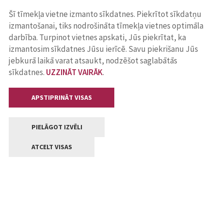
Šī tīmekļa vietne izmanto sīkdatnes. Piekrītot sīkdatņu
izmantošanai, tiks nodrošināta tīmekļa vietnes optimāla
darbība. Turpinot vietnes apskati, Jūs piekrītat, ka
izmantosim sīkdatnes Jūsu ierīcē. Savu piekrišanu Jūs
jebkurā laikā varat atsaukt, nodzēšot saglabātās
sīkdatnes.
UZZINĀT VAIRĀK
.
APSTIPRINĀT VISAS
PIELĀGOT IZVĒLI
ATCELT VISAS