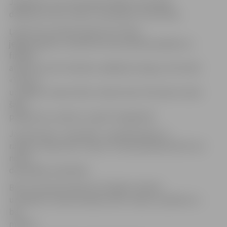
Jāpiebilst, ka no 9. janvāra finālistu komandā
dalībnieci Vivitu Sviķi ir nomainījusi Una Drīliņa.
Ļaujot sevi mazliet iepazīt arī citiem
jelgavniekiem, notikuši arī divi publiski pasākumu –
finālisti
atpūtas centrā «Dianda» spēlēja boulingu, bet klubā
«Tonuss»
uzstājās ar improvizētu modes skati. Kā viņiem veicās
šajos
pasākumos, ieskatu var gūt fotogalerijā.
Jau drīzumā – 23. janvārī – jaunieši dosies uz
radošo studiju bāru «Nams» Pulkveža Brieža ielā 4, kur
notiks
dekupāžas nodarbība.
Bet 31. janvārī pulksten 21 finālisti «Namā»
uzstāsies ar improvizācijas teātri. Ieeja uz pasākumu –
bez
maksas.