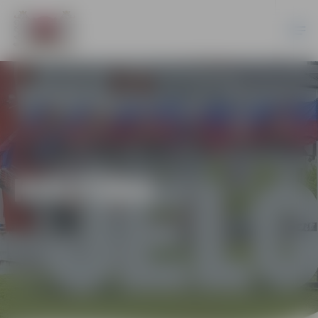
KULTŪRA