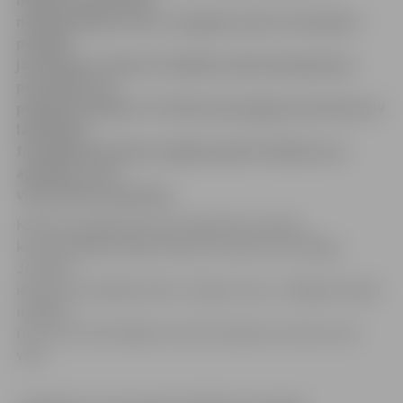
lielajam iznācienam
neaprobežojas vien ar smagiem sporta treniņiem –
paralēli
jauniešiem notiek arī dažādas skaistumkopšanas
procedūras un
publiski pasākumi. Portāla www.jelgavasvestnesis.lv
lasītājiem
fotogalerijā dodam iespēju iepazīt finālistus un
apskatīt, ar ko
viņi šobrīd nodarbojas.
Konkursa organizatore Anita Baltrūna stāsta,
ka iepriekšējā nedēļa finālistiem bijusi ļoti darbīga.
Jaunieši
iepazinuši masāžas salonu «Figura Line», izmēģinot īpašo
masāžas
rīku, kuru līdz finālam viņi vēl izmantos ne vienu reizi
vien.