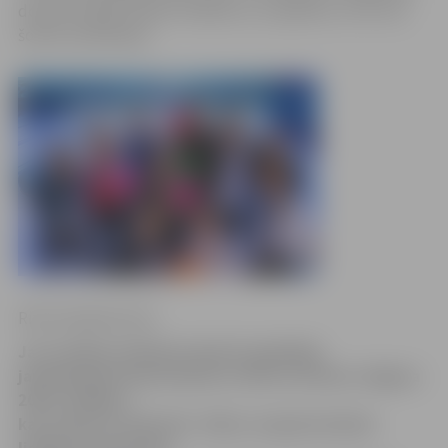
dodam iespēju iepazīt finālistus un apskatīt, ar ko viņi
šobrīd nodarbojas.
Ritma Gaidamoviča
Jau vairākus mēnešus desmit apņēmīgi
jaunieši gatavojas konkursa «Mis un misters Jelgava
2014» finālam,
kas notiks 14. februārī. Jāteic, ka gatavošanās