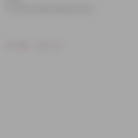
Foto: Eduards Kapša, Aleksejs Fjodorovs
Drukāt
Dalīties