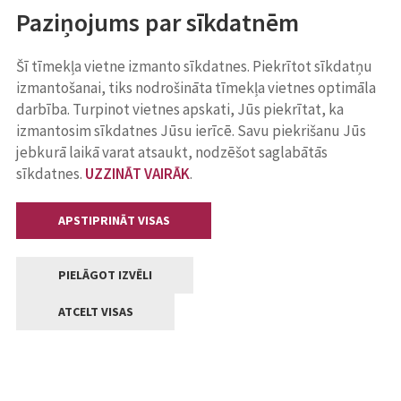
Paziņojums par sīkdatnēm
Šī tīmekļa vietne izmanto sīkdatnes. Piekrītot sīkdatņu
izmantošanai, tiks nodrošināta tīmekļa vietnes optimāla
darbība. Turpinot vietnes apskati, Jūs piekrītat, ka
izmantosim sīkdatnes Jūsu ierīcē. Savu piekrišanu Jūs
jebkurā laikā varat atsaukt, nodzēšot saglabātās
sīkdatnes.
UZZINĀT VAIRĀK
.
APSTIPRINĀT VISAS
PIELĀGOT IZVĒLI
ATCELT VISAS