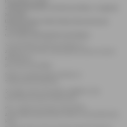
Pašvaldības iestāde
«Pilsētsaimniecība» informē, ka šodien , 6. augustā,
SIA «Kulk»
līdzinās frēzēto asfaltu Zileņu ielas posmos pie
34.-38. ēkas, 8.
un 70. ēkas. Darbi ilgs līdz ceturtdienai.
Savukārt Baložu ielā līdz pirmdienai, 12.
augustam, SIA «Kulk» veiks bedrīšu remontu ar karsto
asfaltbetonu
pēc pilnās tehnoloģijas.
Šodien turpināsies grāvju rakšanas un
tīrīšanas darbi Vecajā ceļā.
SIA «Agne» veiks 3 sauso gobu izzāģēšanu Jāņa
ielā stāvlaukumā pie Stacijas parka.
Rīt, 7. augustā, SIA «Kulk» veiks frēzētā
asfalta seguma greiderēšanu Kārklu un Draudzības ielā,
kā arī