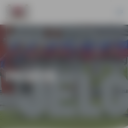
PILSĒTĀ