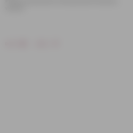
Pumpura ielas posmā no Helmaņa ielas līdz dienesta
viesnīcai.
Drukāt
Dalīties