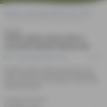
Sākumlapa
Portāla “Jelgavas Vēstnesis” arhīvs
Pilsētā
Frēzēs asfaltu Zileņu ielā un remontēs bedrītes Baložu ielā
Klausīties
Frēzēs asfaltu Zileņu ielā un
remontēs bedrītes Baložu ielā
06/08/2013
Pilsētā
Portāla “Jelgavas Vēstnesis” arhīvs
Pašvaldības iestāde «Pilsētsaimniecība» informē, ka
šodien , 6. augustā, SIA «Kulk» līdzinās frēzēto asfaltu
Zileņu ielas posmos pie 34.-38. ēkas, 8. un 70. ēkas. Darbi
ilgs līdz ceturtdienai.
www.jelgavasvestnesis.lv