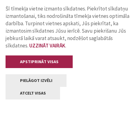
Šī tīmekļa vietne izmanto sīkdatnes. Piekrītot sīkdatņu
izmantošanai, tiks nodrošināta tīmekļa vietnes optimāla
darbība. Turpinot vietnes apskati, Jūs piekrītat, ka
izmantosim sīkdatnes Jūsu ierīcē. Savu piekrišanu Jūs
jebkurā laikā varat atsaukt, nodzēšot saglabātās
sīkdatnes.
UZZINĀT VAIRĀK
.
APSTIPRINĀT VISAS
PIELĀGOT IZVĒLI
ATCELT VISAS