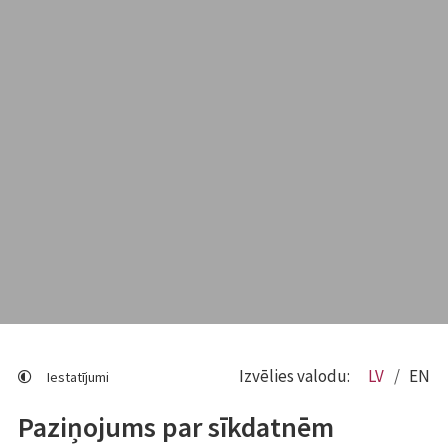
Izvēlies valodu:
LV
EN
Iestatījumi
Paziņojums par sīkdatnēm