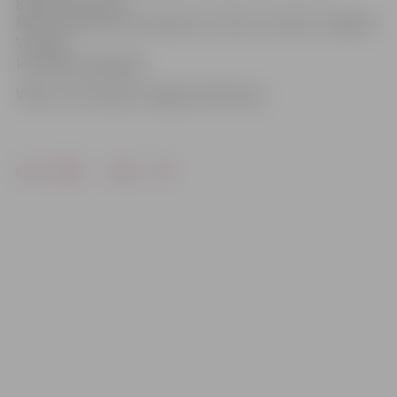
galvenais treneris
Miksu Pātelainens (Somija) nav izsaucis nevienu Jelgavas
Virslīgas
komandas spēlētāju.
Video: Ivars Veiliņš/«Jelgavas Vēstnesis»
Drukāt
Dalīties