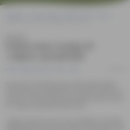
Sākumlapa
Portāla “Jelgavas Vēstnesis” arhīvs
Video
Futbola izlase trenējas FK «Jelgava» jaunajā bāzē
Klausīties
Futbola izlase trenējas FK
«Jelgava» jaunajā bāzē
13/11/2018
Portāla “Jelgavas Vēstnesis” arhīvs
Video
Gatavojoties UEFA Nāciju līgas noslēdzošajām spēlēm
izbraukumā pret Kazahstānu 15. novembrī un Andoru 19.
novembrī, Latvijas futbola valstsvienība aizvada treniņus
FK «Jelgava» jaunajā bāzē Kārklu ielā 6.
«Jelgavu kā izlases treniņu vietu izvēlējāmies, izvērtējot
mākslīgā seguma laukumu kvalitāti un tiem apkārt esošo