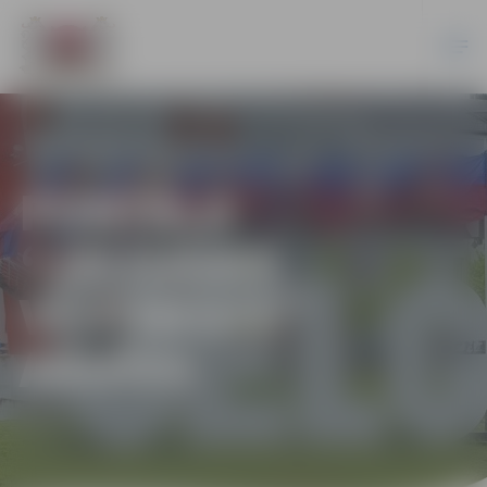
PORTĀLA
“JELGAVAS
VĒSTNESIS”
ARHĪVS