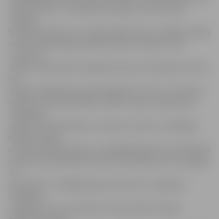
infrastruktūru. Turklāt bija svarīgi, lai tas būtu pēc
iespējas
tuvāk Jūrmalai, kur ir izlases bāzes vieta,» norāda Latvijas
Futbola federācijas pārstāvis Viktors Sopirins. Viņš
uzsver, ka
vīriešu valstsvienība Jelgavā treniņus aizvada pirmo reizi,
bet
iepriekš Jelgavā jau bija trenējušās U-19 un U-21 izlases,
atzīstot, ka šis komplekss atbilst izlases standartiem.
«Gaidāmās
spēles pret Kazahstānu un Andoru notiks uz mākslīgā
seguma, tāpēc
arī izlase tām gatavojas uz mākslīgā seguma, lai futbolisti
pierastu pie bumbas kontroles principiem, kas ir atšķirīgi
no
principiem uz dabīgā seguma laukuma,» papildina
V.Sopirins.
Jāpiebilst, ka uz novembra treniņnometni izlases