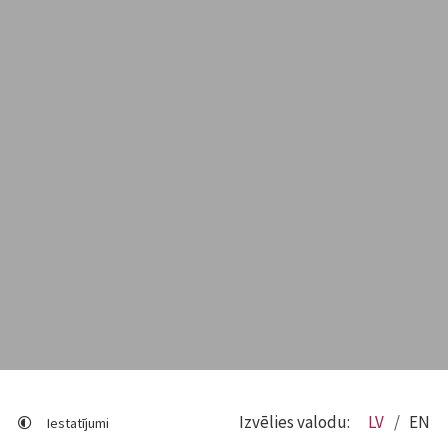
Izvēlies valodu:
LV
EN
Iestatījumi