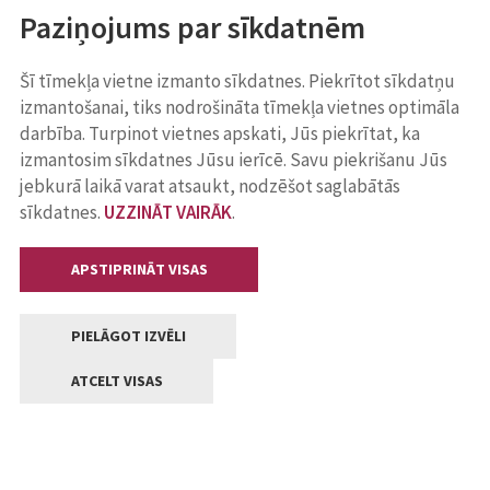
Paziņojums par sīkdatnēm
Šī tīmekļa vietne izmanto sīkdatnes. Piekrītot sīkdatņu
izmantošanai, tiks nodrošināta tīmekļa vietnes optimāla
darbība. Turpinot vietnes apskati, Jūs piekrītat, ka
izmantosim sīkdatnes Jūsu ierīcē. Savu piekrišanu Jūs
jebkurā laikā varat atsaukt, nodzēšot saglabātās
sīkdatnes.
UZZINĀT VAIRĀK
.
APSTIPRINĀT VISAS
PIELĀGOT IZVĒLI
ATCELT VISAS