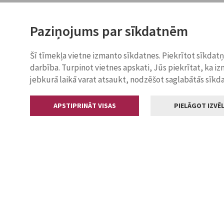
Paziņojums par sīkdatnēm
Šī tīmekļa vietne izmanto sīkdatnes. Piekrītot sīkdat
darbība. Turpinot vietnes apskati, Jūs piekrītat, ka i
jebkurā laikā varat atsaukt, nodzēšot saglabātās sīkd
APSTIPRINĀT VISAS
PIELĀGOT IZVĒL
Kontakti
Jelgavas valstp
Lielā iela 11