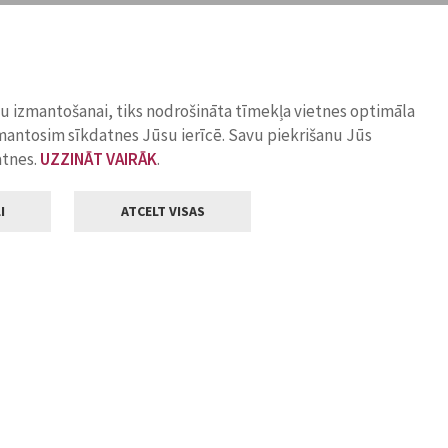
ņu izmantošanai, tiks nodrošināta tīmekļa vietnes optimāla
zmantosim sīkdatnes Jūsu ierīcē. Savu piekrišanu Jūs
atnes.
UZZINĀT VAIRĀK
.
I
ATCELT VISAS
Klientu apkalpošana
ilsētas pašvaldība
Darba laiks
, Jelgava, LV-3001
Pirmdienās
8.00 - 18.00