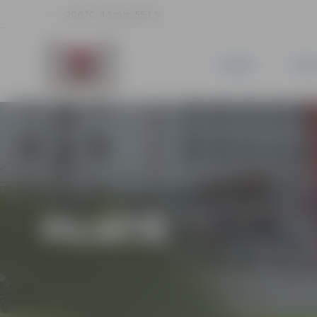
26.6 °C, 4.3 m/s, 55.1 %
JAUNUMI
PILSĒ
PILSĒTĀ