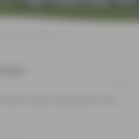
Futbolisti pirmo riņķi noslēdz ar uzvaru
 uzvaru
27/07/2008
utbola klubs «Jelgava» izcīnīja kārtējo uzvaru. Šoreiz