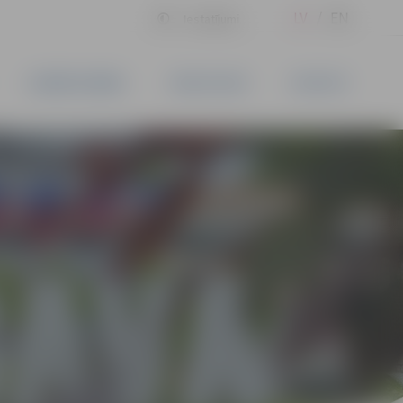
LV
EN
Iestatījumi
UZŅĒMĒJDARBĪBA
PAKALPOJUMI
KONTAKTI