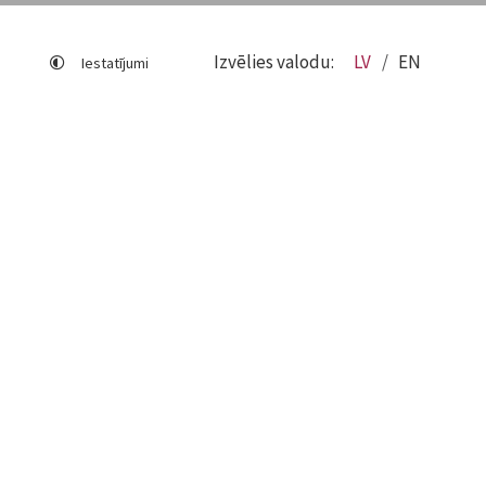
Izvēlies valodu:
LV
EN
Iestatījumi
Lapas karte
Viegli lasīt
Sociālo mediju lietošana