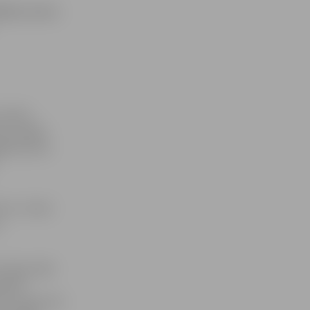
tējo uzvaru.
zteikts
as iespēju
jienā viens
viem. Tomēr
.
s beigu daļā
sargam
oru Lapkovski