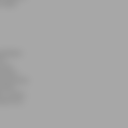
izrādījās
pēlētājiem.
ors
traukti
ķi sāksim
ukumā optimālo
n Pāvels
ā, «Jaunība»
pēsim tikt,»