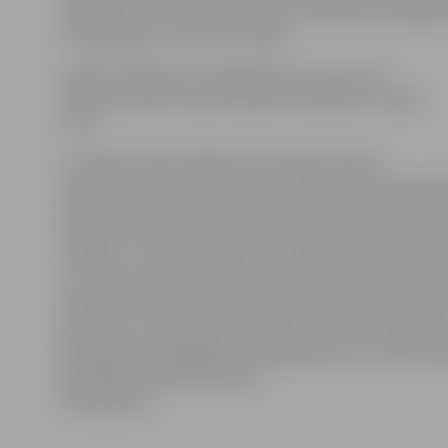
nopelnīto 11 metru soda sitienu. Diemžēl viņa kolēģis 
meistarīgāks un sitienu atvairīja.
Spēlē noslēdzās ar 1:0 jelgavnieku uzvaru. Pēc
pirmā sacensību riņķa mūsējie ierindojušies trešajā
vietā.
«Smiltenē nācās spēlēt ļoti neierastā sastāvā,
jo dažādu iemeslu dēļ laukumā nebija pieci no pamats
Starp viņiem arī nesen traumu guvušais kapteinis Vikt
Rezjapkins. Neskatoties uz lielo pārsvaru, puiši nepār
uzbruka – esmu apmierināts ar parādīto spēli. Otro riņ
pret čempionāta līderiem. Ceru, ka izdosies sūtīt la
sastāvu. Treniņos jau piedalās gan Jānis Čaplinskis, ga
Bormakovs. Ja vēlamies cīnīties par uzvaru čempionāt
jāpārspēj. Pretējā gadījumā augstāk par otro vietu nes
pēcspēles komentārā sacīja
D.Kazakēvičs.