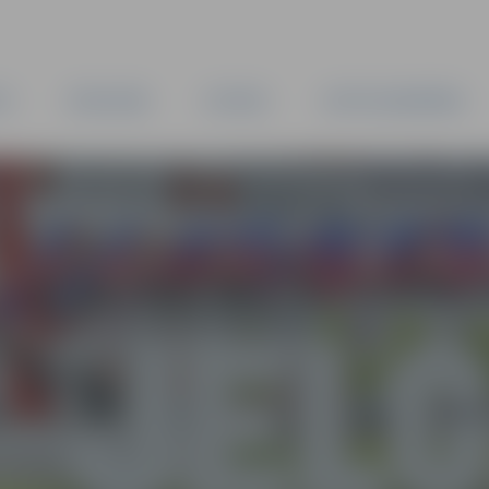
TA
PAŠVALDĪBA
IESTĀDES
KAPITĀLSABIEDRĪBAS