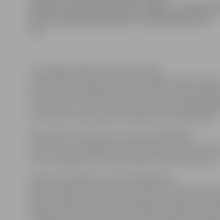
vienību, mūsu futbola klubs «Jelgava» izcīnīja kār
Šoreiz pretinieks pārspēts ar minimālu pārsvaru
1:0.
FK «Jelgava» galvenais treneris Dainis
Kazakēvičs pēc spēles stāstīja, ka jelgavniekiem bijis i
pārsvars visa mača gaitā, taču neveicies ar vārtu gūšan
izmantošanu. Mūsu futbolisti sešas reizes izgājuši izgā
pret vienu ar smilteniešu vārtsargu, bet neveiksmīgi.
D.Kazakēvičs saskaitīja, ka «Abuls» spēlētājiem
divas reizes izveidojusies laba izdevība būt rezultatī
mūsu aizsargi pretiniekiem neļāvuši pat izdarīt sitienu
Mača otrā puslaika 15. minūtē jelgavnieks
Kārlis Kinderēvičs izvirzīja savu vienību vadībā. Spēle
lieliska iespēja izcelties bija Jelgavas komandas vārt
Aleksandram Čumakovam, kurš devās izpildīt pret Ig