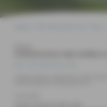
Sākumlapa
Portāla “Jelgavas Vēstnesis” arhīvs
Pilsētā
Klausīties
Futbolisti pirmo riņķi noslēdz ar
Pilsētā
Portāla “Jelgavas Vēstnesis” arhīvs
Smiltenē, tiekoties ar vietējo «Abuls» vienību, mūsu f
pretinieks pārspēts ar minimālu pārsvaru 1:0.
Lauris Daukšte
Smiltenē, tiekoties ar vietējo «Abuls»