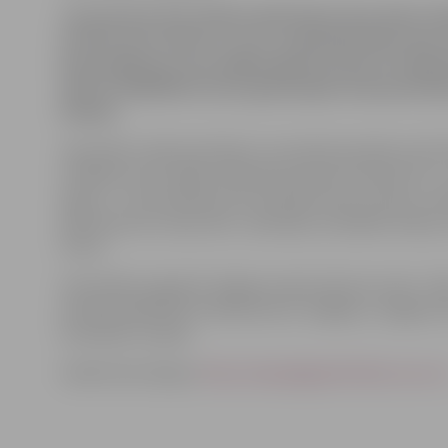
Jau pavisam drīz futbola mīļi tiksies divu dienu fu
turnīrā, kas notiks 12. un 13. septembrī Ānes spor
Komandām par savu dalību jāpaziņo līdz 10. Sept
tālruni 26402025 turnīra galvenajam tiesnesim R
Štopim.
Sacensību nolikumā teikts, ka vienā komandā var būt 
cilvēkiem, bet spēles laikā laukumā iziet septiņi (6 + 1
ilgums – divi puslaiki pa 15 minūtēm katrs ar piecu m
pārtraukumu starp tiem. Jānorāda, ka dalības maksa 
15 lati.
Sacensības organizē Jelgavas rajona Sporta centrs. Ta
aicināti piedalīties futbola fani no Jelgavas, Jelgavas
Ozolnieku novada.
Vairāk informācijas:
http://www.jelgavafutbols.ucoz.ru