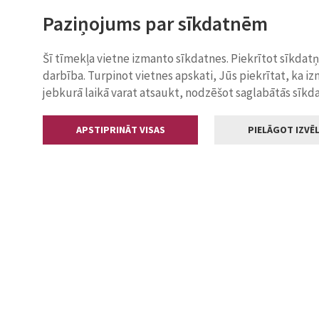
Paziņojums par sīkdatnēm
Šī tīmekļa vietne izmanto sīkdatnes. Piekrītot sīkdat
darbība. Turpinot vietnes apskati, Jūs piekrītat, ka i
jebkurā laikā varat atsaukt, nodzēšot saglabātās sīkd
APSTIPRINĀT VISAS
PIELĀGOT IZVĒL
Kontakti
Jelgavas valstp
Lielā iela 11
+371 630055