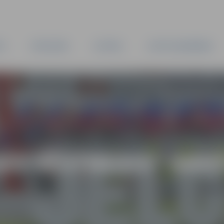
TA
PAŠVALDĪBA
IESTĀDES
KAPITĀLSABIEDRĪBAS
AS VĒSTNESIS” ARH