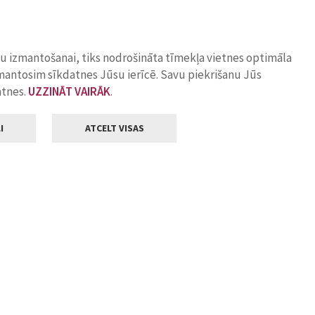
ņu izmantošanai, tiks nodrošināta tīmekļa vietnes optimāla
zmantosim sīkdatnes Jūsu ierīcē. Savu piekrišanu Jūs
atnes.
UZZINĀT VAIRĀK
.
I
ATCELT VISAS
Klientu apkalpošana
ilsētas pašvaldība
Darba laiks
, Jelgava, LV-3001
Pirmdienās
8.00 - 18.00
Otrdienās
8.00 - 17.00
22
Trešdienās
8.00 - 17.00