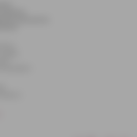
tbola
ta laukumā.
embrim, piezvanot pa
imantam
līdz 15
). Spēles
inūšu
no komandas ir
jās
 novada un
/