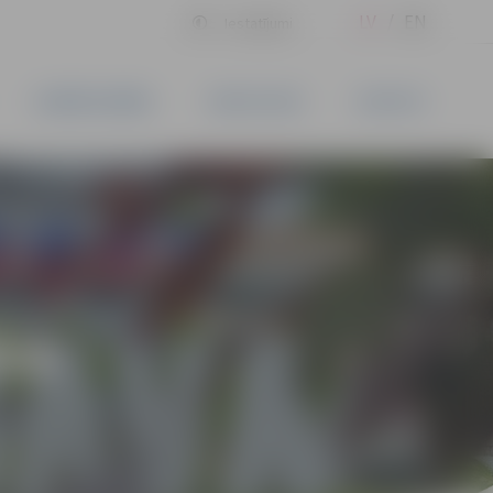
LV
EN
Iestatījumi
UZŅĒMĒJDARBĪBA
PAKALPOJUMI
KONTAKTI
ĪVS