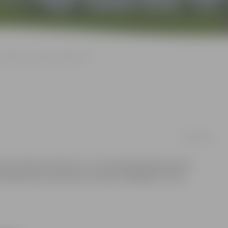
Futbolistus gaida divdiennieks
04/09/2009
a turnīrā, kas notiks 12. un 13. septembrī Ānes sporta
Septembrim, piezvanot pa tālruni 26402025 turnīra