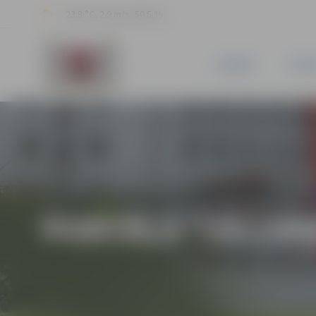
23.8 °C, 2.9 m/s, 50.5 %
JAUNUMI
PILSĒ
PORTĀLA “JELGAV