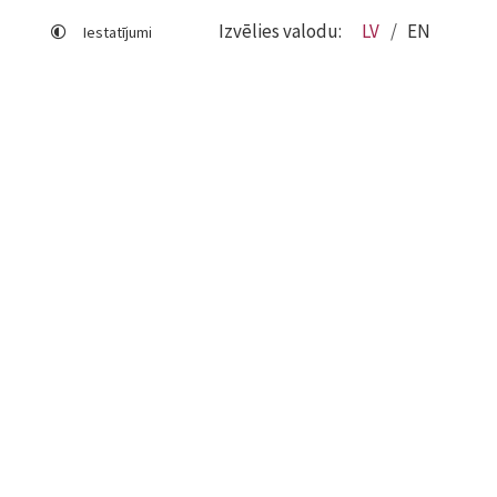
Izvēlies valodu:
LV
EN
Iestatījumi
Lapas karte
Viegli lasīt
Sociālo mediju lietošana
Sīkdatņu izmantošana