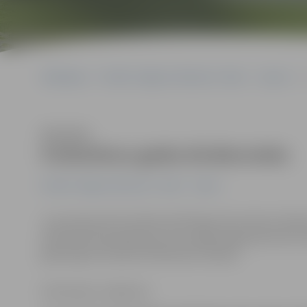
Sākumlapa
Portāla “Jelgavas Vēstnesis” arhīvs
Sports
Klausīties
Futbolistus gaida divdiennieks
Portāla “Jelgavas Vēstnesis” arhīvs
Sports
Jau pavisam drīz futbola mīļi tiksies divu dienu futbol
laukumā. Komandām par savu dalību jāpaziņo līdz 10. 
galvenajam tiesnesim Rimantam Štopim.
Ilze Knusle-Jankevica