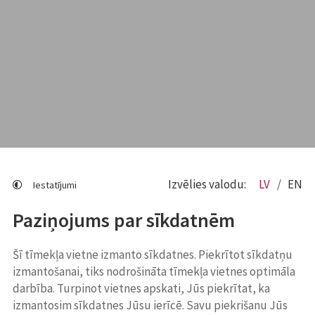
Izvēlies valodu:
LV
EN
Iestatījumi
Paziņojums par sīkdatnēm
Šī tīmekļa vietne izmanto sīkdatnes. Piekrītot sīkdatņu
izmantošanai, tiks nodrošināta tīmekļa vietnes optimāla
darbība. Turpinot vietnes apskati, Jūs piekrītat, ka
izmantosim sīkdatnes Jūsu ierīcē. Savu piekrišanu Jūs