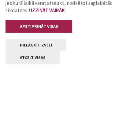
jebkurā laikā varat atsaukt, nodzēšot saglabātās
sīkdatnes.
UZZINĀT VAIRĀK
.
APSTIPRINĀT VISAS
PIELĀGOT IZVĒLI
ATCELT VISAS
Kontakti
Jelgavas valstpilsētas pašvaldība