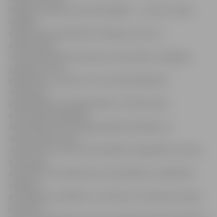
M.Šaliņa, savukārt starp skolotājām – I.Jorniņa. «Gada
labākais
skolēns ekonomikā 2011» M.Šaliņa, atzīst, ka
apbalvošanas
ceremonija bija aizkustinošs, emocionāls un elegants
pasākums, kurā
piedalīties un saņemt šo titulu bija īpašs gods.
«Manuprāt,
piedalīšanās JAL programmās un citās biznesa
ekonomiskās izglītības
aktivitātēs viennozīmīgi padarīja krāsaināku un
interesantāku manu
skolas dzīvi un deva nenovērtējamu ieguldījumu manas
personības
attīstībā. JAL iemācīja man uzdrošināties, nebaidīties
sniegties
pēc augstiem mērķiem un noticēt sev. Ikvienam Latvijas
jaunietim