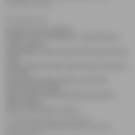
skolotāja Inta Jorniņa.
Ritma Gaidamoviča
Aizvadītas biznesa izglītības
biedrība «Junior Achievement – Young Enterprise
Latvija» (JAL) 20
gadu jubilejas svinības. Reizē ar tām notika konkursa
«Gada
labākais ekonomikā 2011» apbalvošanas ceremonija,
kuras laikā
paziņots gada labākais skolēns un skolotāja
ekonomikā. Abus titulus
ieguva Jelgavas Spīdolas ģimnāzijas pārstāves –
skolniece Marta
Šaliņa un skolotāja Inta Jorniņa.
JAL mārketinga vadītājs Jānis Grandāns
informē, ka par gada labāko skolnieci ekonomikā
konkursā atzīta