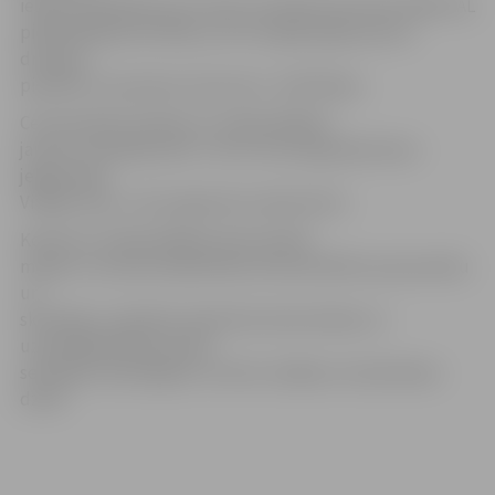
iesaku piedalīties ja ne visās, tad sākumā vismaz kādā JAL
piedāvātajā aktivitātē, jo tā ir iespēja iegūt jaunus
draugus,
pieredzi un prasmes vienuviet,» tā M.Šaliņa.
Ceremonijā nominēts arī «Gada labākais
jaunais uzņēmējs 2011». Par šī titula ieguvēju kļuva
jelgavnieks
Vitālijs Silins, JAL programmu absolvents.
Konkursa «Gada labākais ekonomikā»
mērķis ir veicināt sabiedrības ieinteresētību par jauniešu
un
skolotāju uzņēmību darboties ekonomikas un
uzņēmējdarbības jomās,
sekmējot skolā iegūto un doto zināšanu izmantošanu
dzīvē.