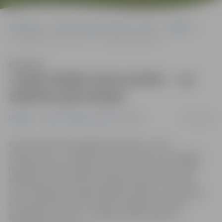
Sākumlapa
Portāla “Jelgavas Vēstnesis” arhīvs
Izglītība
«Gada labākie ekonomikā» – no Spīdolas ģimnāzijas
Klausīties
«Gada labākie ekonomikā» – no
Spīdolas ģimnāzijas
14/06/2011
Izglītība
Portāla “Jelgavas Vēstnesis” arhīvs
Aizvadītas biznesa izglītības biedrība «Junior
Achievement – Young Enterprise Latvija» (JAL) 20 gadu
jubilejas svinības. Reizē ar tām notika konkursa «Gada
labākais ekonomikā 2011» apbalvošanas ceremonija,
kuras laikā paziņots gada labākais skolēns un skolotāja
ekonomikā. Abus titulus ieguva Jelgavas Spīdolas
ģimnāzijas pārstāves – skolniece Marta Šaliņa un