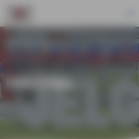
IZGLĪTĪBA