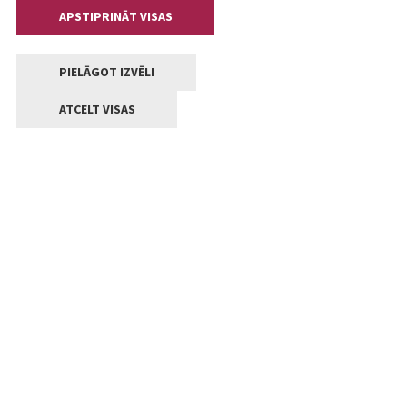
APSTIPRINĀT VISAS
PIELĀGOT IZVĒLI
ATCELT VISAS
Kontakti
Jelgavas valstpilsētas pašvaldība
Lielā iela 11, Jelgava, LV-3001
+371 63005522
pasts@jelgava.lv