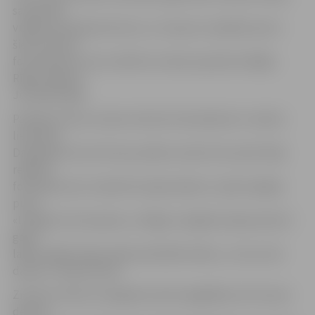
samazināt
vidējo braukšanas ātrumu, un tas jau ir panākts pat ar
šiem četriem
fotoradariem, kas turklāt visu laiku pamatā strādāja
Rīgas reģionā,
Jūrmalā, Ogrē.
Patlaban viens no šiem četriem fotoradariem ir nodots
lietošanā
Daugavpilī, bet vēl vienu plāno izvietot Kurzemē. Šajā
reģionā
fotoradari esot «absolūti nepieciešami», īpaši Liepājas
pusē.
«Liepāja ir ļoti asiņaina, uz Rīgas-Liepājas šosejas desmit
gadu
laikā ir gājuši bojā vairāk nekā 200 cilvēku, un tas ir ļoti
daudz,» sacīja Zivtiņš.
Zivtiņš uzsvēra, ka šogad iecerēts iegādāties vēl vismaz
desmit