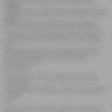
Šodien paiet gads, kopš uz Latvijas ceļiem sāka
strādāt
četri fotoradari, un gada laikā tie fiksējuši jau vairāk
nekā 10
000 braukšanas ātruma pārsniegšanas gadījumu.
Kā aģentūru LETA informēja Valsts policijas Satiksmes
uzraudzības biroja priekšnieks Edmunds Zivtiņš, gada
laikā
autovadītājiem nosūtīti un jau stājušies spēkā 10 303
administratīvā pārkāpuma lēmumi par atļautā
braukšanas ātruma
pārsniegšanu.
Gada laikā pēc fotoradaru atklātajiem pārkāpumiem
uzliktas soda
naudas 348 460 latu apmērā, no minētās summas iekasēti
ir 195 960
latu.
Pēc Zivtiņa teiktā, fotoradaru galvenais uzdevums bija