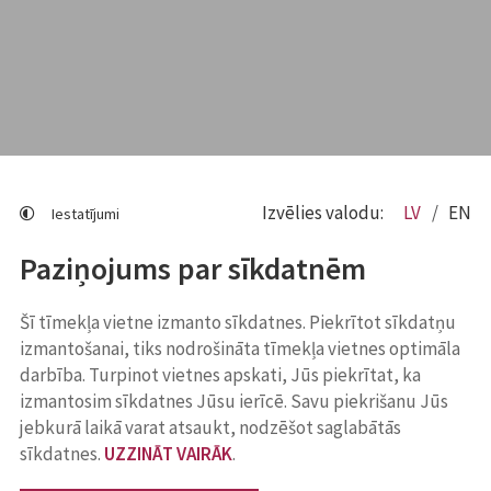
Izvēlies valodu:
LV
EN
Iestatījumi
Paziņojums par sīkdatnēm
Šī tīmekļa vietne izmanto sīkdatnes. Piekrītot sīkdatņu
izmantošanai, tiks nodrošināta tīmekļa vietnes optimāla
darbība. Turpinot vietnes apskati, Jūs piekrītat, ka
izmantosim sīkdatnes Jūsu ierīcē. Savu piekrišanu Jūs
jebkurā laikā varat atsaukt, nodzēšot saglabātās
sīkdatnes.
UZZINĀT VAIRĀK
.