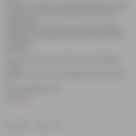
fotoradarus, kas pēc tam vienmērīgi pārklās visu Latvijas
teritoriju. Savukārt tuvākā nākotnē policija vēlētos
iegādāties vēl
daudz vairāk šo ierīču, bet par to vēl lems atbildīgās
amatpersonas. Iespējams, tas tiks realizēts uz privātās
partnerības
principiem.
«Tas, ka šīs ierīces ir nepieciešamas un var reāli glābt
cilvēku
dzīvības, ir skaidrs un jau pierādījies ne tikai Eiropā, bet
arī
Latvijā,» piebilda Zivtiņš.
www.leta.lv
Drukāt
Dalīties