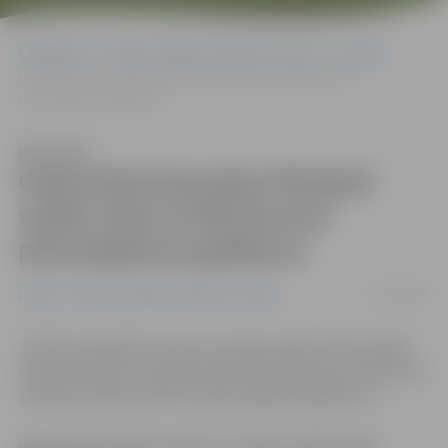
Sākumlapa
Portāla “Jelgavas Vēstnesis” arhīvs
Latvijā
Gada laikā fotoradari fiksējuši vairāk nekā 10 000 ātruma
pārsniegšanas gadījumu
Klausīties
Gada laikā fotoradari fiksējuši
vairāk nekā 10 000 ātruma
pārsniegšanas gadījumu
09/07/2009
Latvijā
Portāla “Jelgavas Vēstnesis” arhīvs
Šodien paiet gads, kopš uz Latvijas ceļiem sāka strādāt
četri fotoradari, un gada laikā tie fiksējuši jau vairāk nekā
10 000 braukšanas ātruma pārsniegšanas gadījumu.