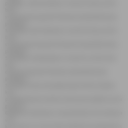
peldētāji – Ņikita Gorbatko (1. vieta 25 m brasa un 50 m
brīvā
stila distancēs A grupā VII Pasaules čempionātā ziemas
peldēšanā
Slovēnijā), Lada Vrubļevska (1. vieta 25 m brasa un 50 m
brīvā
stila distancēs D grupā VII Pasaules čempionātā ziemas
peldēšanā
Slovēnijā) un Andrejs Iļjuks (1. vieta 25 m un 50 m brīvā
stila
distancēs E grupā VII Pasaules čempionātā ziemas
peldēšanā
Slovēnijā). Starp sveicamajiem bija arī Viktors Valainis,
kurš
pirmajās Pasaules veterānu ziemas sporta spēlēs vecuma
grupā virs
65 gadiem izcīnīja divas 3. vietas biatlonā (7,5 km distance
un 5
km sprints) un 2. vietu 3×6 km stafetē (vecuma grupā virs