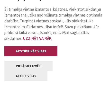
Šī tīmekļa vietne izmanto sīkdatnes. Piekrītot sīkdatņu
izmantošanai, tiks nodrošināta tīmekļa vietnes optimāla
darbība. Turpinot vietnes apskati, Jūs piekrītat, ka
izmantosim sīkdatnes Jūsu ierīcē. Savu piekrišanu Jūs
jebkurā laikā varat atsaukt, nodzēšot saglabātās
sīkdatnes.
UZZINĀT VAIRĀK
.
APSTIPRINĀT VISAS
PIELĀGOT IZVĒLI
ATCELT VISAS