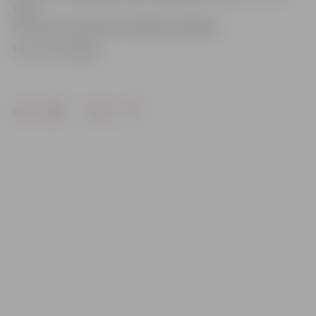
tika
atzīta par komandas vērtīgāko spēlētāju.
Foto: Ivars Veiliņš
Drukāt
Dalīties