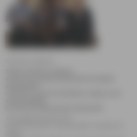
Ilze Knusle-Jankevica
Šodien sumināti tie Jelgavas
sportisti, kuri gada pirmajā mēnesī sasnieguši
augstvērtīgus
rezultātus. Janvārī triumfē kluba «Jelgavas roņi»
ziemas peldētāji,
kuri labi nostartēja pasaules čempionātā.
Par sasniegumiem janvārī tika
sveikti četri sportisti – sporta laureāti. To starpā ir trīs
ziemas