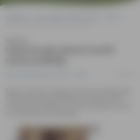
Sākumlapa
Portāla “Jelgavas Vēstnesis” arhīvs
Sports
Gada pirmajā mēnesī triumfē ziemas peldētāji
Klausīties
Gada pirmajā mēnesī triumfē
ziemas peldētāji
16/02/2010
Portāla “Jelgavas Vēstnesis” arhīvs
Sports
Šodien sumināti tie Jelgavas sportisti, kuri gada pirmajā
mēnesī sasnieguši augstvērtīgus rezultātus. Janvārī
triumfē kluba «Jelgavas roņi» ziemas peldētāji, kuri labi
nostartēja pasaules čempionātā.