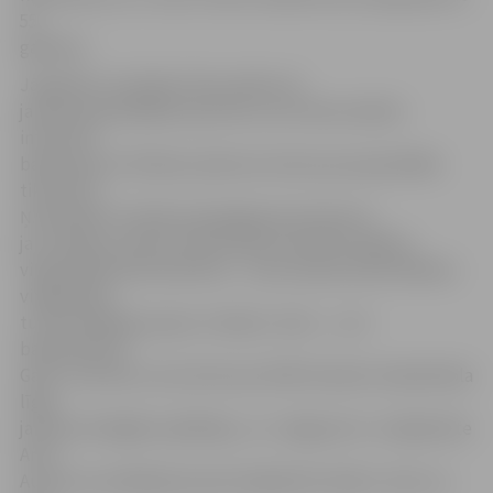
55
gadiem).
Jāpiebilst, ka šodien tika sveikts arī
janvāra populārākais sportists, kurš tika noteikts
interneta
balsojumā. Ar 30 balsu pārsvaru šoreiz par populārāko
tika atzīts
Ņ.Gorbatko. Portāls
www.jelgavasvetsnesis.lv
jau rakstīja, vēl šim titulam bija nominēta mākslas
vingrotāja Karolīna Mizūne – viņa starptautiskā mākslas
vingrošanas
turnīrā «Baltijas puķe» izcīnīja 2. vietu –, LLU
basketbolists
Gatis Justovičs, kurš atzīts par SEB Studentu basketbola
līgas
janvāra vērtīgāko spēlētāju, un «Jelgava/LU» volejboliste
Ance
Auziņa, kura Baltijas kausā volejbolā izcīnīja 3. vietu un