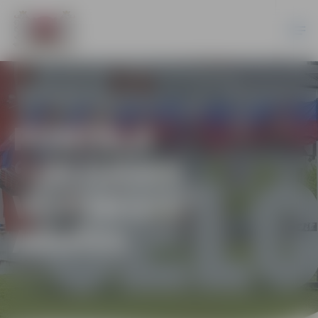
PORTĀLA
“JELGAVAS
VĒSTNESIS”
ARHĪVS