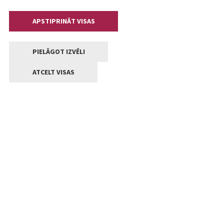
APSTIPRINĀT VISAS
PIELĀGOT IZVĒLI
ATCELT VISAS
Kontakti
Jelgavas valstpilsētas pašvaldība
Lielā iela 11, Jelgava, LV-3001
+371 63005522