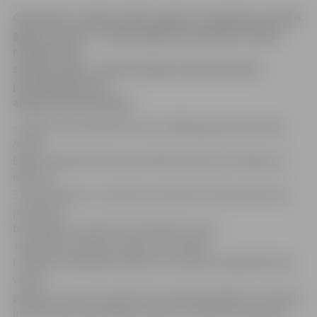
Gadu mijā – naktī no 2013. gada 31. decembra uz 2014.
gada 1. janvāri – dažas degvielas uzpildes stacijas
nedarbosies
stundu, dažas – pāris stundas, liecina biznesa
portāla Nozare.lv
apkopotā informācija.
«Statoil Fuel & Retail Latvia» vadības grupas pārstāvis
Artūrs
Eglītis iepriekš biznesa portālam Nozare.lv stāstīja, ka
naktī no
31. decembra uz 1. janvāri no pulksten 23 līdz aptuveni
pulksten 3
būs slēgtas «Statoil Fuel & Retail Latvia»
degvielas uzpildes stacijas visā Latvijā.
Izmaiņas darbalaikā veiktas, jo uzņēmumā šajā laikā tiks
veikta
pāreja uz eiro, kas apvienota ar grāmatvedības un finanšu
informācijas tehnoloģiju sistēmu uzlabošanas darbiem.