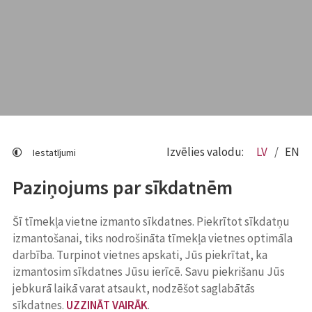
Izvēlies valodu:
LV
EN
Iestatījumi
Paziņojums par sīkdatnēm
Šī tīmekļa vietne izmanto sīkdatnes. Piekrītot sīkdatņu
izmantošanai, tiks nodrošināta tīmekļa vietnes optimāla
darbība. Turpinot vietnes apskati, Jūs piekrītat, ka
izmantosim sīkdatnes Jūsu ierīcē. Savu piekrišanu Jūs
jebkurā laikā varat atsaukt, nodzēšot saglabātās
sīkdatnes.
UZZINĀT VAIRĀK
.