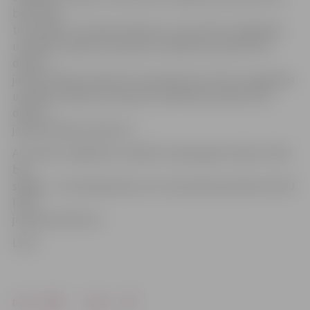
bet darbs
tiks atsākts 1. janvārī pulksten 1. Tās «Virši-A» degvielas
uzpildes stacijas, kas parasti strādā līdz pulksten 22,
darbu 1.
janvārī atsāks pulksten 8. Savukārt tās «Virši-A» degvielas
uzpildes stacijas, kas parasti strādā līdz pulksten 23,
darbu 1.
janvārī atsāks pulksten 7.
Arī «Dinaz» degvielas uzpildes stacijas gadu mijā uz laiku
būs
slēgtas – tās nedarbosies no 31. decembra pulksten 23.30
līdz 1.
janvāra pulksten 1.
LETA
Drukāt
Dalīties