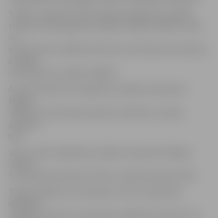
Tiklīdz 1. janvāra rītā tiks atvērtas degvielas uzpildes
stacijas, tās būs gatavas strādāt ar abām valūtām. Cenas
uz
piloniem tiks norādītas tikai eiro, bet čekos būs redzama
cena gan
latos, gan eiro, skaidro A.Eglītis.
Arī visas «Neste Oil» degvielas uzpildes stacijas būs
slēgtas
laikā no 31. decembra pulksten 23.30 līdz 1. janvāra
pulksten
0.30.
Visas «Lukoil» degvielas uzpildes stacijas būs slēgtas
laikā no
31. decembra pulksten 23 līdz 1. janvāra pulksten 0.30.
Tāpat saistībā ar eiro ieviešanu «Virši-A» diennakts
degvielas
uzpildes stacijas 31. decembrī strādās līdz pulksten 23,