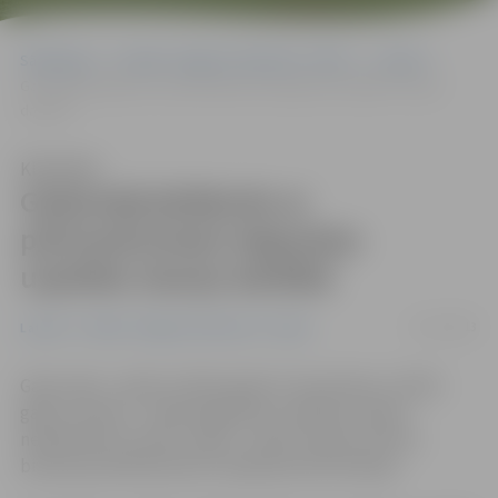
Sākumlapa
Portāla “Jelgavas Vēstnesis” arhīvs
Latvijā
Gadumijā jārēķinās ar pārtraukumiem degvielas uzpildes staciju
darbībā
Klausīties
Gadumijā jārēķinās ar
pārtraukumiem degvielas
uzpildes staciju darbībā
31/12/2013
Latvijā
Portāla “Jelgavas Vēstnesis” arhīvs
Gadu mijā – naktī no 2013. gada 31. decembra uz 2014.
gada 1. janvāri – dažas degvielas uzpildes stacijas
nedarbosies stundu, dažas – pāris stundas, liecina
biznesa portāla Nozare.lv apkopotā informācija.