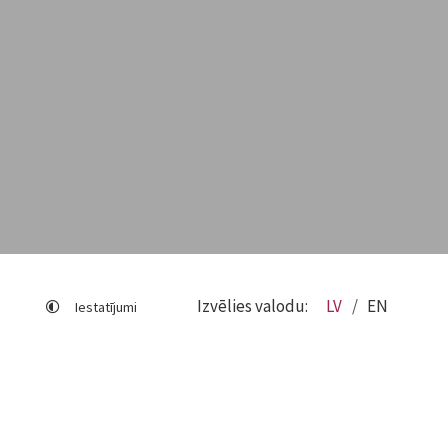
Izvēlies valodu:
LV
EN
Iestatījumi