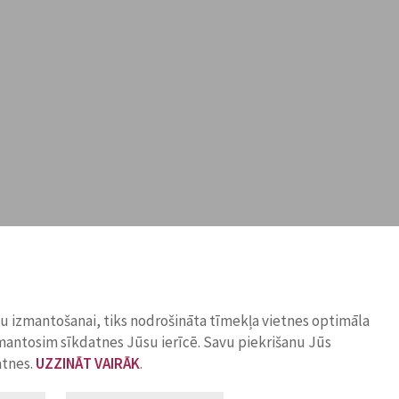
ņu izmantošanai, tiks nodrošināta tīmekļa vietnes optimāla
zmantosim sīkdatnes Jūsu ierīcē. Savu piekrišanu Jūs
atnes.
UZZINĀT VAIRĀK
.