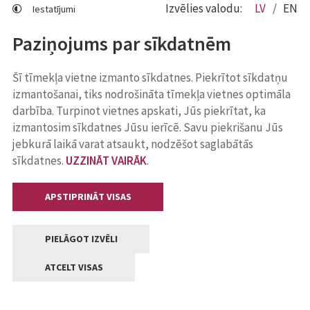
Izvēlies valodu:
LV
EN
Iestatījumi
Paziņojums par sīkdatnēm
Šī tīmekļa vietne izmanto sīkdatnes. Piekrītot sīkdatņu
izmantošanai, tiks nodrošināta tīmekļa vietnes optimāla
darbība. Turpinot vietnes apskati, Jūs piekrītat, ka
izmantosim sīkdatnes Jūsu ierīcē. Savu piekrišanu Jūs
jebkurā laikā varat atsaukt, nodzēšot saglabātās
sīkdatnes.
UZZINĀT VAIRĀK
.
APSTIPRINĀT VISAS
PIELĀGOT IZVĒLI
ATCELT VISAS