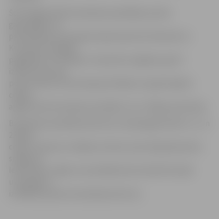
Šorīt apgrūtināti braukšanas apstākļi pa valsts
galvenajiem un
pirmās šķiras autoceļiem bija daudzviet Vidzemē un
Kurzemē, Zemgalē
pagaidām viss mierīgi. Turpinoties snigšanai, grūti
izbraucamo ceļa
posmu skaits arvien pieaug. Patlaban no galvenajiem
ceļiem
apgrūtinoši braukšanas apstākļi ir arī uz Rīgas apvedceļa.
Braukšanas apstākļi daudzviet Latvijā apgrūtināti uz 1. un
2.šķiras
ceļiem. Daudzus vietējas nozīmes ceļus klāj piebraukta
sniega vai
ledus kārta, tāpēc autovadītāji tiek aicināti būt īpaši
uzmanīgi un
izvēlēties pareizo braukšanas ātrumu.