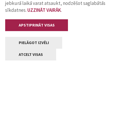
jebkurā laikā varat atsaukt, nodzēšot saglabātās
sīkdatnes.
UZZINĀT VAIRĀK
.
APSTIPRINĀT VISAS
PIELĀGOT IZVĒLI
ATCELT VISAS
Kontakti
Jelgavas valstpilsētas pašvaldība