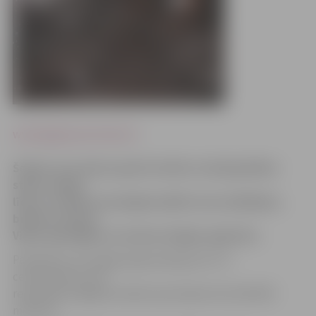
www.jelgavasvestnesis.lv
Šodien visas dienas gaitā vietām Latvijā gaidāms
stiprs sniegs,
līdz ar to īpaši uzmanīgiem jābūt autovadītājiem,
brīdina Latvijas
Vides, ģeoloģijas un meteoroloģijas aģentūra.
Paredzams, ka sniega sega pieaugs par 6-13
centimetriem, bet
redzamība snigšanas laikā samazināsies līdz 200-500
metriem.