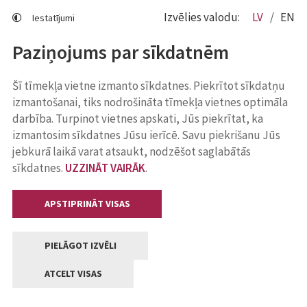
Izvēlies valodu:
LV
EN
Iestatījumi
Paziņojums par sīkdatnēm
Šī tīmekļa vietne izmanto sīkdatnes. Piekrītot sīkdatņu
izmantošanai, tiks nodrošināta tīmekļa vietnes optimāla
darbība. Turpinot vietnes apskati, Jūs piekrītat, ka
izmantosim sīkdatnes Jūsu ierīcē. Savu piekrišanu Jūs
jebkurā laikā varat atsaukt, nodzēšot saglabātās
sīkdatnes.
UZZINĀT VAIRĀK
.
APSTIPRINĀT VISAS
PIELĀGOT IZVĒLI
ATCELT VISAS