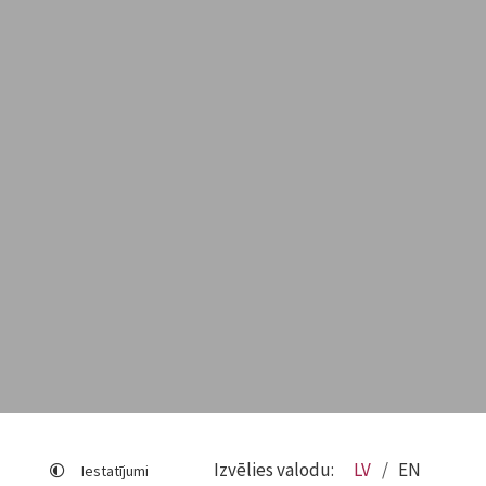
Izvēlies valodu:
LV
EN
Iestatījumi