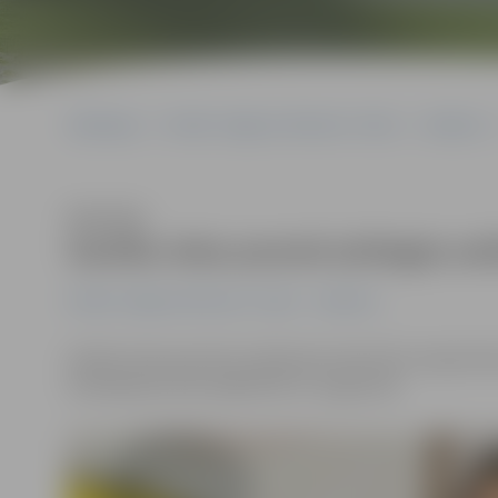
Sākumlapa
Portāla “Jelgavas Vēstnesis” arhīvs
Satiksme
Klausīties
Ganību ielas posmā aizliegta sa
Portāla “Jelgavas Vēstnesis” arhīvs
Satiksme
Ganību ielas posmā no Satiksmes ielas līdz otrajai ieb
ierobežojumi būs spēkā līdz 31. augustam.