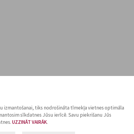
ņu izmantošanai, tiks nodrošināta tīmekļa vietnes optimāla
zmantosim sīkdatnes Jūsu ierīcē. Savu piekrišanu Jūs
atnes.
UZZINĀT VAIRĀK
.