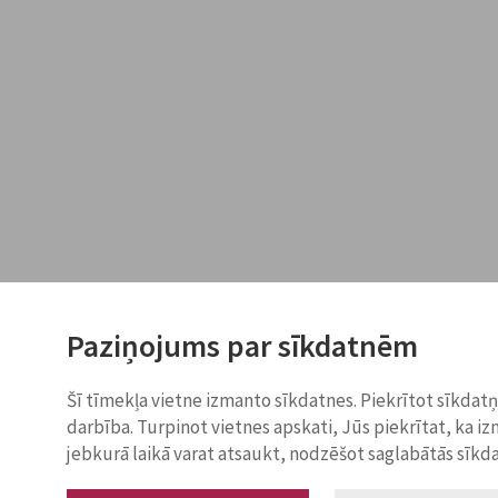
Paziņojums par sīkdatnēm
Šī tīmekļa vietne izmanto sīkdatnes. Piekrītot sīkdat
darbība. Turpinot vietnes apskati, Jūs piekrītat, ka i
jebkurā laikā varat atsaukt, nodzēšot saglabātās sīkd