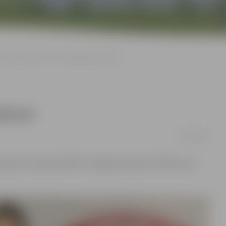
Ganību ielas posmā aizliegta satiksme
tiksme
09/08/2016
rauktuvei veikalā «MNL» aizliegta satiksme. Plānots, ka