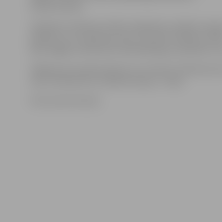
rekonstrukciju.
Saskaņā ar satiksmes shēmu degvielas uzpildes stacija
piekļūt var no Satiksmes ielas, savukārt veikalam «MN
ielas. Gājēju kustība tiks nodrošināta gar ceļa darbu z
Slēgtā posma apbraukšanai var izmantot Satiksmes ie
ceļu, Atmodas ielu, Dobeles šoseju, 1. līniju.
Foto: Austris Auziņš