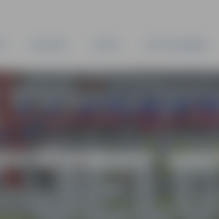
TA
PAŠVALDĪBA
IESTĀDES
KAPITĀLSABIEDRĪBAS
AS VĒSTNESIS” ARH