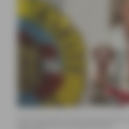
Kā informē pašvaldības iestāde «Pilsētsaimniecība», 
slēgta saistībā ar lietus kanalizācijas kolektora