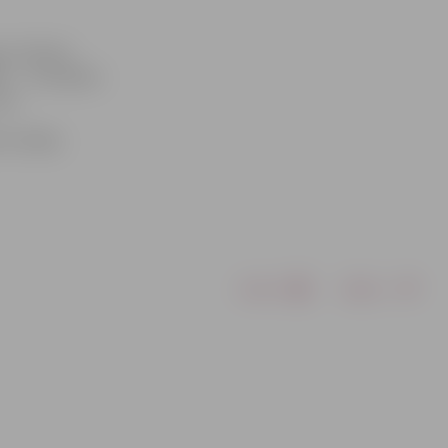
i «Statoil»
L» – no Ganību
onu.
lu, Meiju
Drukāt
Dalīties