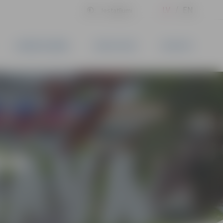
LV
EN
Iestatījumi
UZŅĒMĒJDARBĪBA
PAKALPOJUMI
KONTAKTI
ĪVS