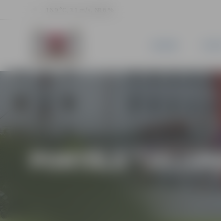
16.9 °C, 3.1 m/s, 68.6 %
JAUNUMI
PILSĒ
PORTĀLA “JELGAV