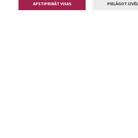
APSTIPRINĀT VISAS
PIELĀGOT IZVĒL
Kontakti
Jelgavas valstp
Lielā iela 11
+371 630055
pasts@jelga
2002-2026 jelgava.lv