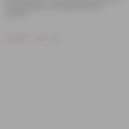
«Latenergoprojekts» un darbi jāpabeidz līdz 25.
augustam.
Drukāt
Dalīties