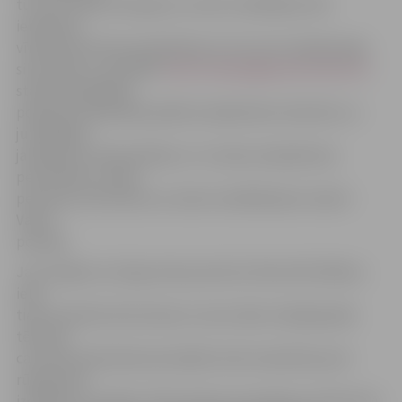
tur divi vīrieši stumj ķerru, kurā ir metāllūžņi. Abi
iereibušie
vīrieši policistiem paskaidroja, ka tos esot salasījuši gar
siltumtrasi,» portālam
http://www.jelgavasvestnesis.lv/
stāsta Pašvaldības
policijas priekšnieka palīdze sabiedrisko attiecību un
juridiskajos
jautājumos Sandra Reksce. Uz vietas noskaidrotas
personības un abas
personas, kā arī ķerra ar visiem metāllūžņiem nodoti
Valsts
policijai.
Jau ziņojām, ka Zirgu ielas posmā no Pasta līdz Mātera
ielai
tiek renovēta siltumtrase un savu laiku nokalpojušās
tērauda
caurules dzelzsbetona kanālos tiek nomainītas pret
rūpnieciski
izolētām caurulēm. Siltumtrases renovācija uzticēta SIA