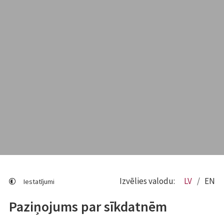
Izvēlies valodu:
LV
EN
Iestatījumi
Paziņojums par sīkdatnēm