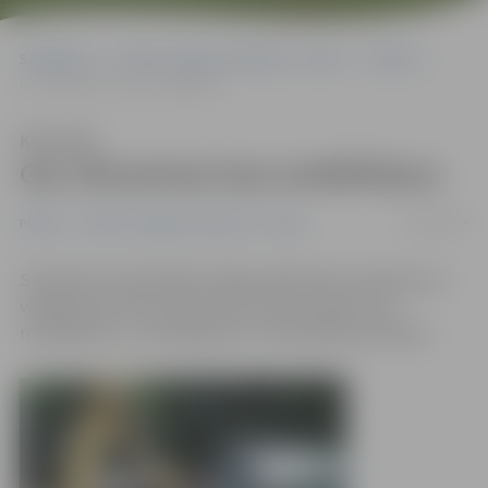
Sākumlapa
Portāla “Jelgavas Vēstnesis” arhīvs
Pilsētā
Gar siltumtrasi lasa metāllūžņus
Klausīties
Gar siltumtrasi lasa metāllūžņus
10/08/2009
Pilsētā
Portāla “Jelgavas Vēstnesis” arhīvs
Sestdienas vakarā kāds vērīgs pilsētnieks pamanīja, ka
vairākas personas Zirgu ielā no siltumtrases zog
metāllūžņus, un paziņoja par to Pašvaldības policijai.