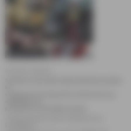
Ilze Knusle-Jankevica
Sestdienas vakarā kāds vērīgs pilsētnieks pamanīja,
ka
vairākas personas Zirgu ielā no siltumtrases zog
metāllūžņus, un
paziņoja par to Pašvaldības policijai.
«Policijas darbinieki ieradās norādītajā vietā un
konstatēja, ka