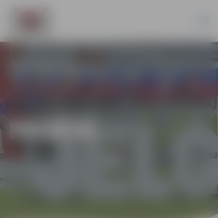
PILSĒTĀ