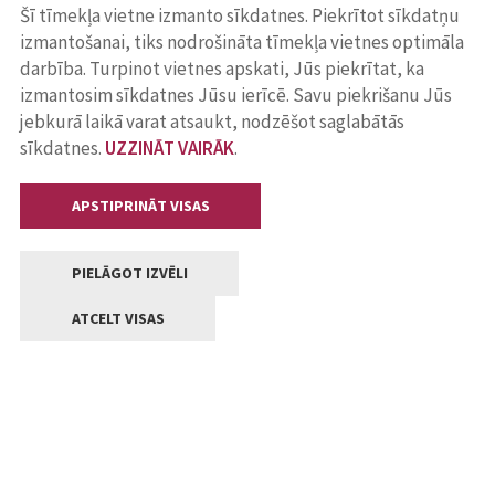
Šī tīmekļa vietne izmanto sīkdatnes. Piekrītot sīkdatņu
izmantošanai, tiks nodrošināta tīmekļa vietnes optimāla
darbība. Turpinot vietnes apskati, Jūs piekrītat, ka
izmantosim sīkdatnes Jūsu ierīcē. Savu piekrišanu Jūs
jebkurā laikā varat atsaukt, nodzēšot saglabātās
sīkdatnes.
UZZINĀT VAIRĀK
.
APSTIPRINĀT VISAS
PIELĀGOT IZVĒLI
ATCELT VISAS