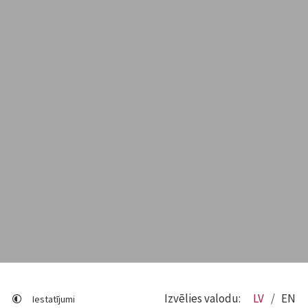
Izvēlies valodu:
LV
EN
Iestatījumi