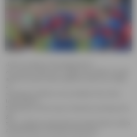
«Mums ir svarīgi, lai mazie jelgavnieki un
viņu vecāki uzzinātu, kas ir regbijs, kā to spēlē. Lai tuvāk
iepazītu šo sporta veidu, pasākums notiks caur rotaļām
un
nestandarta stafetēm, kuras sastādījuši mūsu kluba
treneri Roberts
Bondarenko un Rita Immere. Piedalīties aicināti gan lieli,
gan
mazi,» svētdienu pavadīt aktīvi aicina RK «Mītava» valdes
priekšsēdētāja un menedžere Aija Lejniece.