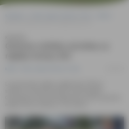
Sākumlapa
Portāla “Jelgavas Vēstnesis” arhīvs
Dažādi
Ģimenes svētdien aicinātas uz regbija treniņu ZOC
Klausīties
Ģimenes svētdien aicinātas uz
regbija treniņu ZOC
05/02/2019
Dažādi
Portāla “Jelgavas Vēstnesis” arhīvs
Lai popularizētu regbiju, regbija klubs «Mītava»
svētdien, 10. februārī, pulksten 14.30 Zemgales
Olimpiskajā centrā (ZOC) jelgavniekus aicina uz ģimenes
regbija treniņu. Pasākums – bez maksas.