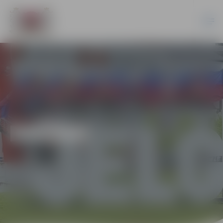
DAŽĀDI