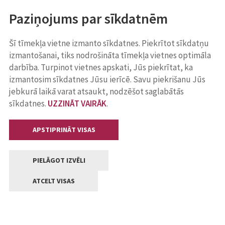
Paziņojums par sīkdatnēm
Šī tīmekļa vietne izmanto sīkdatnes. Piekrītot sīkdatņu
izmantošanai, tiks nodrošināta tīmekļa vietnes optimāla
darbība. Turpinot vietnes apskati, Jūs piekrītat, ka
izmantosim sīkdatnes Jūsu ierīcē. Savu piekrišanu Jūs
jebkurā laikā varat atsaukt, nodzēšot saglabātās
sīkdatnes.
UZZINĀT VAIRĀK
.
APSTIPRINĀT VISAS
PIELĀGOT IZVĒLI
ATCELT VISAS