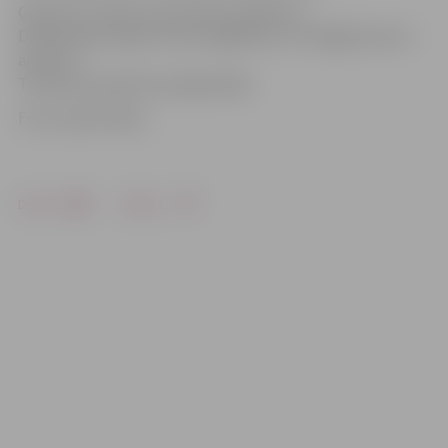
Ģimenes treniņš ir bezmaksas pasākums.
Dalībniekiem jābūt ērtam apģērbam un obligāti sporta
apaviem.
Treniņam iepriekš nav jāpiesakās.
Foto: publicitātes
Drukāt
Dalīties