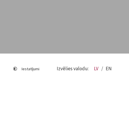
Izvēlies valodu:
LV
EN
Iestatījumi