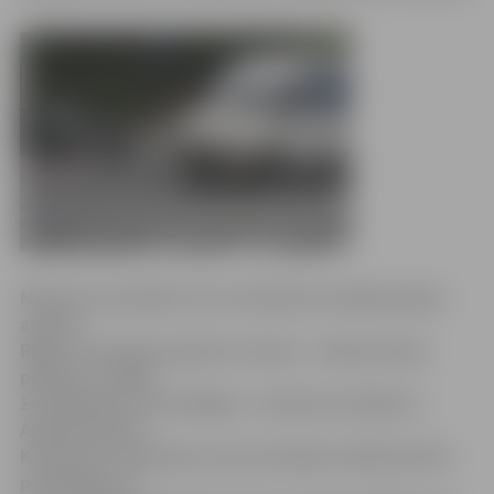
Ministru prezidents Ivars Godmanis šopēcpusdien
avārijā
Rīgas centrā guvis galvas traumu – deniņu kaula
plīsumu, šodien
žurnālistiem atzina Rīgas 1. slimnīcas direktors
Andrejs Pavārs.
Katastrofu medicīnas centra direktors Mārtiņš Šics
pastāstīja, ka