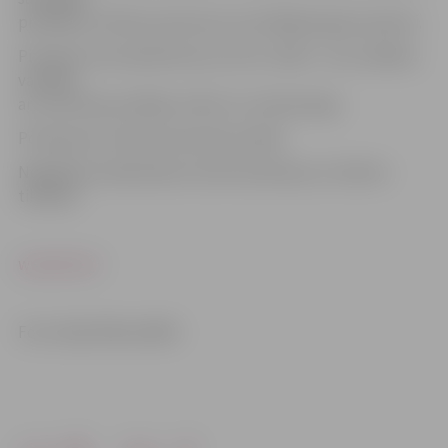
priekšpuse. Mikroautobusam nostrādājuši gaisa spilveni.
Premjera automašīnā brauca četri cilvēki – bez valdības
vadītāja
arī viņa biroja vadītājs, šoferis un miesassargs.
Policijai par notikušo paziņoja mediķi.
Negadījuma dēļ šodien atcelta Godmaņa un Zatlera
tikšanās.
www.leta.lv
Foto: Edijs Pālens/BNA