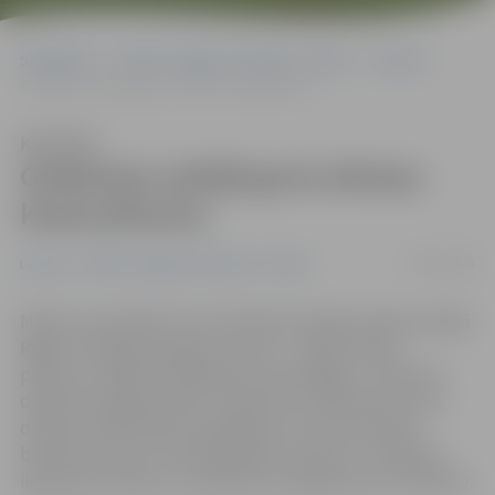
Sākumlapa
Portāla “Jelgavas Vēstnesis” arhīvs
Latvijā
Godmanis avārijā guvis deniņu kaula plīsumu
Klausīties
Godmanis avārijā guvis deniņu
kaula plīsumu
18/06/2008
Latvijā
Portāla “Jelgavas Vēstnesis” arhīvs
Ministru prezidents Ivars Godmanis šopēcpusdien avārijā
Rīgas centrā guvis galvas traumu – deniņu kaula
plīsumu, šodien žurnālistiem atzina Rīgas 1. slimnīcas
direktors Andrejs Pavārs. Katastrofu medicīnas centra
direktors Mārtiņš Šics pastāstīja, ka tā nav dzīvībai
bīstama trauma. Tās izārstēšana var prasīt 7-10 dienas
ilgu gultas režīmu un atbilstošu medikamentu lietošanu.