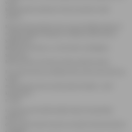
viņam
bija paredzēta tikšanās ar Valsts prezidentu Valdi
Zatleru.
Mikroautobusa šoferis teica, ka nav dzirdējis sirēnas vai
redzējis iedegtas bākugunis, tādēļ pie zaļā luksofora
signāla droši
šķērsojis krustojumu, un tad notika «neizbēgama
sadursme».
Mikroautobuss ietriecās premjera spēkrata sānos.
Pēc mikroautobusa vadītāja teiktā, sadursmes brīdī viņa
vadītā
mikroautobusa ātrums bijis atļautā robežās – ap 50
kilometriem
stundā.
I.Godmaņa automašīnai bojāts labais aizmugurējais
spārns un
durvis, kā arī salauzta pusass. Savukārt mikroautobusam
sadragāta