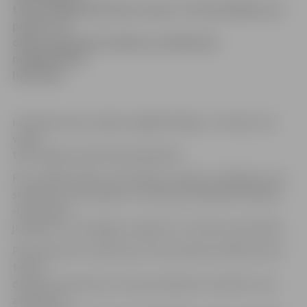
tā nav dzīvībai bīstama trauma. Tās izārstēšana var
prasīt 7-10
dienas ilgu gultas režīmu un atbilstošu
medikamentu
lietošanu.
I.Godmanis pēc avārijas nogādāts Rīgas 1. slimnīcā, kur
viņam
tiek sniegta medicīniskā palīdzība.
Pēc mediķa teiktā, visticamāk, premjers avārijā guvis arī
smadzeņu satricinājumu. Godmaņa ārstēšanās nebūšot
«dažu dienu
jautājums», bet ilgāka, prognozē 1. slimnīcas speciālisti.
Pēc Katastrofu medicīnas centra direktora Mārtiņa Šica
teiktā,
deniņu kaula plīsums rodas atsišanās rezultātā un nav
atkarīgs no