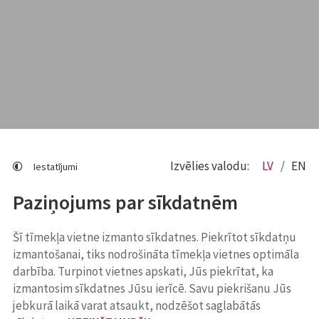
Izvēlies valodu:
LV
EN
Iestatījumi
Paziņojums par sīkdatnēm
Šī tīmekļa vietne izmanto sīkdatnes. Piekrītot sīkdatņu
izmantošanai, tiks nodrošināta tīmekļa vietnes optimāla
darbība. Turpinot vietnes apskati, Jūs piekrītat, ka
izmantosim sīkdatnes Jūsu ierīcē. Savu piekrišanu Jūs
jebkurā laikā varat atsaukt, nodzēšot saglabātās