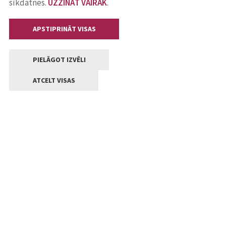
sīkdatnes.
UZZINĀT VAIRĀK
.
APSTIPRINĀT VISAS
PIELĀGOT IZVĒLI
ATCELT VISAS
Kontakti
Jelgavas valstpilsētas pašvaldība
Lielā iela 11, Jelgava, LV-3001