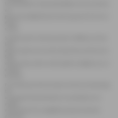
tā, vai pasažieris ir bijis piesprādzējies vai nē, jo atsisties
var
gan pret priekšējā krēsla atzveltni, gan pret durvīm vai
durvju
rokturi.
Situācija varētu izvērsties pavisam citādāka, ja trauma
būtu
deniņu rajonā vai arī tas būtu bijis deniņu kaula lūzums.
Šāda
veida traumas varētu izraisīt papildu sarežģījumus, jo ir
dzīvībai
bīstamas.
Pie I.Godmaņa slimnīcā atrodas ne tikai viņa miesassargi,
bet
arī premjera biroja darbinieki, kuri pastāstīja, ka no
avārijas
vietas slimnīcā viņu nogādājuši apsardzes dienesta
darbinieki.