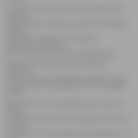
Premjera dienesta automašīna «Audi A8» Rīgas centrā,
Brīvības un
Kalpaka bulvāra krustojumā, ap pulksten 15 saskrējās ar
pasažieru
pārvadātāju kompānijai «CATA» piederošo
mikroautobusu «Mercedes
Benz», kas kursēja maršrutā Nr. 6255 Sigulda-Rīga.
Avarējušā mikroautobusa šoferis pastāstīja, ka
negadījumā
cietusi arī kāda viņa vadītā spēkrata pasažiere. Par viņas
veselības stāvokli ziņu pagaidām nav. Arī viņa nogādāta
slimnīcā.
Mikroautobuss braucis pa Brīvības bulvāri virzienā uz
Brīvības
pieminekli, bet premjera auto pa Kalpaka bulvāri devies
virzienā uz
K.Valdemāra ielu. Godmaņa galamērķis bija Rīgas pils, kur