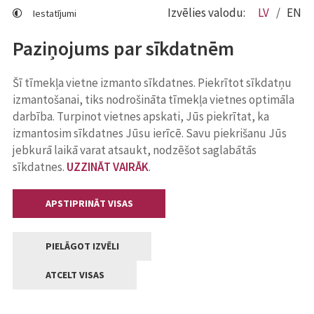
Izvēlies valodu:
LV
EN
Iestatījumi
Paziņojums par sīkdatnēm
Šī tīmekļa vietne izmanto sīkdatnes. Piekrītot sīkdatņu
izmantošanai, tiks nodrošināta tīmekļa vietnes optimāla
darbība. Turpinot vietnes apskati, Jūs piekrītat, ka
izmantosim sīkdatnes Jūsu ierīcē. Savu piekrišanu Jūs
jebkurā laikā varat atsaukt, nodzēšot saglabātās
sīkdatnes.
UZZINĀT VAIRĀK
.
APSTIPRINĀT VISAS
PIELĀGOT IZVĒLI
ATCELT VISAS