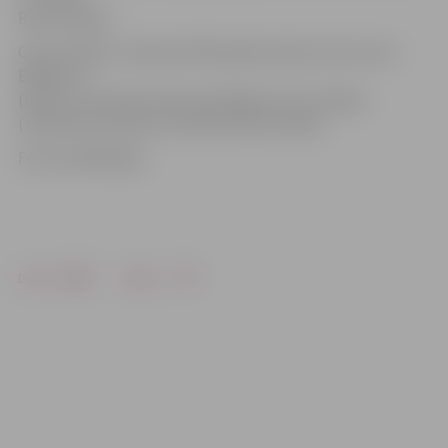
Rudzutakam.
Grupa «Mītav» radusies 2015. gadā, tajā muzicē Lauris
Bankevics
(balss), Ieva Rudzutaka (soloģitāra), Aivis Līdaka
(sitaminstrumenti) un Andis Stolers (bass).
Foto: publikācijas
Drukāt
Dalīties