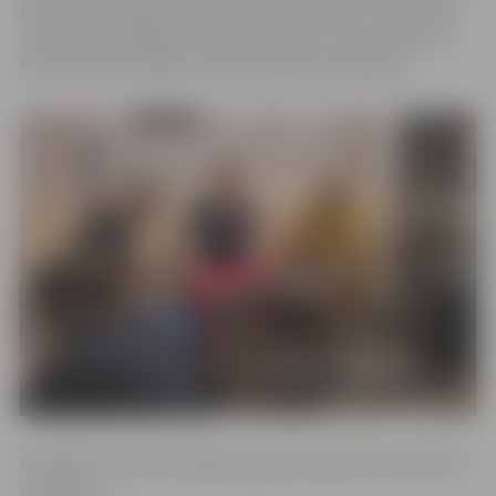
dzīve citus cilvēkus un kā viņi ietekmē mūs. Tieši tā pat
mēs vienmēr gribam zināt, kā ir citam, tur aiz sienas, un
tiecamies tur nonākt,» tā par dziesmu pati grupa.
Pateicību par video tapšanu grupa izsaka Pēterim Rūcim
un Jānim