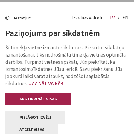
Izvēlies valodu:
LV
EN
Iestatījumi
Paziņojums par sīkdatnēm
Šī tīmekļa vietne izmanto sīkdatnes. Piekrītot sīkdatņu
izmantošanai, tiks nodrošināta tīmekļa vietnes optimāla
darbība. Turpinot vietnes apskati, Jūs piekrītat, ka
izmantosim sīkdatnes Jūsu ierīcē. Savu piekrišanu Jūs
jebkurā laikā varat atsaukt, nodzēšot saglabātās
sīkdatnes.
UZZINĀT VAIRĀK
.
APSTIPRINĀT VISAS
PIELĀGOT IZVĒLI
ATCELT VISAS