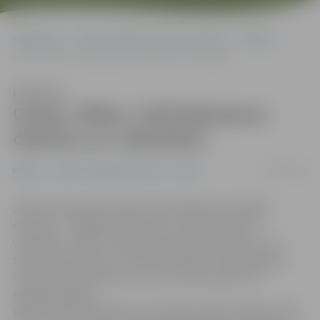
Sākumlapa
Portāla “Jelgavas Vēstnesis” arhīvs
Mūzika
Grupa «Mītav» laiž klajā jaunu dziesmu un videoklipu
Klausīties
Grupa «Mītav» laiž klajā jaunu
dziesmu un videoklipu
06/03/2016
Mūzika
Portāla “Jelgavas Vēstnesis” arhīvs
26. februāra grupa «Mītav» laida klajā savu jaunāko
dziesmu – «Pagātnes mākoņos», kurai ir tapis arī
videoklips. «Katrs cilvēks pasaulē ierodas balts un ar
saviem uzskatiem, un dzīves redzējumu. Dzīves gaitā
mēs satiekam cilvēkus, kas mūs maina, gribot vai
negribot pašiem.
Video klipā tiek atainots, kā cilvēki mainās satiekot savā