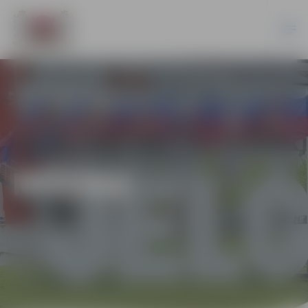
MŪZIKA