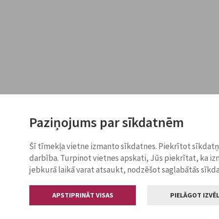
Paziņojums par sīkdatnēm
Šī tīmekļa vietne izmanto sīkdatnes. Piekrītot sīkdat
darbība. Turpinot vietnes apskati, Jūs piekrītat, ka i
jebkurā laikā varat atsaukt, nodzēšot saglabātās sīkd
APSTIPRINĀT VISAS
PIELĀGOT IZVĒL