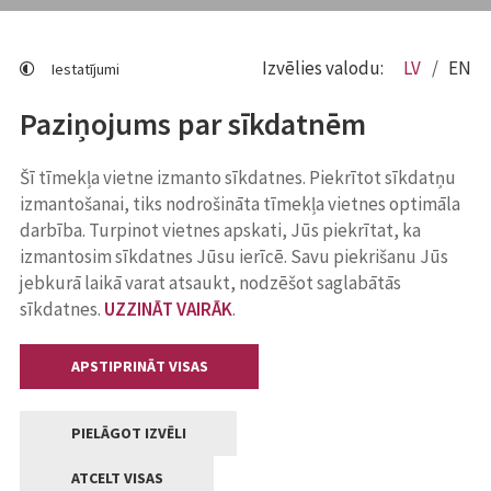
Izvēlies valodu:
LV
EN
Iestatījumi
Paziņojums par sīkdatnēm
Šī tīmekļa vietne izmanto sīkdatnes. Piekrītot sīkdatņu
izmantošanai, tiks nodrošināta tīmekļa vietnes optimāla
darbība. Turpinot vietnes apskati, Jūs piekrītat, ka
izmantosim sīkdatnes Jūsu ierīcē. Savu piekrišanu Jūs
jebkurā laikā varat atsaukt, nodzēšot saglabātās
sīkdatnes.
UZZINĀT VAIRĀK
.
APSTIPRINĀT VISAS
PIELĀGOT IZVĒLI
ATCELT VISAS