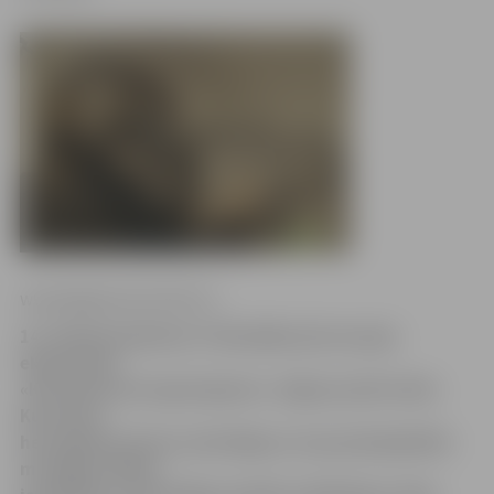
www.jelgavasvestnesis.lv
14. oktobrī pulksten 17 Rundāles pils muzeja
ekspozīcijā
«Kurzemes hercogu kapenes» Jelgavas pilī notiks
Kurzemes
hercogienes Annas sarkofāga un viņas pārapbedīto
mirstīgo atlieku