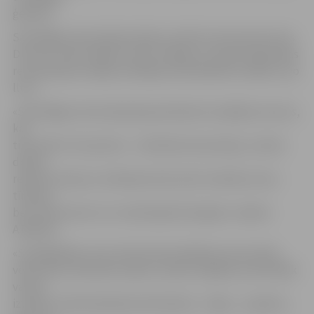
ģerboņi.
Sarkofāga restaurācijas darbus veikuši restauratori Arvis
Druviņš, Jānis Līdaka un IRU «Rokajs» muzeja Zinātniskās
restaurācijas nodaļas vadītājas Ainas Balodes vadībā, ziņo
llu.lv.
«Sarkofāga restaurācija bija pietiekami sarežģīts process,
kas
tika veikts trīs posmos – tehniskā restaurācija, zudušo
detaļu
rekonstrukcija un atliešana alvā, kā arī metāla virsmu
tīrīšana,
bet restauratori ar to veiksmīgi tikuši galā,» skaidro
A.Balode.
«Sarežģītākais, bet reizē interesantākais process bija
vēsturisko materiālu izpēte, lai pēc iespējas autentiskāk
varētu
izveidot trūkstošā dekoratīvā balsta – kājas – projektu,