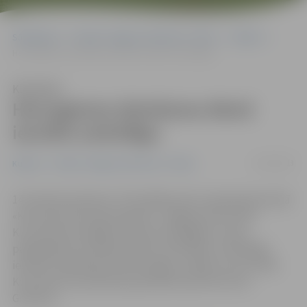
Sākumlapa
Portāla “Jelgavas Vēstnesis” arhīvs
Kultūra
Hercogienes dzimšanas dienā iesvētīs sarkofāgu
Klausīties
Hercogienes dzimšanas dienā
iesvētīs sarkofāgu
10/10/2013
Kultūra
Portāla “Jelgavas Vēstnesis” arhīvs
14. oktobrī pulksten 17 Rundāles pils muzeja ekspozīcijā
«Kurzemes hercogu kapenes» Jelgavas pilī notiks
Kurzemes hercogienes Annas sarkofāga un viņas
pārapbedīto mirstīgo atlieku iesvētīšana. Sarkofāgu
iesvētīs arhibīskaps Jānis Vanags, svinīgo uzrunu teiks
Kurzemes bruņniecības pārstāvis barons Oto fon
Grothuss.