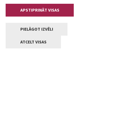
APSTIPRINĀT VISAS
PIELĀGOT IZVĒLI
ATCELT VISAS
Kontakti
Jelgavas valstpilsētas pašvaldība
Lielā iela 11, Jelgava, LV-3001
+371 63005522