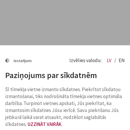
Izvēlies valodu:
LV
EN
Iestatījumi
Paziņojums par sīkdatnēm
Šī tīmekļa vietne izmanto sīkdatnes. Piekrītot sīkdatņu
izmantošanai, tiks nodrošināta tīmekļa vietnes optimāla
darbība. Turpinot vietnes apskati, Jūs piekrītat, ka
izmantosim sīkdatnes Jūsu ierīcē. Savu piekrišanu Jūs
jebkurā laikā varat atsaukt, nodzēšot saglabātās
sīkdatnes.
UZZINĀT VAIRĀK
.