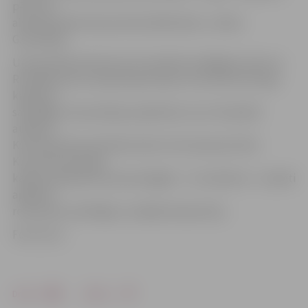
pēc kura
alvā tika atlieti kopumā seši šādi balsti,» stāsta
G.Grīnfelds.
Universitāte informē, ka 14. oktobrī noslēgsies viens no
Rundāles pils muzeja ekspozīcijas «Kurzemes hercogu
kapenes»
sarkofāgu restaurācijas projektiem, kuru finansiāli
atbalsta
Kurzemes Bruņniecības fonds. Visi interesenti līdz
Kurzemes hercogu
kapeņu apskates sezonas beigām – 31. oktobrim – aicināti
apskatīt
restaurēto sarkofāgu un pārējo ekspozīciju.
Foto: llu.lv
Drukāt
Dalīties