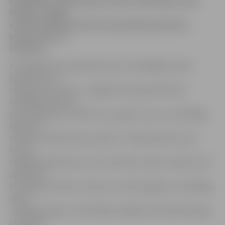
iesvētīšana. Sarkofāgu iesvētīs arhibīskaps Jānis
Vanags, svinīgo
uzrunu teiks Kurzemes bruņniecības pārstāvis
barons Oto fon
Grothuss.
Hercogiene Anna apbedīta alvas sarkofāgā, kas pēc
pamatformas –
seššķautņu prizmas – atgādina hercoga Gotharda
sarkofāgu. Rokturu
piestiprinājumu vietās ir lauvu galvu ciļņi, un sarkofāga
šķautnes,
rotātas ar ažūrām lapu joslām. Uz vāka gravēta Jēzus
Kristus
Augšāmcelšanās aina, zem tās teksts latīņu valodā, kurā
aprakstīta
hercogienes Annas izcelsme un dzīves gājums. Sarkofāga
sānos
–Meklenburgas, Pomerānijas-Volgastes, Brandenburgas
un Dānijas