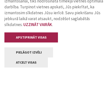
izmantošanai, tiks nodrošināta tīmekļa vietnes optimāla
darbība. Turpinot vietnes apskati, Jūs piekrītat, ka
izmantosim sīkdatnes Jūsu ierīcē. Savu piekrišanu Jūs
jebkurā laikā varat atsaukt, nodzēšot saglabātās
sīkdatnes.
UZZINĀT VAIRĀK
.
APSTIPRINĀT VISAS
PIELĀGOT IZVĒLI
ATCELT VISAS
Kontakti