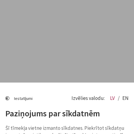
Izvēlies valodu:
LV
EN
Iestatījumi
Paziņojums par sīkdatnēm
Šī tīmekļa vietne izmanto sīkdatnes. Piekrītot sīkdatņu