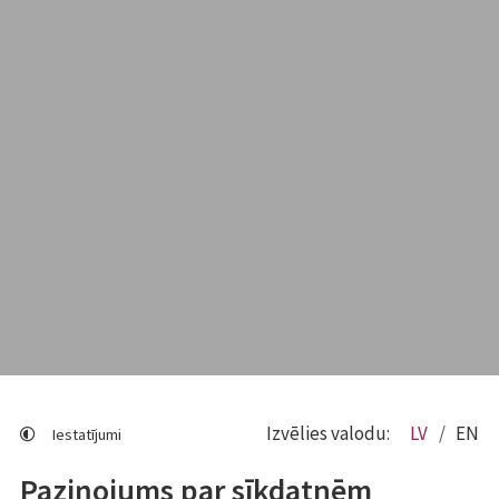
Izvēlies valodu:
LV
EN
Iestatījumi
Paziņojums par sīkdatnēm