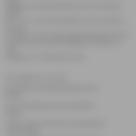
spējīga, jeb to neatļāva mājinieki, jo ātri vien tika gūti
piektie
vārti – «Hat – trick» jeb trešais gols Jasam un jautājums
par mača
uzvarētāju ir izlemts. Vēl gan jelgavnieki spēja samazināt
rezultātu, taču ar vārtiem atbildēja arī rīdzinieki, un
mačs
noslēdzās ar 7:4, «SMScredit.lv» labā.
HK «Zemgale/JLLS»: Auziņš;
Aldis Āboliņš, Andis Āboliņš Batraks; Plinta ,
Džeriņš
Čušs, Artūrs Āboliņš, Komuls; Parādnieks
Kupčus
Jansons, Zariņš, Titiņš; Štrauss. Boumgartners
( Valters;Kraģis)