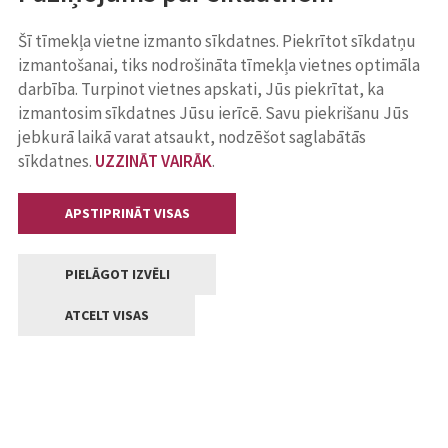
Šī tīmekļa vietne izmanto sīkdatnes. Piekrītot sīkdatņu
izmantošanai, tiks nodrošināta tīmekļa vietnes optimāla
darbība. Turpinot vietnes apskati, Jūs piekrītat, ka
izmantosim sīkdatnes Jūsu ierīcē. Savu piekrišanu Jūs
jebkurā laikā varat atsaukt, nodzēšot saglabātās
sīkdatnes.
UZZINĀT VAIRĀK
.
APSTIPRINĀT VISAS
PIELĀGOT IZVĒLI
ATCELT VISAS