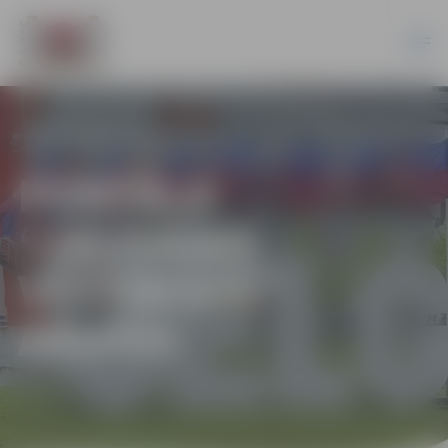
PORTĀLA
“JELGAVAS
VĒSTNESIS”
ARHĪVS