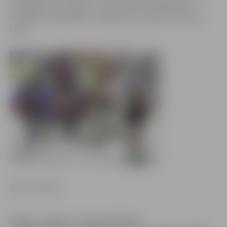
«Zemgale/JLLS» spēle ir 22. decembrī Jelgavā pret
Ozolnieku «MONARCH» hokejistiem, sākums pulksten
19.30
Ģirts Pommers
Šodien, «Inbox.lv» ledus hallē, HK