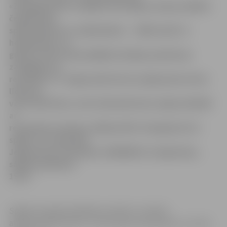
«Zemgale/JLSS» hokejisti aizvadīja Latvijas atklātā
čempionāta
spēli tiekoties ar mājiniekiem – «SMScredit.lv»
hokejistiem, un
gūstot vārtus tikai pēdējā trešdaļā, piedzīvoja
zaudējumu ar
rezultātu 7:4. Jelgavnieki divreiz spēja pietuvoties
līdz divu
vārtu deficītam, taču rīdzinieki ikreiz spēja atbildēt
ar
rezultatīvu metienu. Nākamā HK «Zemgale/JLLS»
spēle ir 22. decembrī
Jelgavā pret Ozolnieku «MONARCH» hokejistiem,
sākums pulksten
19.30
Spēles pirmajā trešdaļā rezultātu 5. minūtē
atklāja «SMScredit.lv» uzbrucējs Hromčenkovs, un viņa