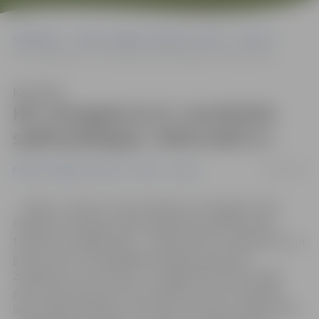
Sākumlapa
Portāla “Jelgavas Vēstnesis” arhīvs
Sports
HK «Zemgale/JLLS» rezultatīvā spēlē piekāpjas «SMScredit.lv»
Klausīties
HK «Zemgale/JLLS» rezultatīvā
spēlē piekāpjas «SMScredit.lv»
18/12/2010
Portāla “Jelgavas Vēstnesis” arhīvs
Sports
Šodien, «Inbox.lv» ledus hallē, HK «Zemgale/JLSS»
hokejisti aizvadīja Latvijas atklātā čempionāta spēli
tiekoties ar mājiniekiem – «SMScredit.lv» hokejistiem, un
gūstot vārtus tikai pēdējā trešdaļā, piedzīvoja
zaudējumu ar rezultātu 7:4. Jelgavnieki divreiz spēja
pietuvoties līdz divu vārtu deficītam, taču rīdzinieki
ikreiz spēja atbildēt ar rezultatīvu metienu. Nākamā HK