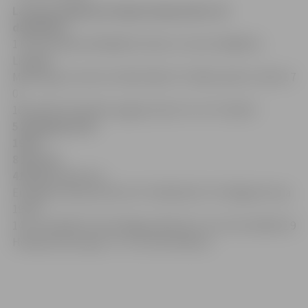
Latvijas Atklātais hokeja čempionāts; 18.
decembris
1 HK Ozolnieki-MONARCH 18 16 1 1 0 122-42 486 50 2
Liepājas
Metalurgs II 16 12 0 3 1 88-34 261 37 3 SMScredit.lv 19 10 2 7
0
101-68 397 34 4 DHK Latgale 16 10 1 4 1 73-37 228 33
5
Zemgale/JLSS
19
8
1
8
2
61-78
413
28
6 Elektrenu
Energija-Orakulas 20 6 2 9 3 74-86 423 25 7 HS Rīga/Prizma
19 4 0
14 1 54-100 467 13 8 HS Rīga/LSPA 18 3 1 13 1 43-116 309 12 9
Hokeja klubs Ogre 17 3 1 13 0 39-94 442 11