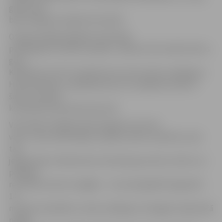
gūtie vārti
bija vienīgie pirmajās 20 minūtēs.
Otrajā trešdaļā mājinieki veiksmīgi
palielināja rezultāta starpību, vispirms 28. minūtē vārtus
guva
Kļujevskis, bet 25 .minūtē savus otros vārtus mačā guva
Hromčenokovs, panākdams jau 3:0, mājinieku labā. Ar
šādu rezultātu
komandas devās pārtraukumā.
Vēl trešās trešdaļas sākumā gūtie ceturtie
vārti ( Jass) neliecināja, ka spēle varētu mainīties ,taču
tad
jelgavnieki ar 40 sekunžu intervālu guva divus vārtus un
padarīja
rezultātu krietni cerīgāku – 4:2, bet jāspēlē vēl gandrīz
14
minūtes. Diemžēl uz neko vairāk gan «Zemgale» šajā mačā
nebija