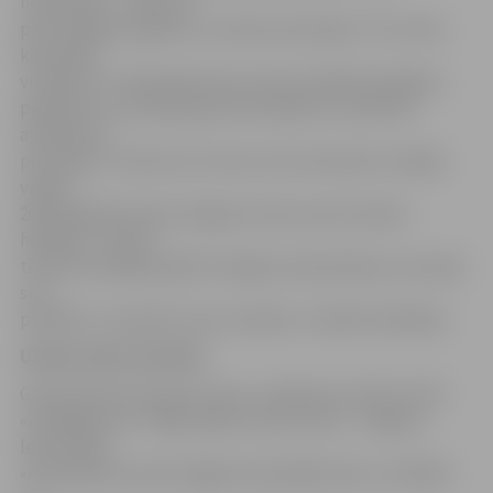
nemainīsim – tāpat kā
pērn spēlēsim agresīvu uzbrukuma hokeju. Tā ir mūsu
komandas
vizītkarte,» stāsta galvenais treneris Valērijs Kuļibaba,
piebilstot, ka nianses gan katrā spēlē var mainīties
atkarībā no
pretinieka. Treneris arī uzsver, ka ar komandu trenējas
vairāki
2002. gadā dzimušie Jelgavas Ledus sporta skolas
hokejisti. «Viņiem
tiks dota iespēja spēlēt Virslīgas čempionātā, ja viņi spēs
sevi
pierādīt un nopelnīs vietu sastāvā,» norāda V.Kuļibaba.
Uzlabo ledus kvalitāti
Gatavojoties jaunajai sezonai, uzlabojumi veikti arī HK
«Zemgale/LLU» mājas spēļu norises vietā – Jelgavas
ledus hallē.
«Aizvadītās sezonas beigās nokausējām ledu, notīrījām