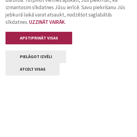
darbība. Turpinot vietnes apskati, Jūs piekrītat, ka
izmantosim sīkdatnes Jūsu ierīcē. Savu piekrišanu Jūs
jebkurā laikā varat atsaukt, nodzēšot saglabātās
sīkdatnes.
UZZINĀT VAIRĀK
.
APSTIPRINĀT VISAS
PIELĀGOT IZVĒLI
ATCELT VISAS
Kontakti