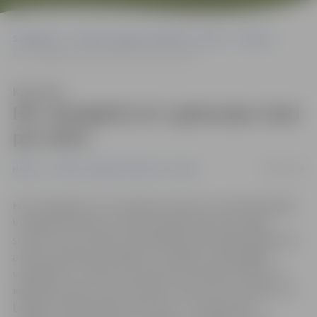
Sākumlapa
Portāla “Jelgavas Vēstnesis” arhīvs
Hokejs
HK «Zemgale/LLU» gatavojas cīņai par zeltu
Klausīties
HK «Zemgale/LLU» gatavojas cīņai
par zeltu
09/08/2018
Hokejs
Portāla “Jelgavas Vēstnesis” arhīvs
HK «Zemgale/LLU» par 90 procentiem ir nokomplektējis
Virslīgas komandu, kas sākusi gatavošanos jaunajai
sezonai. Līdz Latvijas čempionātam komandai ieplānotas
astoņas pārbaudes spēles, lai meklētu saderīgākos
virknējumus. «Ņemot vērā esošo komandas sastāvu un
ieguldīto darbu, mūsu mērķis ir spert soli uz priekšu un
Latvijas čempionātā izcīnīt zeltu,» norāda kluba