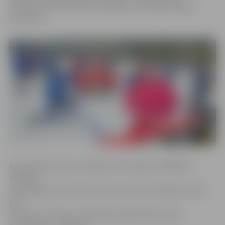
direktors Aivars Zeltiņš, neslēpjot, ka mērķis ir gana
ambiciozs.
Komanda treniņus uzsāka pirms divarpus nedēļām –
hokejisti
aizvada gan tā sauktos sausos treniņus trenažieru zālē,
gan
treniņus uz ledus. «Komandas spēlē neko daudz