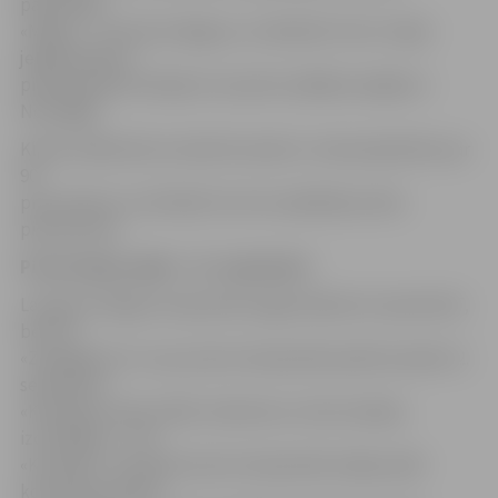
pārstāvēja
«Mogo», – Rustamu Begovu un Rūdolfu Prūsi. Tāpat
jelgavniekiem
pievienojušies hokejisti, kas pērn spēlēja Liepājā un
Norvēģijā.
Kluba vadība lēš, ka šobrīd sastāvs ir nokomplektēts par
90
procentiem un vēl kādi trīs četri spēlētāji varētu
pievienoties.
Pirmā mājas spēle – 15. septembrī
Latvijas Virslīgas čempionāts šogad sāksies 8. septembrī,
bet HK
«Zemgale/LLU» savu pirmo čempionāta spēli aizvadīs 12.
septembrī
«Kurbada» ledus hallē, tiekoties ar zelta medaļu
izcīnītājiem – HK
«Kurbads». Savukārt pirmo čempionāta mājas spēli
komanda aizvadīs