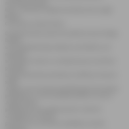
nemainīgu vārtsargu
līniju – arī šosezon Jelgavas komandas vārtus sargās
Rihards
Cimermanis un Reinis Petkus.
Diemžēl komandu pametis aizvadītās sezonas Virslīgas
labākais
uzbrucējs Baltkrievijas hokejists Ivans Ribčiks, kurš
regulārajā
sezonā guva 14 vārtus un izdarīja deviņas rezultatīvas
piespēles.
Lai gan klubam bija vienošanās, ka I.Ribčiks arī šosezon
spēlēs
Jelgavā, viņš no Krievijas Augstākās līgas kluba saņēma
piedāvājumu, no kura nevarēja atteikties un ar kuru
Jelgava finanšu
piedāvājuma ziņā nespēja konkurēt. Tomēr HK
«Zemgale/LLU» izdevies
piesaistīt citus rezultatīvus spēlētājus, kas pērn