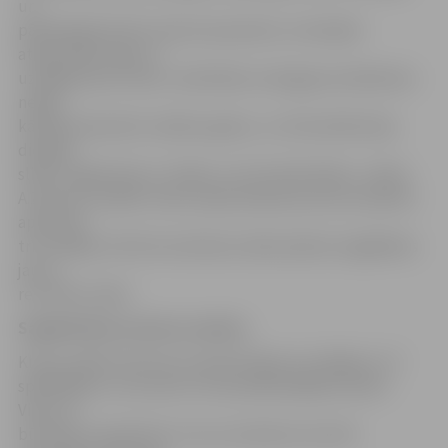
un
pārkrāsojām baltu laukuma pamatni, izvietojām
atbalstītāju logo un
uzklājām jaunu ledu. Lielā halles noslogojuma dēļ ledus
nebija
kārtīgi nokausēts vairākus gadus, un tā kvalitāte bija
diezgan
slikta. Tagad ledus ir tīrāks un arī kvalitatīvāks,» stāsta
A.Zeltiņš, norādot: ledus atjaunošanas process aizņēmis
apmēram
trīs nedēļas. Vēl drīzumā ledus hallei plānots iegādāties
jaunu
rezultātu tablo.
Saglabā 65 procentus sastāva
Kluba vadība informē, ka šobrīd līgums noslēgts ar 17
spēlētājiem, no kuriem 11 komandā spēlēja arī pērn.
Viens no
būtiskiem aspektiem ir tas, ka izdevies noturēt