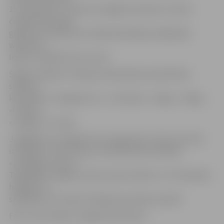
15. septembrī, uzņemot Liepājas komandu. Ar pilnu
čempionāta spēļu
grafiku var iepazīties Hokeja federācijas mājaslapā
www.lhf.lv.
Ieeja uz spēlēm būs trīs eiro.
Šogad «Optibet» hokeja čempionātam pieteikušās
septiņas
komandas: «Zemgale/LLU», «Kurbads», «Mogo», «Rīga»,
«Prizma»,
«Liepāja» un «Lido».
Jāatgādina, ka šogad tiks reorganizēta 1. līga, tās vietā
izveidojot Junioru līgu, kurā pieteikta komanda
«Zemgale/Juniors».
Tajā spēlēs Jelgavas Ledus sporta skolas U-17 komandas
hokejisti un
spēlētāji, kuri netiks Virslīgas komandas sastāvā.
Foto: Ivars Veiliņš/«Jelgavas Vēstnesis»