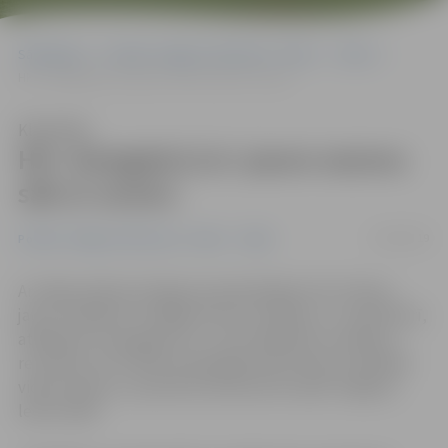
Sākumlapa
Portāla “Jelgavas Vēstnesis” arhīvs
Video
HK «Zemgale/LLU» jauno sezonu sāk ar uzvaru
Klausīties
HK «Zemgale/LLU» jauno sezonu
sāk ar uzvaru
12/09/2019
Portāla “Jelgavas Vēstnesis” arhīvs
Video
Ar mājas spēli pret līgas jaunpienācējiem HK «Olimp»
jauno «Optibet» Virslīgas sezonu trešdien, 11. septembrī,
atklāja HK «Zemgale/LLU», kurā mājinieki uzvarēja ar
rezultātu 4:3. Portāls www.jelgavasvestnesis.lv piedāvā
video atskatu uz jaunās sezonas pirmo spēli Jelgavas
ledus hallē.