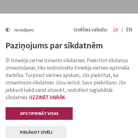
Izvēlies valodu:
LV
EN
Iestatījumi
Paziņojums par sīkdatnēm
Šī tīmekļa vietne izmanto sīkdatnes. Piekrītot sīkdatņu
izmantošanai, tiks nodrošināta tīmekļa vietnes optimāla
darbība. Turpinot vietnes apskati, Jūs piekrītat, ka
izmantosim sīkdatnes Jūsu ierīcē. Savu piekrišanu Jūs
jebkurā laikā varat atsaukt, nodzēšot saglabātās
sīkdatnes.
UZZINĀT VAIRĀK
.
APSTIPRINĀT VISAS
PIELĀGOT IZVĒLI