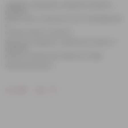
Jāatgādina, ka šajā spēlē uzvarētājs tika noskaidrots
pēcspēles
metienu sērijā – sezonas pirmo uzvaru izcīnīja jelgavnieki
ar
rezultātu 4:3 (0:0; 1:1; 2:2; 0:0; 1:0).
Nākamā HK «Zemgale/LLU» spēle būs jau sestdien, 14.
septembrī,
pulksten 17 Jelgavas ledus hallē pret HS «Rīga».
Video: Māris Martinsons
Drukāt
Dalīties