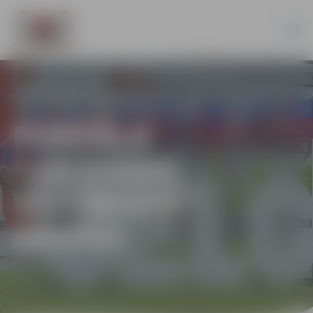
PORTĀLA
“JELGAVAS
VĒSTNESIS”
ARHĪVS