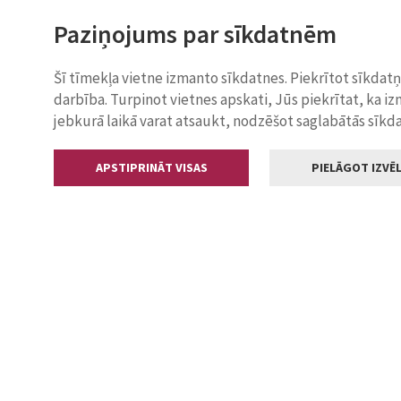
Paziņojums par sīkdatnēm
Šī tīmekļa vietne izmanto sīkdatnes. Piekrītot sīkdat
darbība. Turpinot vietnes apskati, Jūs piekrītat, ka i
jebkurā laikā varat atsaukt, nodzēšot saglabātās sīkd
APSTIPRINĀT VISAS
PIELĀGOT IZVĒL
Kontakti
Jelgavas valstp
Lielā iela 11
+371 630055