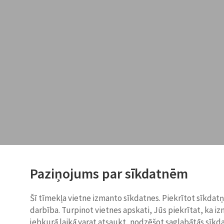
Paziņojums par sīkdatnēm
Šī tīmekļa vietne izmanto sīkdatnes. Piekrītot sīkdat
darbība. Turpinot vietnes apskati, Jūs piekrītat, ka i
jebkurā laikā varat atsaukt, nodzēšot saglabātās sīkd