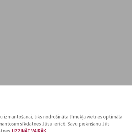
ņu izmantošanai, tiks nodrošināta tīmekļa vietnes optimāla
zmantosim sīkdatnes Jūsu ierīcē. Savu piekrišanu Jūs
atnes.
UZZINĀT VAIRĀK
.