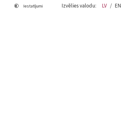
Izvēlies valodu:
LV
EN
Iestatījumi
Lapas karte
Viegli lasīt
Sociālo mediju lietošana
Sīkdatņu izmantošana