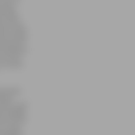
ot dažus
 lielajā
āk uzbruka
rtiem, kamēr
das turpināja
kundes pirms
 noslēdzās ar
uzbruka HK
m, savukārt
 parocīgs,
ie gūst
esis.lv spēli
ki nospēlēja
viem četriem
o es varētu
š nospēlēja