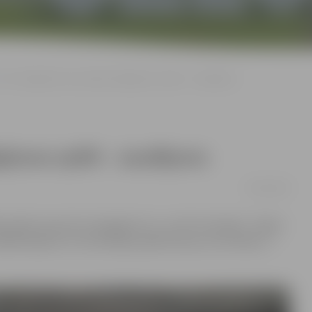
HK «Zemgale/LLU» pirmajā izslēgšanas spēlē – zaudējums
gšanas spēlē – zaudējums
05/03/2019
la spēle starp HK «Zemgale/LLU» un HK «Kurbads». Tajā ar
ībā sērijā ar 1:0. Otrā sērijas spēle būs jau ceturtdien, 7.