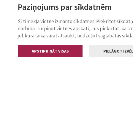
Paziņojums par sīkdatnēm
Šī tīmekļa vietne izmanto sīkdatnes. Piekrītot sīkdat
darbība. Turpinot vietnes apskati, Jūs piekrītat, ka i
jebkurā laikā varat atsaukt, nodzēšot saglabātās sīkd
APSTIPRINĀT VISAS
PIELĀGOT IZVĒL
Kontakti
Jelgavas valstp
Lielā iela 11
+371 630055