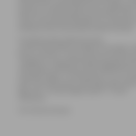
ļoti labi un nav vainīgs nevienā no vārtu zaudējumiem.
spēli nevar uzvarēt, neieraidot ripu pretinieku vārtos
treneris, sakot paldies līdzjutējiem, kuri, neskatoties, 
darbdienas vakars, bija ieradušies atbalstīt komandu.
Pusfinālā komandas spēlēs līdz četrām
uzvarām. Šobrīd sērijā ar 1:0 vadībā ir HK «Kurbads». O
būs jau ceturtdien, 7. martā, pulksten 19 «Kurbada» l
«Zemgale/LLU» organizēs bezmaksas līdzjutēju autobu
vietām lūgums interesēties pa tālruni 63007220. Pēc ta
turpināsies Jelgavā – 9. martā pulksten 17 un 11. mart
19.30. Ja būs nepieciešams, piektā sērijas spēle notiks
Rīgā, sestā – 15. martā Jelgavā, septītā – 17. martā
izbraukumā.
Foto: Ruslans Antropovs