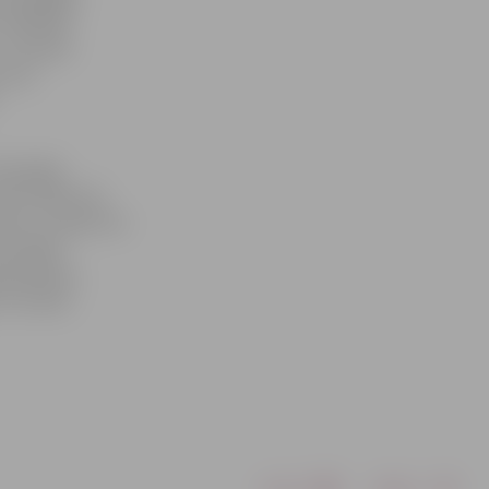
 Vienkārši
,» rezumē
ka ir
trā spēle
edus hallē. HK
su uz spēli. Par
m sērija
ā pulksten
 13. martā