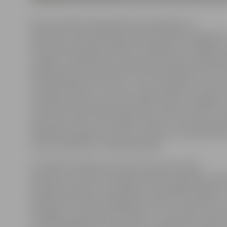
Kā jau iepriekš prognozēja HK «Zemgale/LLU»
galvenais treneris Valērijs Kuļibaba, spēle bija agresīv
komandas izpelnījās vairākus noraidījumus, spēlējot 
sastāvos. Diemžēl mūsu komandai šovakar nevarēja pal
spēlētāji: komandas līderim Rustamam Begovam, kurš
čempionātā guva 15 vārtus, ir lauzts deguns un tika ve
operācija; trauma ir arī uzbrucējam Raivim Kurņiginam
uzbrucējs Kristaps Millers pārstāv Latvijas studentu izl
pasaules ziemas universiādē, kas līdz 12. martam notie
pilsētā Krasnojarskā. Treneris norāda, ka šie spēlētāji
nevarēs palīdzēt arī nākamajā spēlē.
Komanda «Kurbads» pirmos vārtus guva pirmā
perioda 16. minūtē, bet jelgavniekiem atspēlēties ne
aktīvāk pretinieku aizsardzības zonā spēlēja mājinieki
Riharda Cimermaņa sargātajiem vārtiem 12 metienus. 
atbildēja ar septiņiem metieniem uz «Kurbada» vārtie
periodā mājinieki izmantoja divus vairākumus, gūstot