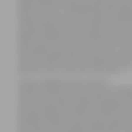
panākot rezultātu 3:0. Lai gan jelgavnieki spēja izveid
bīstamus momentus, vārtus gūt neizdevās, arī spēlējot
vairākumā pieciem pret trim. Arī otrajā periodā aktīv
«Kurbada» hokejisti, izpildot 12 metienus uz mūsu vā
jelgavnieki atbildēja ar sešiem. Trešajā periodā koman
cīnīties, tomēr bez vārtu guvumiem, kamēr sešas se
spēles beigām «Kurbads» guva ceturtos vārtus – spēle
rezultātu 4:0 mājinieku labā. Spēlē kopumā aktīvāk 
«Kurbads», izdarot 34 metienus uz jelgavnieku vārtie
jelgavnieku izdarīto metienu bija uz pusi mazāk – 17.
«Šovakar zaudējām gandrīz bez variantiem.
Pretinieki uzspieda savu spēles stilu, kas mums nebija
turklāt pret «Kurbadu» ir ļoti grūti spēlēt, ja viņi pirm
vārtus un izvirzās vadībā,» portālam www.jelgavasvestn
komentē V.Kuļibaba. Viņš piebilda, ka šovakar pretinie
drosmīgāk, bloķēja mūsu metienus, turklāt trīs no sa
vārtiem guva standartsituācijā. «Vienīgais spēlētājs, k
šodien paslavēt, ir vārtsargs Rihards Cimermanis – viņ