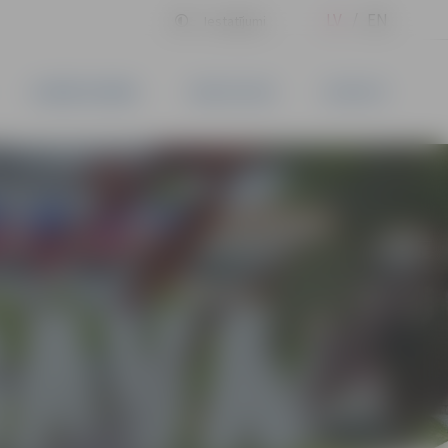
LV
EN
Iestatījumi
UZŅĒMĒJDARBĪBA
PAKALPOJUMI
KONTAKTI