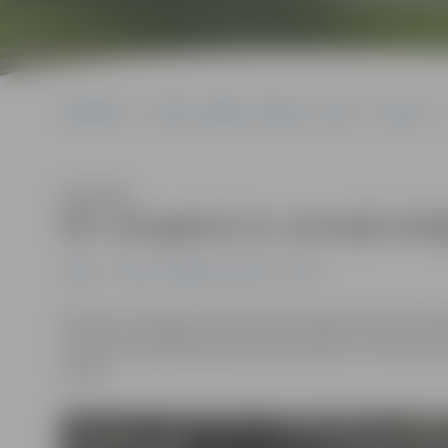
Sākumlapa
Portāla “Jelgavas Vēstnesis” arhīvs
Hokejs
Klausīties
HK «Zemgale/LLU» pirmajā izslē
Hokejs
Portāla “Jelgavas Vēstnesis” arhīvs
Šovakar «Kurbada» ledus hallē aizritēja pirmā pusfinā
rezultātu 4:0 pārāki bija ledus saimnieki, izvirzoties vad
martā.