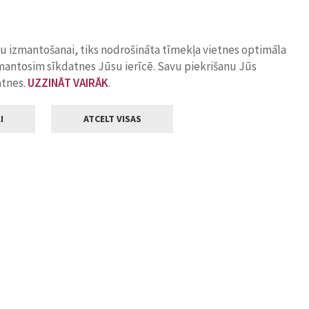
ņu izmantošanai, tiks nodrošināta tīmekļa vietnes optimāla
zmantosim sīkdatnes Jūsu ierīcē. Savu piekrišanu Jūs
atnes.
UZZINĀT VAIRĀK
.
I
ATCELT VISAS
Klientu apkalpošana
ilsētas pašvaldība
Darba laiks
, Jelgava, LV-3001
Pirmdienās
8.00 - 18.00
Otrdienās
8.00 - 17.00
22
Trešdienās
8.00 - 17.00