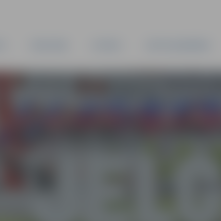
TA
PAŠVALDĪBA
IESTĀDES
KAPITĀLSABIEDRĪBAS