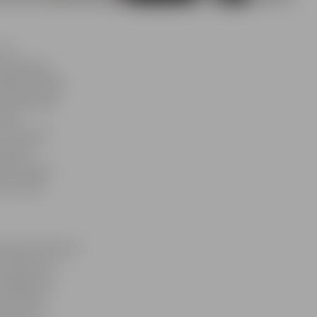
a un
nevienādos
īdzēt vairāki
 regulārajā
ikta
, savukārt
asi 29.
k Krievijas
 komandai
izdevās. Kopumā
, izdarot uz
Jelgavnieki
m. Otrajā
 vārtus un