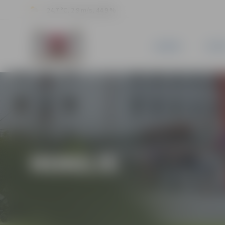
24.7 °C, 2.9 m/s, 44.9 %
JAUNUMI
PILSĒ
HOKEJS