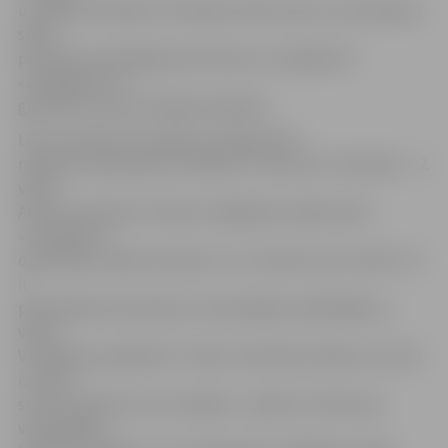
uzvarēja «Kurbada» vārtsargs Jānis Auziņš,» par šodienas
spēli
portālam www.jelgavasvestnesis.lv norādīja HK
«Zemgale/LLU»
galvenais treneris Valērijs Kuļibaba.
Līdz ar šodienas zaudējumu jelgavnieki
regulāro čempionātu noslēdza 3. vietā, bet «Kurbads» – 2.
vietā.
Abas komandas arī tiksies izslēgšanas spēļu kārtā.
««Kurbads» ir
divkārtēji Latvijas čempioni, un to nekas nevar mainīt. Tā
ir
pieredzējusi komanda ar meistarīgiem spēlētājiem,»
vērtē
V.Kuļibaba, papildinot: «Mūsu komandas mērķis, kas tika
izvirzīts
sezonas sākumā, nav mainījies – gribam cīnīties par
visaugstākā