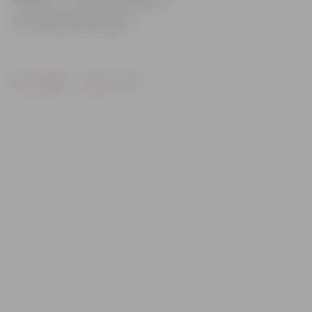
Foto: Ruslans Antropovs
Drukāt
Dalīties