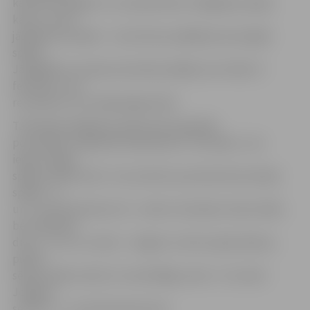
kaluma medaļām. Un, lai pārvarētu izslēgšanas spēļu
kārtu, mums
jāspēlē sava spēle – tā, kā mūsu pēdējā sasvstarpējā
spēlē.»
Jāatgādina, ka abas komandas pēdējo reizi tikās 27.
februārī, un ar
rezultātu 5:3 uzvarēja jelgavnieki.
Tā kā šajā izslēgšanas spēļu pārī augstākā
pozīcijā pēc regulārā čempionāta ir «Kurbads», viņi
ieguva mājas
spēļu priekšrocību. Tas nozīmē, ka pirmās divas sērijas
spēles – 5.
un 7. martā pulksten 19 – notiks «Kurbada» ledus hallē,
bet nākamās
divas – 9. un 11. martā – Jelgavā. Ja būs nepieciešams,
piektā
sērijas spēle notiks 13. martā Rīgā, sestā – 15. martā
Jelgavā,
septītā – 17. martā izbraukumā.