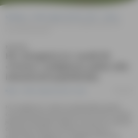
Sākumlapa
Portāla “Jelgavas Vēstnesis” arhīvs
Hokejs
HK «Zemgale/LLU» zaudē HK «Prizma»; izslēgšanas spēles sāks
izbraukumā (papildināta)
Klausīties
HK «Zemgale/LLU» zaudē HK
«Prizma»; izslēgšanas spēles sāks
izbraukumā (papildināta)
02/03/2019
Hokejs
Portāla “Jelgavas Vēstnesis” arhīvs
HK «Zemgale/LLU» šodien aizvadīja pēdējo regulārā
čempionāta spēli izbraukumā pret HK «Prizma». Diemžēl
jelgavnieki šajā spēlē zaudēja ar rezultātu 0:2 un regulāro
čempionātu noslēdza 3. pozīcijā. Tas nozīmē, ka
nākamnedēļ «Zemgale/LLU» izslēgšanas spēļu sēriju