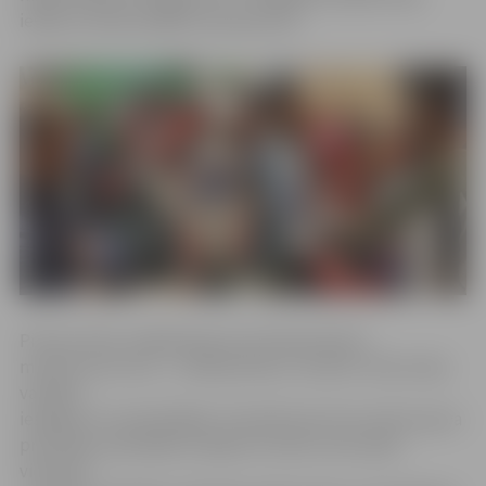
iesāks ar divām spēlēm izbraukumā.
Pirmos vārtus mājinieki guva pirmā perioda 3.
minūtē, bet otros – trešā perioda 3. minūtē. «Mums bija
vairākas
iespējas, ko nerealizējām. Savukārt pie tā, ka vārtus guva
pretinieki, paši bijām vainīgi. Var teikt, ka šo spēli
vienatnē