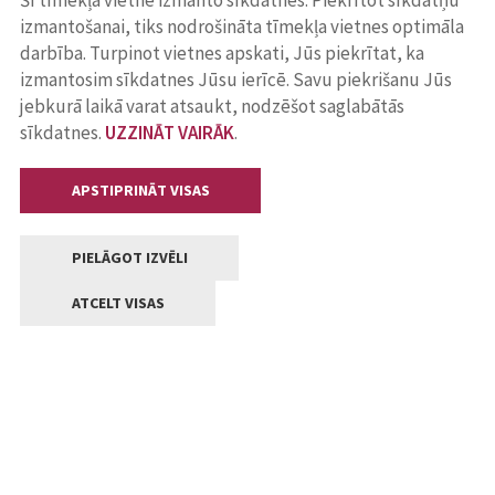
Šī tīmekļa vietne izmanto sīkdatnes. Piekrītot sīkdatņu
izmantošanai, tiks nodrošināta tīmekļa vietnes optimāla
darbība. Turpinot vietnes apskati, Jūs piekrītat, ka
izmantosim sīkdatnes Jūsu ierīcē. Savu piekrišanu Jūs
jebkurā laikā varat atsaukt, nodzēšot saglabātās
sīkdatnes.
UZZINĀT VAIRĀK
.
APSTIPRINĀT VISAS
PIELĀGOT IZVĒLI
ATCELT VISAS