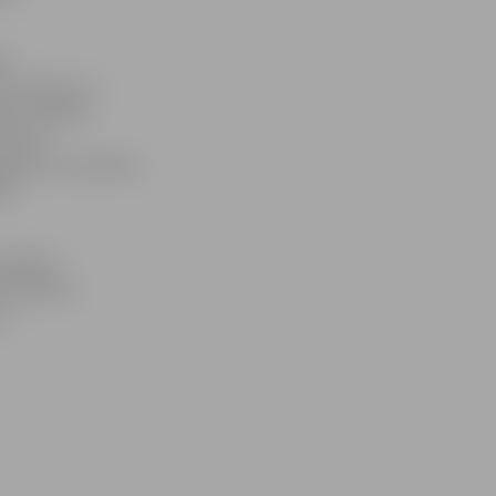
ja
u dizainu un
ām vislabāk
izteica
ājumus mainīties
lē
audzēkne
s komandas
va