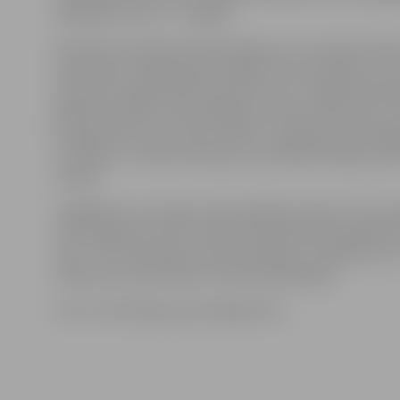
spēlētāju vecums – 25 gadi).
Pozitīvas emocijas komanda ieguvusi no Latvijas Hoke
federācijas sarūpētajiem parādes formas tērpiem, kur
skaistumu apjūsmojušas konkurentes. «Šogad mēs bij
ģērbtā komanda. Visas pārējās sportistes nāca klāt un 
komplimentus par mūsu izskatu, saņēmām pat piedāv
ar tērpiem,» stāsta A.Kubliņa, kura ikdienā hokeju spē
Somijā.
Jāatgādina, ka Latvijas izlasē spēlēja arī bijusī JLSS 
Anna Lagzdiņa, kā arī Latvijas čempionātā startējošā
«L&L–JLSS» pārstāves Laima Elizabete Lukašēviča, Ie
Pētersone, Elīza Platā un Evelīna Nikolajeva.
Foto: no A.Kubliņas personīgā arhīva