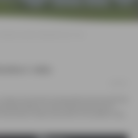
Hokejistes pasaules čempionātā izcīna 3. vietu
zcīna 3. vietu
19/04/2017
 es ieguvu ļoti pozitīvas emocijas šajā turnīrā. Komanda bija
čempionāta hokejā, kas notika Polijas pilsētā Katovicē,
Anna Kubliņa. Latvijas izlase piecās turnīra spēlēs izcīnīja