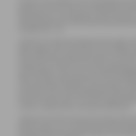
Latvietes turnīru iesāka ar uzvaru pār Itāliju (4:1), tad
panākums pret Ķīnas izlasi (3:2), trešajā spēlē sīvā cī
Kazahstānai (1:2), ceturtajā spēlē uzvarēta Polija (5:4)
izšķirošajā spēlē mūsu komanda piedzīvoja pamatīgu s
Slovākijas izlasi – 0:8.
Jāatzīmē, ka Latvijas izlases galvenā trenere šajā turnī
agrāk Jelgavas Ledus sporta skolā (JLSS) strādājusī sp
Lolita Andriševska (viņa ilgus gadus bijusi arī Latvijas 
hokeja izlases vārtsardze), kura uzskata, ka kopumā t
aizvadīts godam. «Mums pirmo reizi nepalīdzēja ilggad
līdere Iveta Koka, tāpat savainojumus pirms čempionā
virkne pieredzējušu spēlētāju. Tas deva iespēju vair
sportistēm, kuras turnīrā nospēlēja godam. Īpašs prie
vārtsardzi Kristiānu Apsīti, kura mums vairākās spēlēs
uzvarēt,» norāda trenere, kura šobrīd strādā Šveicē.
Jāpiezīmē, ka šobrīd Latvijas sieviešu hokeja izlasē no
paaudžu maiņa, ar visu to Latvijas izlase kopā ar Kaza
izlasi bija pārliecinoši vecākās komandas turnīrā (vidēj