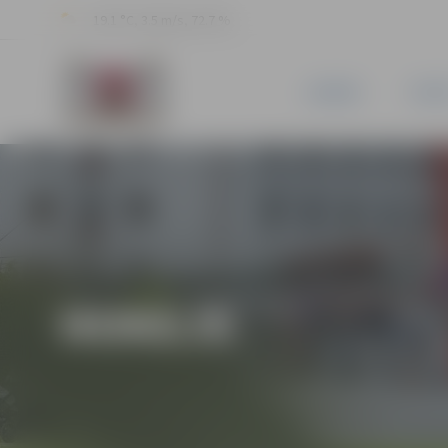
19.1 °C, 3.5 m/s, 72.7 %
JAUNUMI
PILSĒ
HOKEJS