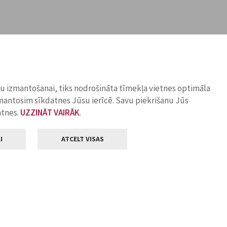
ņu izmantošanai, tiks nodrošināta tīmekļa vietnes optimāla
zmantosim sīkdatnes Jūsu ierīcē. Savu piekrišanu Jūs
atnes.
UZZINĀT VAIRĀK
.
I
ATCELT VISAS
Klientu apkalpošana