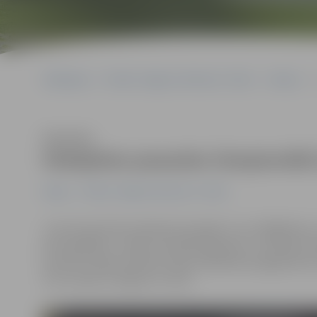
Sākumlapa
Portāla “Jelgavas Vēstnesis” arhīvs
Hokejs
Klausīties
Hokejistes pasaules čempionātā i
Hokejs
Portāla “Jelgavas Vēstnesis” arhīvs
«Lai arī sportiski neizdevās sasniegt to, ko vēlējāmies,
ļoti saliedēta,» tā pēc aizvadītā pasaules 1. divīzijas 
atzīmē Latvijas sieviešu izlases dalībniece jelgavniece 
trīs uzvaras un ieguva 3. vietu.