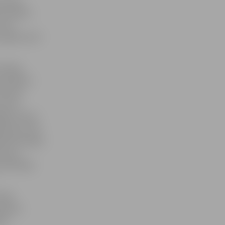
 sekoja
ņā zaudēts
, bet
agrāvi pret
rā bija
eciāliste
sieviešu
urnīrs
ēja izlases
ta guva vēl
ākām jaunajām
ks par
 palīdzēja
tiek
hstānas
ais