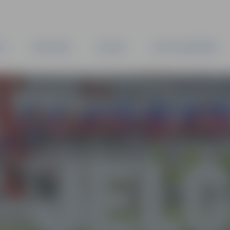
TA
PAŠVALDĪBA
IESTĀDES
KAPITĀLSABIEDRĪBAS