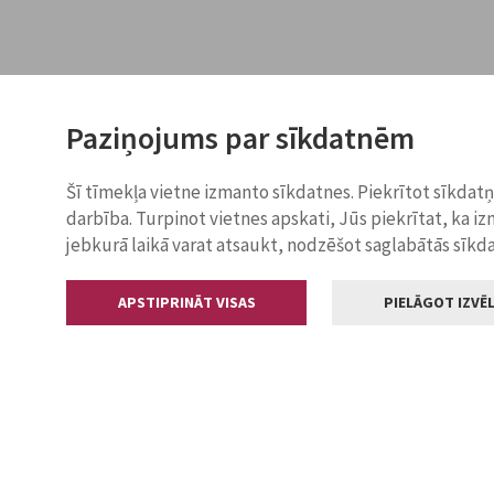
Paziņojums par sīkdatnēm
Šī tīmekļa vietne izmanto sīkdatnes. Piekrītot sīkdat
darbība. Turpinot vietnes apskati, Jūs piekrītat, ka i
jebkurā laikā varat atsaukt, nodzēšot saglabātās sīkd
APSTIPRINĀT VISAS
PIELĀGOT IZVĒL
Kontakti