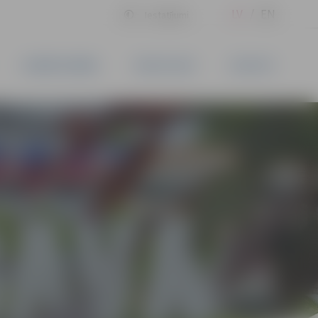
LV
EN
Iestatījumi
UZŅĒMĒJDARBĪBA
PAKALPOJUMI
KONTAKTI