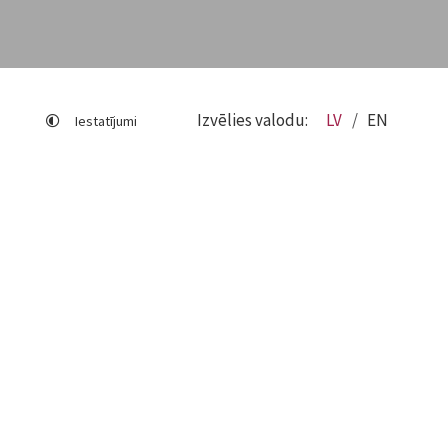
Izvēlies valodu:
LV
EN
Iestatījumi
Lapas karte