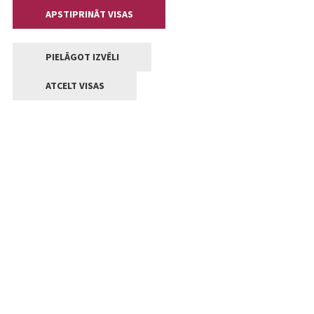
APSTIPRINĀT VISAS
PIELĀGOT IZVĒLI
ATCELT VISAS
Kontakti
Jelgavas valstpilsētas pašvaldība
Lielā iela 11, Jelgava, LV-3001
+371 63005522
pasts@jelgava.lv