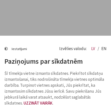
Izvēlies valodu:
LV
EN
Iestatījumi
Paziņojums par sīkdatnēm
Šī tīmekļa vietne izmanto sīkdatnes. Piekrītot sīkdatņu
izmantošanai, tiks nodrošināta tīmekļa vietnes optimāla
darbība. Turpinot vietnes apskati, Jūs piekrītat, ka
izmantosim sīkdatnes Jūsu ierīcē. Savu piekrišanu Jūs
jebkurā laikā varat atsaukt, nodzēšot saglabātās
sīkdatnes.
UZZINĀT VAIRĀK
.