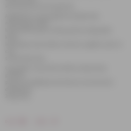
ielas namā, bet vēl citas ģimenes.
Atgādināsim, ka ugunsgrēkā cietušajiem bija
nepieciešamas tādas
lietas kā bērnu gulta, zīdaiņu gultiņa, skapji, galdi,
krēsli,
ledusskapji, veļas mašīnas, televizori, apģērbs, apavi un
citas
saimniecības lietas.
Ugunsgrēks J.Asara ielā 3 izcēlās 12. jūnija rītā ap
pulksten
pieciem rītā. Mājā bija 14 dzīvokļi, kuros dzīvesvietu
deklarējušas
39 personas.
Drukāt
Dalīties