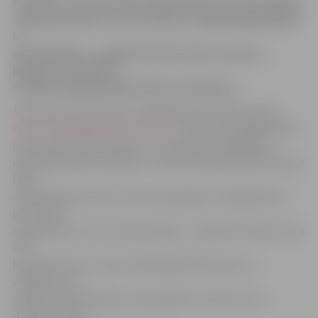
Praktiski visas to iedzīvotāju vēlmes, kas dzīvoja ēkā
Jāņa Asara ielā 3 un savu iedzīvi zaudēja ugunsgrēkā,
ir
apmierinātas – pagaidu dzīvesvietas atrastas,
pabalsti izmaksāti,
sadzīvei nepieciešamās lietas saziedotas.
Sociālo lietu pārvaldes vadītāja Rita Stūrāne portālu
http://www.jelgavasvestnesis.lv/
informē, ka jelgavnieku
atsaucība bijusi ļoti liela un viņi labprāt palīdzējuši
ugunsnelaimē cietušajiem. «Mums tika sanests ļoti daudz
lietu –
vairāk nekā nelaimē cietušie bija lūguši. Vienīgā vēlme,
kas netika
apmierināta, ir jauns ledusskapis,» norāda R.Stūrāne. Viņa
teic,
ka, pateicoties, mantu dāvinātāju dāsnumam un
atbalstam, ar
sadzīvei nepieciešamo nodrošināti ne tikai tie, kas
dzīvoja J.Asara