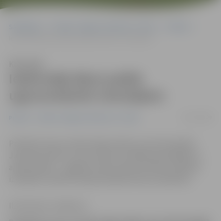
Sākumlapa
Portāla “Jelgavas Vēstnesis” arhīvs
Pilsētā
Iedzīvotāji dāsni palīdz ugunsnelaimē cietušajiem
Klausīties
Iedzīvotāji dāsni palīdz
ugunsnelaimē cietušajiem
01/07/2009
Pilsētā
Portāla “Jelgavas Vēstnesis” arhīvs
Praktiski visas to iedzīvotāju vēlmes, kas dzīvoja ēkā
Jāņa Asara ielā 3 un savu iedzīvi zaudēja ugunsgrēkā, ir
apmierinātas – pagaidu dzīvesvietas atrastas, pabalsti
izmaksāti, sadzīvei nepieciešamās lietas saziedotas.
Ilze Knusle-Jankevica