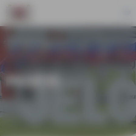
PILSĒTĀ