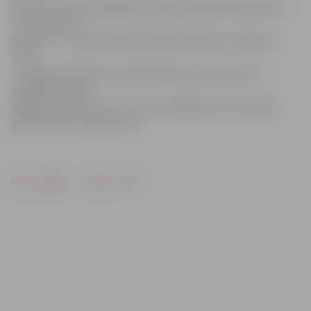
konstatēts, ka gar gājēju ietvi augošos košuma krūmus
nepieciešams
apgriezt.» To aģentūra plānoja izdarīt līdz 21. jūlijam,
taču
«Jelgavas Vēstnesis» pārliecinājās, ka košumkrūmi
apgriezti krietni
agrāk nekā solīts un nu vairs nav šķēršļu, kas traucētu
pārvietoties pa Raiņa ielu.
Drukāt
Dalīties