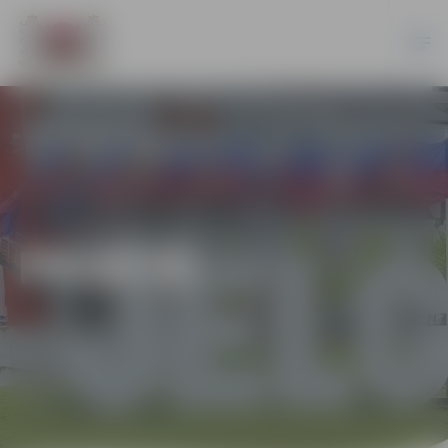
PILSĒTĀ