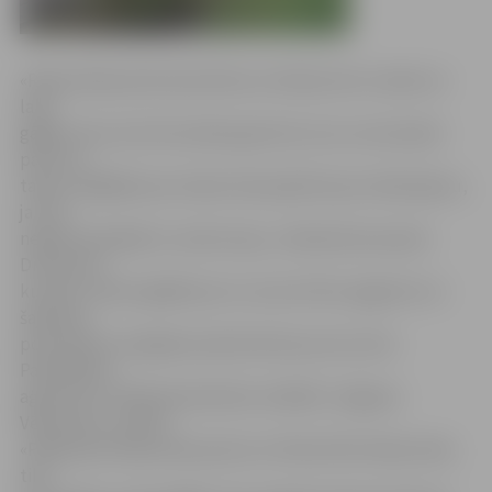
«Raiņa ielā posmā starp Pasta un Katoļu ielu ir plata un
laba
gājēju ietve, bet tās malā aug krūmi, kuru zari aizsedz
pat pusi
takas, tādējādi puse takas tiek padarīta par nelietojamu,
ja vien
negrib saskrāpēt ar zariem seju,» laikrakstam pauda
Drozdovas
kundze, lūdzot gādāt par to, lai zari tiktu apgriezti un
šajā ielas
posmā būtu iespējams pārvietoties pa visu ietvi.
Pašvaldības
aģentūras «Pilsētsaimniecība» atbildē «Jelgavas
Vēstnesim» minēts:
«Pārbaudot Raiņa ielas posmu no Pasta līdz Katoļu ielai,
tika