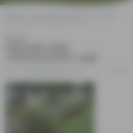
Sākumlapa
Portāla “Jelgavas Vēstnesis” arhīvs
Pilsētā
Iedzīvotāji norāda, «Pilsētsaimniecība» reaģē
Klausīties
Iedzīvotāji norāda,
«Pilsētsaimniecība» reaģē
19/07/2008
Pilsētā
Portāla “Jelgavas Vēstnesis” arhīvs