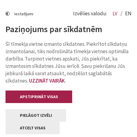
Izvēlies valodu:
LV
EN
Iestatījumi
Paziņojums par sīkdatnēm
Šī tīmekļa vietne izmanto sīkdatnes. Piekrītot sīkdatņu
izmantošanai, tiks nodrošināta tīmekļa vietnes optimāla
darbība. Turpinot vietnes apskati, Jūs piekrītat, ka
izmantosim sīkdatnes Jūsu ierīcē. Savu piekrišanu Jūs
jebkurā laikā varat atsaukt, nodzēšot saglabātās
sīkdatnes.
UZZINĀT VAIRĀK
.
APSTIPRINĀT VISAS
PIELĀGOT IZVĒLI
ATCELT VISAS