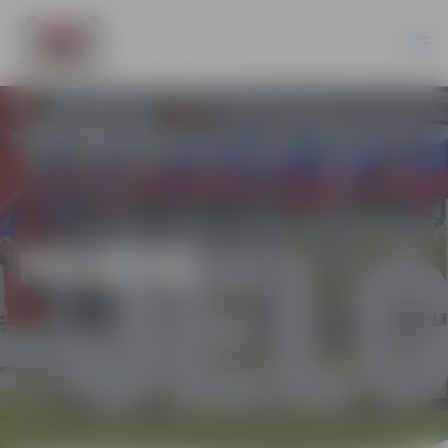
PILSĒTĀ