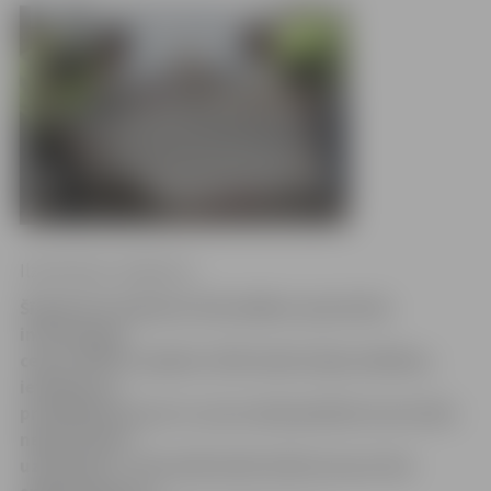
Ilze Knusle-Jankevica
Šī gada trīs mēnešos Pašvaldības operatīvās
informācijas
centrs (POIC) saņēmis 1355 iedzīvotāju sūdzības,
ieteikumus,
priekšlikumus par to, kas notiek pilsētā un kur būtu
nepieciešami
uzlabojumi. «Visvairāk iedzīvotāji ziņo par ielu