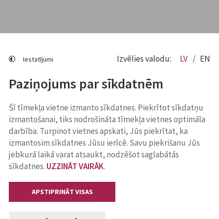
Izvēlies valodu:
LV
EN
Iestatījumi
Paziņojums par sīkdatnēm
Šī tīmekļa vietne izmanto sīkdatnes. Piekrītot sīkdatņu
izmantošanai, tiks nodrošināta tīmekļa vietnes optimāla
darbība. Turpinot vietnes apskati, Jūs piekrītat, ka
izmantosim sīkdatnes Jūsu ierīcē. Savu piekrišanu Jūs
jebkurā laikā varat atsaukt, nodzēšot saglabātās
sīkdatnes.
UZZINĀT VAIRĀK
.
APSTIPRINĀT VISAS