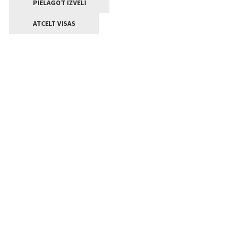
PIELĀGOT IZVĒLI
ATCELT VISAS
Kontakti
Jelgavas valstpilsētas pašvaldība
Lielā iela 11, Jelgava, LV-3001
+371 63005522
pasts@jelgava.lv
Klientu apkalpošana