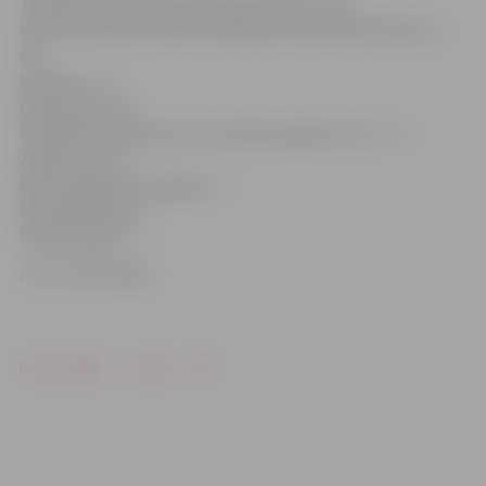
Transporta būves (ziemā: ielas, ietves) – 96
Ielas un ietves (ar ielas uzkopšanu saistītie pieteikumi,
arī
bedres) – 92
Ceļa zīmes – 82
Hidrotehniskās būves (caurtekas, grāvji, tilti) – 50
Zaļā zona – 27
Koku stādījumu kopšana – 7
Ielu plāksnītes – 7
Pieturvietas – 6
Foto: Ivars Veiliņš
Drukāt
Dalīties