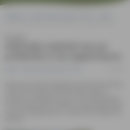
Sākumlapa
Portāla “Jelgavas Vēstnesis” arhīvs
Pilsētā
Iedzīvotāji visaktīvāk ziņo par problēmām ar ielu apgaismojumu
Klausīties
Iedzīvotāji visaktīvāk ziņo par
problēmām ar ielu apgaismojumu
25/03/2013
Pilsētā
Portāla “Jelgavas Vēstnesis” arhīvs
Šī gada trīs mēnešos Pašvaldības operatīvās informācijas
centrs (POIC) saņēmis 1355 iedzīvotāju sūdzības,
ieteikumus, priekšlikumus par to, kas notiek pilsētā un
kur būtu nepieciešami uzlabojumi. «Visvairāk iedzīvotāji
ziņo par ielu apgaismojumu,» norāda POIC vadītājs Gints
Reinsons.