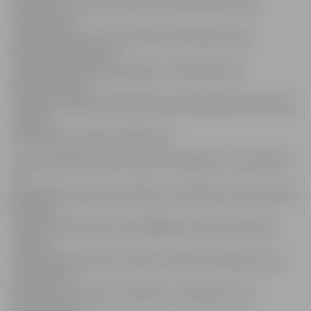
suņi, gan no meža pilsētā ienākušie dzīvnieki, gan
ziņojumi par
novārdzinātiem un pamestiem dzīvniekiem, gan
Pašvaldības policijas
noķertie dzīvnieki, gan kaķi, kas tiek baroti pie
daudzdzīvokļu
mājām vai sabiedriskām ēkām, gan bojā gājušie dzīvnieki,
tostarp,
nobrauktie,» skaidro G.Reinsons.
Trešais lielākais bloks varētu būt dažādi ar ceļu satiksmi
un
pārvietošanos saistīti jautājumi. Piemēram, par luksoforu
darbību
saņemti 99 ziņojumi, par dažādām transporta būvēm,
tostarp
nenotīrītām ietvēm un ielām, saņemti 96 ziņojumi, par
ceļa zīmēm –
82, par ielu stāvokli un bedrēm – 86 ziņojumi, par
pieturvietām –