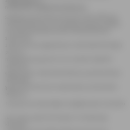
apgaismojumu,»
norāda POIC vadītājs Gints Reinsons.
Šogad gan pa bezmaksas informatīvo tālruni 8787, gan
interaktīvajā kartē un tās mobilajā versijā, gan vienkārši
informējot pašvaldības iestādi «Pilsētsaimniecība»
saņemti 138
ziņojumi par ielu apgaismojumu. Iedzīvotāji informē gan
par to, ja
nedeg laternas, gan par to, kur, viņuprāt, vajadzētu
ierīkot ielu
apgaismojumu. Tāpat iedzīvotāji ziņo, ja pamana dienas
laikā degam
gaismas, bet nereti tas ir nepieciešams, lai konstatētu
bojājumus.
Tematiski otrs iedzīvotājiem svarīgākais bloks ir dzīvnieki
–
par šo tēmu saņemti 133 ziņojumi. «Te ietilpst gan
klaiņojošie