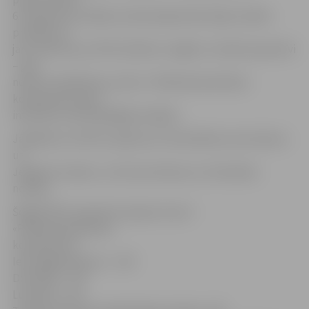
6. G.Reinsons norāda, ka liela daļa iedzīvotāju minēto
problēmu ir
jau novērstas, jo POIC būtība ir reaģēt uz lietām operatīvi
– gan
novērst nebūšanas, ja tās ir «Pilsētsaimniecības»
kompetencē, gan
informēt citas atbildīgās iestādes.
Jāpiebilst, ka POIC saņēmis arī 19 sūdzības, kas attiecas
uz
Jelgavas novadu, un 10, kas attiecas uz Ozolnieku
novadu.
Šogad POIC saņemtie ziņojumi, kas ir
«Pilsētsaimniecības»
kompetencē:
Ielu apgaismojums – 138
Dzīvnieki – 133
Luksofori – 99