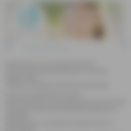
Šogad konkurss norit trīs kārtās. Vērtēšana
tiks veikta piecās pašvaldību grupās – Kurzemes,
Latgales, Rīgas,
Vidzemes un Zemgales plānošanas reģiona grupā.
Konkursa pirmajā kārtā tiks izvērtēti
administratīvie dati un dzimstības dati, kā arī ņemts vērā
iedzīvotāju vērtējums jeb individuālais balsojums par
pašvaldību
pakalpojumiem un pašvaldību līdzdalību konkursa
informatīvajā