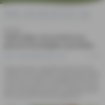
Sākumlapa
Portāla “Jelgavas Vēstnesis” arhīvs
Latvijā
Iedzīvotājus aicina balsot par ģimenei draudzīgāko pašvaldību
Klausīties
Iedzīvotājus aicina balsot par
ģimenei draudzīgāko pašvaldību
10/10/2019
Latvijā
Portāla “Jelgavas Vēstnesis” arhīvs
Vides aizsardzības un reģionālās attīstības ministrijas
(VARAM) un Valsts reģionālās attīstības aģentūras (VRAA)
rīkotā konkursā «Ģimenei draudzīgākā pašvaldība 2019»
ikviens aicināts nobalsot un izteikt viedokli par, viņaprāt,
ģimenei draudzīgāko pašvaldību Latvijā. Balsošana norit
līdz 4. novembrim vietnē www.vietagimenei.lv.