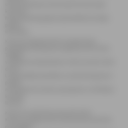
izskatīti balsošanas vietnē ierakstītie iedzīvotāju
komentāri.
Nepieciešamības gadījumā pašvaldībām tiks lūgta
papildu
informācija.
Konkursa trešajai kārtai tiks nominētas divas
pašvaldības katrā grupā ar augstāko punktu skaitu.
Tādējādi
vērtēšanas komisija klātienes vizītēs novembrī vērtēs
desmit
Latvijas labākās pašvaldības. Laureāti katrā grupā un
papildu
nominācijās tiks noteikti, pamatojoties uz Vērtēšanas
komisijas
lēmumu.
Konkursa rezultāti tiks paziņoti decembrī.
Konkursa noslēgumā tiks noteiktas piecas ģimenēm
draudzīgākās