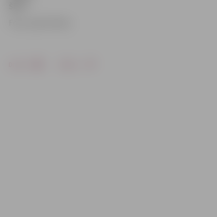
ŠEIT!
Foto: publicitātes
Drukāt
Dalīties