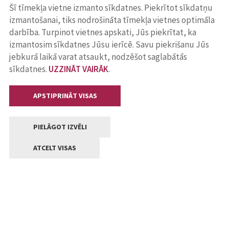
Šī tīmekļa vietne izmanto sīkdatnes. Piekrītot sīkdatņu
izmantošanai, tiks nodrošināta tīmekļa vietnes optimāla
darbība. Turpinot vietnes apskati, Jūs piekrītat, ka
izmantosim sīkdatnes Jūsu ierīcē. Savu piekrišanu Jūs
jebkurā laikā varat atsaukt, nodzēšot saglabātās
sīkdatnes.
UZZINĀT VAIRĀK
.
APSTIPRINĀT VISAS
PIELĀGOT IZVĒLI
ATCELT VISAS