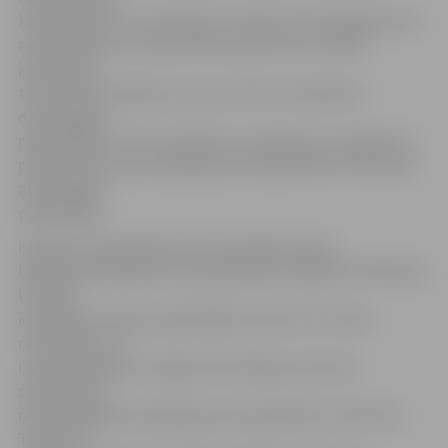
kampaņā. Līdz 4. novembrim vietnē www.vietagimenei.lv,
autorizējoties ar sociālo tīklu profilu vai e–pastu,
iedzīvotāji
tiek aicināti nobalsot par vienu līdz trim ģimenei
draudzīgām
pašvaldībām, kā arī novērtēt un sniegt savu viedokli vai
priekšlikumus par pakalpojumiem ģimenēm ar bērniem
attiecīgajās
pašvaldībās.
Konkursa otrajai kārtai tiks nominētas piecas
labākās pašvaldības katrā plānošanas reģionā. Vērtēšanas
komisija
iepazīsies ar katras pašvaldības konkursa 1. kārtas
rezultātiem un
izvērtēs papildus sniegto informāciju par katras
pašvaldības
nodrošinātajiem pakalpojumiem ģimenēm ar bērniem.
Tāpat tiks