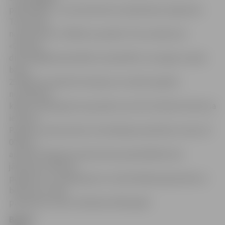
pašvaldības – pa vienai katrā no plānošanas reģioniem.
Tās saņems
naudas balvu 15 000 eiro apmērā. Tiks noteikta arī
«Ģimenei
draudzīgākā pašvaldība Latvijā 2019», kas iegūs naudas
balvu
25 000 eiro apmērā. Komisija var noteikt papildu
nominācijas
kādā no pakalpojumu grupām, kas tiks vērtētas konkursa
ietvaros.
Papildu naudas balvas nominācijās paredzētas vismaz 15
000 eiro
apmērā. Piešķirtā naudas balva pašvaldībām būs
jāizmanto atbalsta
pasākumu un pakalpojumu nodrošināšanai ģimenēm ar
bērniem vai tām
piemērotas vides veidošanai 2020. gadā.
BALSO