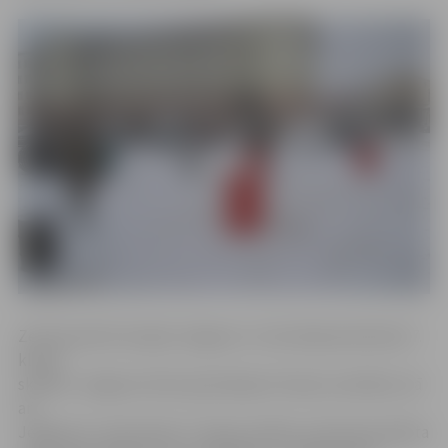
Zemessardzē viesojās Jelgavas 2. internātpamatskolas 7.
klases
skolēni, Jelgavas Valsts ģimnāzijas 8. klases audzēkņi, kā
arī
Jelgavas 5. vidusskolas 7. klases skolēni, informē projekta