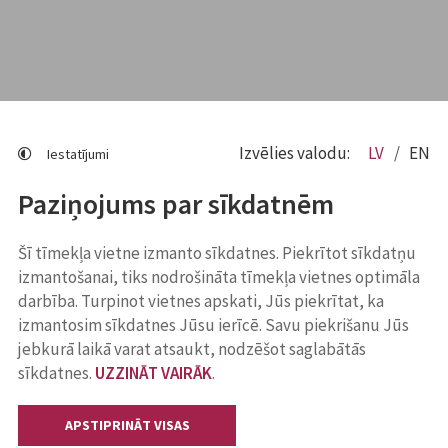
Izvēlies valodu:
LV
EN
Iestatījumi
Paziņojums par sīkdatnēm
Šī tīmekļa vietne izmanto sīkdatnes. Piekrītot sīkdatņu
izmantošanai, tiks nodrošināta tīmekļa vietnes optimāla
darbība. Turpinot vietnes apskati, Jūs piekrītat, ka
izmantosim sīkdatnes Jūsu ierīcē. Savu piekrišanu Jūs
jebkurā laikā varat atsaukt, nodzēšot saglabātās
sīkdatnes.
UZZINĀT VAIRĀK
.
APSTIPRINĀT VISAS