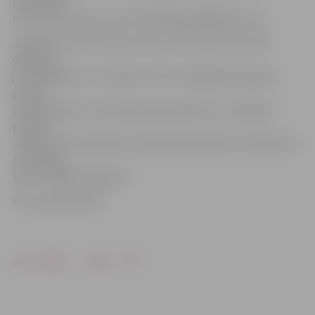
pieteikties,
rakstot pa e-pastu nacionaliedargumi@gmail.com.
Jāpiebilst, ka skolu jaunatnes iniciatīva «Nacionālo
dārgumu
jaunatklāšana», kas tapusi valsts simtgadei par godu,
paredz
aicināt klases, interešu grupas, ģimenes no Jelgavas
pilsētas,
Jelgavas un Ozolnieku novadiem apmeklēt un iepazīt 20
nacionālos,
kā arī vietējos objektus.
Foto: publicitātes
Drukāt
Dalīties