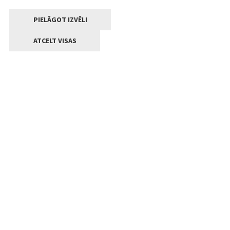
PIELĀGOT IZVĒLI
ATCELT VISAS
Kontakti
Jelgavas valstpilsētas pašvaldība
Lielā iela 11, Jelgava, LV-3001
+371 63005522
pasts@jelgava.lv