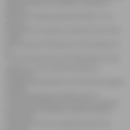
«Nacionālo dārgumu jaunatklāšana» vadītāja Elīna
Miķelsone.
Audzēkņi aizrautīgi iesaistījušies aktivitātēs, un tas
apliecina,
ka programma ir dinamiska un interesanta. Viņi atzinuši,
ka īpaši
interesanta bijusi militārā stafete un informācija par to,
kā
notiek izdzīvošana mežā, kā arī iespēja aplūkot ieročus.
Jāpiebilst, ka, ņemot vērā lielo pieprasījumu,
Zemessardze
izstrādājusi aktivitāšu plānu, kas interesentiem pieejams
mājaslapā
www.nacionaliedargumi.lv sadaļā «Jaunumi» –
tur norādīti konkrēti datumi un laiki, kuros interesenti
aicināti pieteikt apmeklējumu. Nākamais pasākums
Zemessardzē
norisināsies jau 9. martā, un jelgavnieki aicināti tam