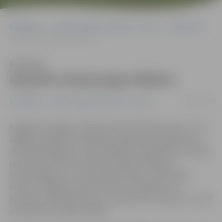
Sākumlapa
Portāla “Jelgavas Vēstnesis” arhīvs
Jauniešiem
Iepazīst zemessargu ikdienu
Klausīties
Iepazīst zemessargu ikdienu
15/02/2018
Jauniešiem
Portāla “Jelgavas Vēstnesis” arhīvs
Pagājušās nedēļas izskaņā vairāk nekā 70 jauniešu no trīs
Jelgavas izglītības iestādēm, piedaloties programmas
«Nacionālo dārgumu jaunatklāšana» pasākumā, ciemojās
pie Zemessardzes 52. kaujas atbalsta bataljona
zemessargiem, kur tika iepazīstināti ar zemessargu
ikdienu, dažādām sakaru ierīcēm, ekipējumu un
ieročiem, aplūkoja kaujas un medicīnas transportu, kā arī
piedalījās simulācijas spēlēs.