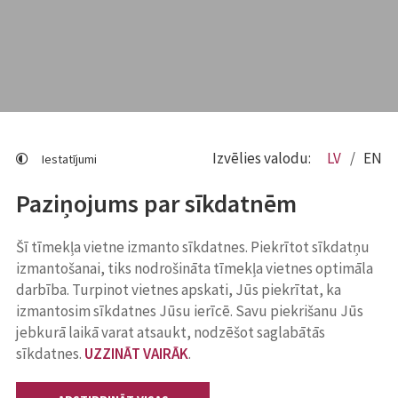
Izvēlies valodu:
LV
EN
Iestatījumi
Paziņojums par sīkdatnēm
Šī tīmekļa vietne izmanto sīkdatnes. Piekrītot sīkdatņu
izmantošanai, tiks nodrošināta tīmekļa vietnes optimāla
darbība. Turpinot vietnes apskati, Jūs piekrītat, ka
izmantosim sīkdatnes Jūsu ierīcē. Savu piekrišanu Jūs
jebkurā laikā varat atsaukt, nodzēšot saglabātās
sīkdatnes.
UZZINĀT VAIRĀK
.