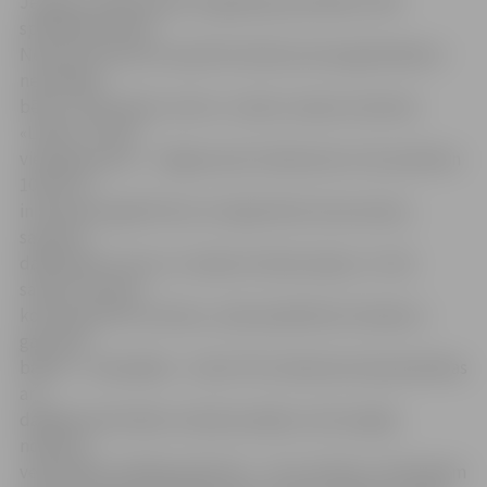
Jelgavas Sabiedrības integrācijas pārvaldes (SIP)
speciāliste Žanna
Novaša informē, ka septītā velobrauciena galamērķis ir
nemainīgs –
bērnu un jauniešu centra «Junda» vasaras nometne
«Lediņi». Starta
vieta gan jauna – Jelgavas pils stāvlaukums. No pulksten
10 līdz 12
interesenti gaidīti šeit, lai reģistrētos braucienam,
saņemot
dalībnieka numuru un īpašu atzīmju lapiņu. Uz tās
savācot astoņas
kontrolpunktu atzīmes, varēs piedalīties loterijā un
galvenās
balvas – velosipēda – izlozē. Pils stāvlaukumā paredzētas
arī
dažādas aktivitātes riteņbraucējiem, būs iespēja
nokārtot
velosipēda vadītāja apliecību – lai to izdarītu, līdzi jāņem