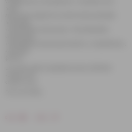
vērtīgas balvas, tostarp galvenā – velosipēds, kā arī
notiks
apbalvošana. Šogad tiks sumināti velobraucēji šādās
nominācijās:
«Visekipētākais velobraucējs», «Pieredzējušākais
velobraucējs»,
«Saliedētākais velobraucēju kolektīvs», «Kuplākā klase»,
«Vienotākā
ģimene».
Lai uzkrātu spēkus atpakaļbraucienam, dalībnieki
«Lediņos» tiks
cienāti ar zupu.
Foto: Ivars Veiliņš
Drukāt
Dalīties