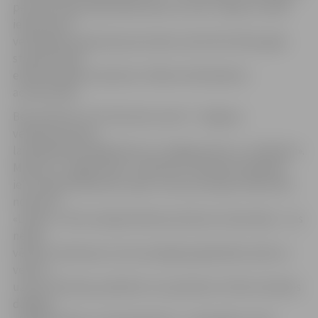
personu aplecinošs dokuments un foto. Tāpat te varēs
iepazīties ar
velosipēdu pasaules jaunumiem, kā arī būt 2012. gada
starptautiskā
elektromobiļu maratona «Tallina–Montekarlo»
aculiecinieki.
Bet pulksten 12.12 tiks dots starts 7. Jelgavas
velobraucienam,
lai dalībnieki kopīgi dotos no Jelgavas pils uz «Lediņiem».
Maršruts: Jelgavas pils–Lielā iela–Pulkveža O.Kalpaka
iela–Rūpniecības iela–aplis–Lietuvas šoseja–Miera iela–
nometne
«Lediņi». «Ātrums šajā velobraucienā nav noteicošais – tas
netiks
vērtēts. Galvenais, lai visi sasniegtu galamērķi sveiki un
veseli,»
uzsver Ž.Novaša, piebilstot, ka pulksten 14 tiks izlozētas
dažādas