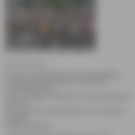
Ritma Gaidamoviča
Sestdien, 2. jūnijā, jelgavnieki aicināti piedalīties
tradicionālajā velobraucienā, lai visi kopā ar
velosipēdiem mērotu
ceļu uz «Lediņiem». Atšķirībā no citiem gadiem šogad
starts tiks
dots Jelgavas pils stāvlaukumā, kur jau no pulksten
10 notiks
dažādas aktivitātes.