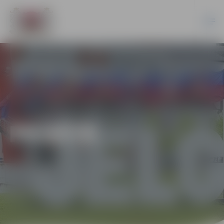
PILSĒTĀ