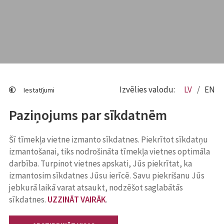
Izvēlies valodu:
LV
EN
Iestatījumi
Paziņojums par sīkdatnēm
Šī tīmekļa vietne izmanto sīkdatnes. Piekrītot sīkdatņu
izmantošanai, tiks nodrošināta tīmekļa vietnes optimāla
darbība. Turpinot vietnes apskati, Jūs piekrītat, ka
izmantosim sīkdatnes Jūsu ierīcē. Savu piekrišanu Jūs
jebkurā laikā varat atsaukt, nodzēšot saglabātās
sīkdatnes.
UZZINĀT VAIRĀK
.