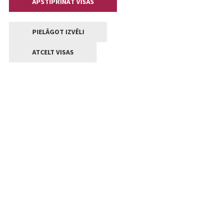
APSTIPRINĀT VISAS
PIELĀGOT IZVĒLI
ATCELT VISAS
Kontakti
Jelgavas valstpilsētas pašvaldība
Lielā iela 11, Jelgava, LV-3001
+371 63005522
pasts@jelgava.lv