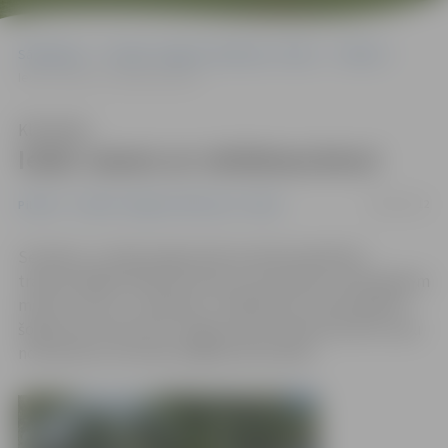
Sākumlapa
Portāla “Jelgavas Vēstnesis” arhīvs
Pilsētā
Iesāc vasaru ar velobraucienu!
Klausīties
Iesāc vasaru ar velobraucienu!
28/05/2012
Pilsētā
Portāla “Jelgavas Vēstnesis” arhīvs
Sestdien, 2. jūnijā, jelgavnieki aicināti piedalīties
tradicionālajā velobraucienā, lai visi kopā ar velosipēdiem
mērotu ceļu uz «Lediņiem». Atšķirībā no citiem gadiem
šogad starts tiks dots Jelgavas pils stāvlaukumā, kur jau
no pulksten 10 notiks dažādas aktivitātes.