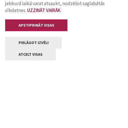
jebkurā laikā varat atsaukt, nodzēšot saglabātās
sīkdatnes.
UZZINĀT VAIRĀK
.
APSTIPRINĀT VISAS
PIELĀGOT IZVĒLI
ATCELT VISAS
Kontakti
Jelgavas valstpilsētas pašvaldība