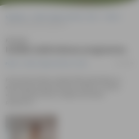
Sākumlapa
Portāla “Jelgavas Vēstnesis” arhīvs
Pilsētā
Ieslēdz izdzīvošanas programmu
Klausīties
Ieslēdz izdzīvošanas programmu
23/01/2009
Pilsētā
Portāla “Jelgavas Vēstnesis” arhīvs
Pievienotās vērtības nodokļa (PVN) palielināšana un
ekonomiskā situācija valstī divu frizētavu un salona
«Dīva» īpašniecei likusi «ieslēgt izdzīvošanas
programmu».