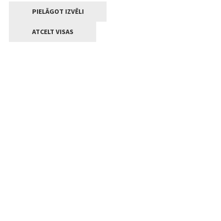
PIELĀGOT IZVĒLI
ATCELT VISAS
Kontakti
Jelgavas valstpilsētas pašvaldība
Lielā iela 11, Jelgava, LV-3001
+371 63005522
pasts@jelgava.lv
Klientu apkalpošana