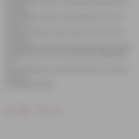
Vasarā klientu netrūks, bet nākamajā ziemā gan varētu
būt smagi.
Lai gan cilvēki vispār bez skaistumkopšanas, protams,
neiztiks. Tā,
manuprāt, ir nākamā nepieciešamā lieta aiz maizes un
medicīnas,»
cerīgi piebilst R.Līckalniņa. Viņasprāt, sliktākais, kas šajā
situācijā var notikt, ir tas, ka frizieri sāks strādāt mājās.
Tad
valsts zaudēs daļu no nodokļu ienākumiem, bet cilvēki
paliks bez
sociālajām garantijām.
Drukāt
Dalīties