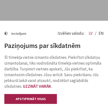
Izvēlies valodu:
LV
EN
Iestatījumi
Paziņojums par sīkdatnēm
Šī tīmekļa vietne izmanto sīkdatnes. Piekrītot sīkdatņu
izmantošanai, tiks nodrošināta tīmekļa vietnes optimāla
darbība. Turpinot vietnes apskati, Jūs piekrītat, ka
izmantosim sīkdatnes Jūsu ierīcē. Savu piekrišanu Jūs
jebkurā laikā varat atsaukt, nodzēšot saglabātās
sīkdatnes.
UZZINĀT VAIRĀK
.
APSTIPRINĀT VISAS