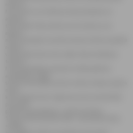
retāk. Arī
frizieri izjūt to, ka cilvēki par skaistumkopšanu var
atļauties
tērēt mazāk. Vīriešu zālē tas nav tik izteikti, jo viņi
apgriezt
matus nāk regulāri. Savukārt sievietes frizētavu apmeklē
retāk un
vairāk izvēlas krāsot matus mājās. Tāpat iezīmējusies
tendence
friziera apmeklējumu apvienot ar kāda pasākuma
apmeklēšanu. «Agrāk
sievietes nāca biežāk, pat katru mēnesi, krāsoja un grieza
matus,
kā arī veidoja frizūras. Tagad viņas matus saved kārtībā
pirms kāda
pasākuma apmeklēšanas,» stāsta R.Līckalniņa.
Taupa ne tikai vidusmēra cilvēki – ekonomisko režīmu
«ieslēdz»
arī turīgākie: novērots, ka sievietes, kuras ieņem