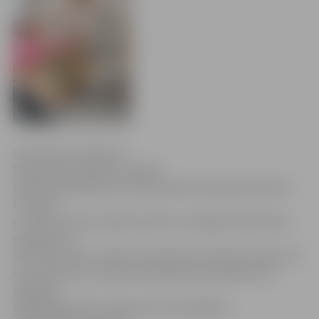
Ilze Knusle-Jankevica
Pievienotās vērtības nodokļa
(PVN) palielināšana un ekonomiskā situācija valstī divu
frizētavu
un salona «Dīva» īpašniecei likusi «ieslēgt izdzīvošanas
programmu».
SIA «Dīva Lukss» valdes locekle Rita Līckalniņa stāsta, ka
ekonomisko krīzi izjūt ļoti spēcīgi, bet padoties vēl
negrasās.
Palielinājies PVN, maksa par komunālajiem