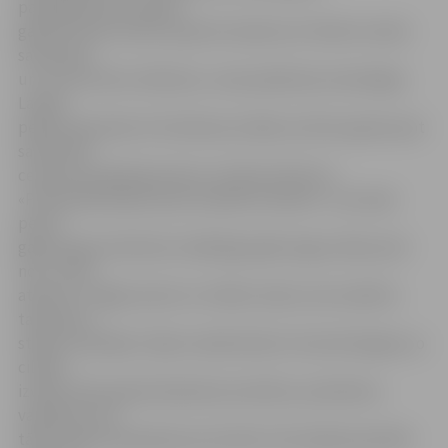
pakalpojumiem augusi
gandrīz divas reizes, paņemti aizdevumi. Klientu skaits
samazinās
un, lai noturētu atlikušos, cenas palikušas nemainīgas.
Lai gan
peļņa samazinās, R.Līckalniņa norāda, ka būtu gatava pat
samazināt
cenas par pakalpojumiem, lai tikai izdzīvotu.
«Pirmie pārmaiņas izjuta manikīra meistari – jau kopš
pērnā
gada augusta klientes mākslīgos gēla nagus sāka ņemt
nost, nevis
atjaunot. Tagad audzis to cilvēku skaits, kas manikīru
taisa paši,»
stāsta uzņēmēja. Tāpat mazāk darba ir kosmetologam, jo
cilvēki
izvēlas tikai nepieciešamās procedūras, piemēram,
vaksāciju, bet
tādu skaistumkopšanas procedūru kā masāža apmeklē