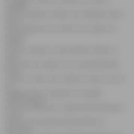
atbildīgus
amatus un agrāk pat vairākas reizes nedēļā pirms darbs
devās uz
salonu mazgāt matus un veidot frizūru, tagad no tā
pamazām
atsakās.
Lai kaut cik ietaupītu, ziemas mēnešos frizētavas un
salons
darbu sāk stundu vēlāk, ja vien nav pierakstījies kāds
klients.
Frizētavu un salona «Dīva» īpašniece uzskata, ka vēl nav
pats
smagākais brīdis, un prognozē, ka vissmagāk
skaistumkopšanas
saloniem būs nākamziem. «Tagad cilvēki tikai sāk aprast
ar jauno
situāciju un vēl nav gatavi pilnībā atteikties no
ieradumiem.