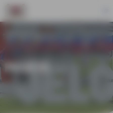
PILSĒTĀ