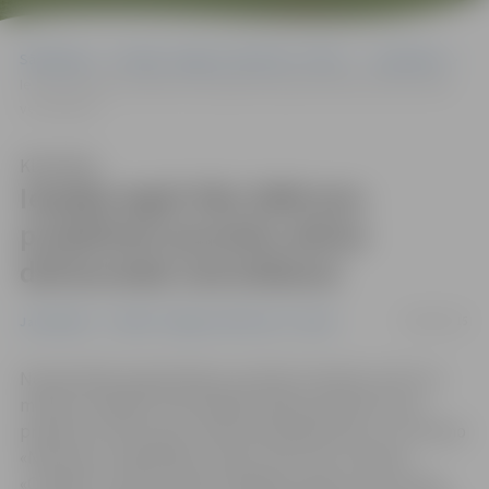
Sākumlapa
Portāla “Jelgavas Vēstnesis” arhīvs
Jauniešiem
Iespēja iegūt līdz 2000 eiro projektiem jauniešu aktīva dzīvesveida
veicināšanai
Klausīties
Iespēja iegūt līdz 2000 eiro
projektiem jauniešu aktīva
dzīvesveida veicināšanai
08/04/2015
Jauniešiem
Portāla “Jelgavas Vēstnesis” arhīvs
Nevalstiskās organizācijas, jauniešu interešu centri un
mācību iestādes visā Latvijā aicinātas pieteikt savus
projektus konkursam «Diena kā piedzīvojums», ko īsteno
«Narvesen» sadarbībā ar radio «Star FM» un banku
«Citadele». Konkursā pieci labākie projekti, kas veicina