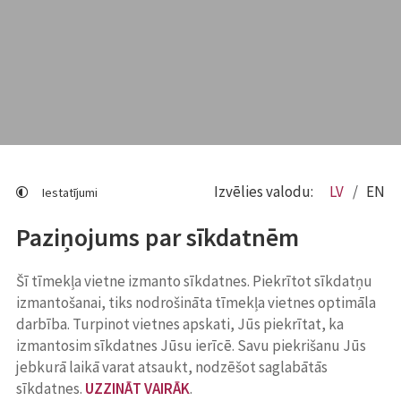
Izvēlies valodu:
LV
EN
Iestatījumi
Paziņojums par sīkdatnēm
Šī tīmekļa vietne izmanto sīkdatnes. Piekrītot sīkdatņu
izmantošanai, tiks nodrošināta tīmekļa vietnes optimāla
darbība. Turpinot vietnes apskati, Jūs piekrītat, ka
izmantosim sīkdatnes Jūsu ierīcē. Savu piekrišanu Jūs
jebkurā laikā varat atsaukt, nodzēšot saglabātās
sīkdatnes.
UZZINĀT VAIRĀK
.