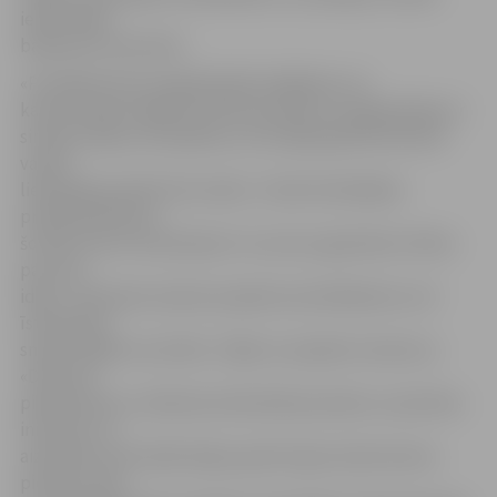
iedzīvotāju
balsojums internetā.
«Pirmajā konkursa gadā pārliecinājāmies, ka
katrā Latvijas reģionā ir aktīvi jaunieši un organizācijas ar
simtiem ideju, kā rūpēties, lai tuvējā apkārtnē ikviens
varētu
lietderīgi pavadīt brīvo laiku. Tomēr būtiskākais
priekšnosacījums
šo labo ieceru īstenošanai ir to autoru gatavība cīnīties
par savu
ideju. Tieši pašu iesaiste projekta aizstāvēšanā un arī
īstenošanā
sniedz labāko rezultātu. Tāpēc ar projektu konkursu
«Diena kā
piedzīvojums» vēlamies iedrošināt jauniešus uzņemties
iniciatīvu un
aizstāvēt savas labās idejas, gūstot gan neatsveramu
pieredzi, gan