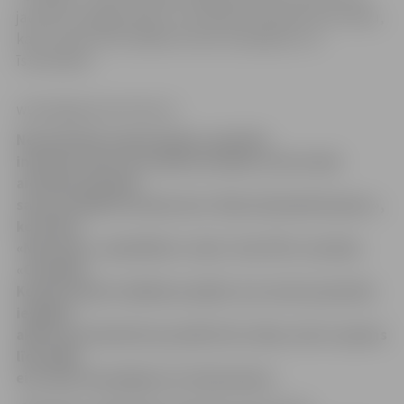
jauniešu iespējas aktīvi un kvalitatīvi pavadīt brīvo laiku,
katrs saņems līdz 2000 eiro lielu finansējumu to
īstenošanai.
www.jelgavasvestnesis.lv
Nevalstiskās organizācijas, jauniešu
interešu centri un mācību iestādes visā Latvijā
aicinātas pieteikt
savus projektus konkursam «Diena kā piedzīvojums»,
ko īsteno
«Narvesen» sadarbībā ar radio «Star FM» un banku
«Citadele».
Konkursā pieci labākie projekti, kas veicina jauniešu
iespējas
aktīvi un kvalitatīvi pavadīt brīvo laiku, katrs saņems
līdz 2000
eiro lielu finansējumu to īstenošanai.