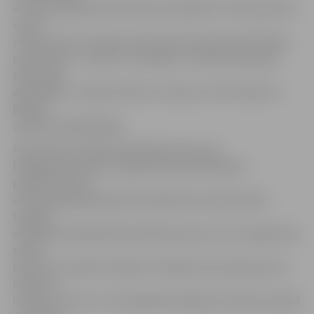
arī radot paliekošas vērtības savā pilsētā. Tikai kopā mēs
varam
veidot vidi, kas sniedz pozitīvas alternatīvas brīvā laika
pavadīšanai – attīstot, motivējot un iedvesmojot gan
pašus, gan
apkārtējos,» skaidro Katrīne Judovica, SIA «Narvesen
Baltija»
valdes priekšsēdētāja.
Pērn konkursā Diena kā piedzīvojums par
labākajiem jauniešu organizāciju pieteiktajiem
projektiem tika
atzīta pašapkalpošanās velodarbnīcas atjaunošana
Liepājā,
skeitparka labiekārtošana Bauskā, jaunu ielu vingrošanas
sporta
laukumu izveide Ozolainē un Viļakā, kā arī īpaša sporta
laukuma
izveide suņiem un to īpašniekiem Rīgas dzīvnieku pansijā