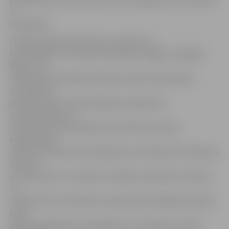
ar
invaliditāti.
Pieteikumi jāiesniedz līdz 22. aprīlim un
katrā reģionā – Kurzemē, Vidzemē, Latgalē, Zemgalē,
Rīgā – tiks
realizēts viens aktuāls projekts aktīva dzīvesveida
veicināšanai
jauniešu vidū. No pieteiktajiem projektiem
interesantākos un
nolikumam atbilstošākos izraudzīsies jauniešu
organizācijas
«Avantis» direktore Ilona Bičevska, skeitbordists Madaras
Apse, kā
arī «Narvesen» un bankas «Citadele» pārstāvji. Savukārt,
lai
realizēti tiktu tieši katram reģionam aktuālākie projekti,
starp
žūrijas izvēlētajiem kandidātiem uzvarētājus noteiks