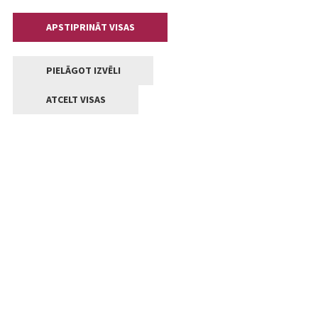
APSTIPRINĀT VISAS
PIELĀGOT IZVĒLI
ATCELT VISAS
Kontakti
Jelgavas valstpilsētas pašvaldība
Lielā iela 11, Jelgava, LV-3001
+371 63005522