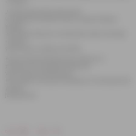
«Ulubele».
Jauniešu idejas aktīva dzīvesveida
veicināšanai var atbalstīt ikviens, ziedojot līdzekļus
projektu
īstenošanai «Narvesen» tirdzniecības vietās izvietotajās
«Diena kā
piedzīvojums» ziedojumu kastītēs.
Konkursa Diena kā piedzīvojums nolikums un
pieteikuma forma pieejama mājas lapā
www.narvesen.lv/piedzivojums.
Pieci projekti, kas saņems finansējumu to īstenošanai tiks
paziņoti
jūnija sākumā.
Drukāt
Dalīties