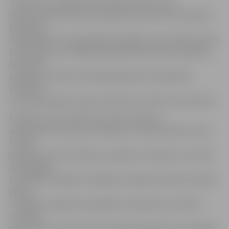
«Narvesen» sabiedrisko attiecību konsultants
Oskars Kupše informē, ka idejas konkursam var pieteikt
biedrības,
nodibinājumi un pašvaldību iestādes, kuras vēlas īstenot
interesantus un vietējai sabiedrībai aktuālus projektus,
kas radītu
paliekošu vērtību konkrētajā pilsētā vai apkārtnē,
vienlaikus
veicinot jauniešu fizisko attīstību un aktīvu dzīvesveidu.
Projekti var būt saistīti ar sporta laukumu
atjaunošanu vai jaunu ierīkošanu, aktīvās atpūtas vietu
izveidi,
jauniešu centru attīstību, pasākumu rīkošanu vai citām
lietderīgām
iniciatīvām. Papildus 10 000 eiro lielajam atbalsta fondam
banka
«Citadele» piešķirs speciālbalvu projektam, kurā būs
visvairāk
padomāts par aktīva dzīvesveida iespējām arī jauniešiem