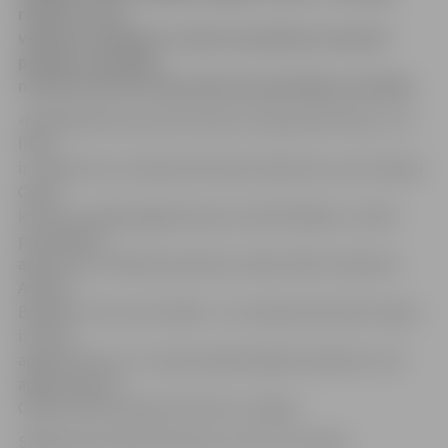
raksturo viņa,
vēloties noskaidrot, kad tas mainīsies un kad arī
pilsētas nomalēm,
ne tikai centram tiks pievērsta pienācīga uzmanība.
«Minētajā ielas posmā atrodas 0,4 V gaisvada līnija, un šī
līnija
ir uzņēmuma «Latvijas dzelzceļš» īpašumā,» par situāciju
Cepļu
ielā, kas sarežģī apgaismojuma nodrošināšanu, stāsta
pašvaldības
aģentūras «Pilsētsaimniecība» elektrotīklu inženieris
Andrejs
Bobikins. Taču viņš norāda – ja «Latvijas dzelzceļš» atļaus
izbūvēt
apgaismojumu uz viņiem piederošajiem balstiem, tad
apgaismojums
Cepļu ielā tiks atjaunots līdz 31. maijam.
Sagatavoja Sintija Čepanone, foto Ivars Veiliņš