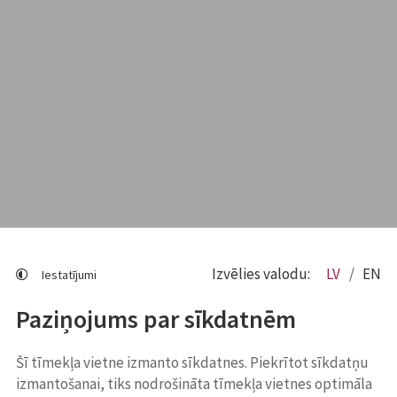
Izvēlies valodu:
LV
EN
Iestatījumi
Paziņojums par sīkdatnēm
Šī tīmekļa vietne izmanto sīkdatnes. Piekrītot sīkdatņu
izmantošanai, tiks nodrošināta tīmekļa vietnes optimāla