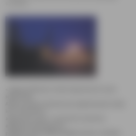
uzmanība.
«Jelgavas Vēstnesī» vērsās Cepļu ielas 18. nama
iedzīvotāja
Aldona, paužot sašutumu par apgaismojumu Cepļu
ielā. «Puse ielas ir
apgaismota, puse – nav! Līdz 10. numuram
apgaismes stabi deg, bet
pārējiem iedzīvotājiem jāslīgst tumsā,» situāciju