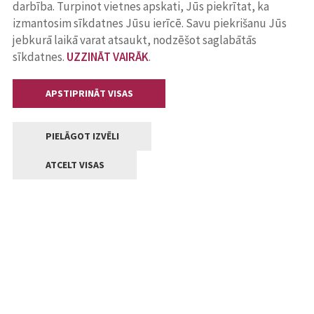
darbība. Turpinot vietnes apskati, Jūs piekrītat, ka
izmantosim sīkdatnes Jūsu ierīcē. Savu piekrišanu Jūs
jebkurā laikā varat atsaukt, nodzēšot saglabātās
sīkdatnes.
UZZINĀT VAIRĀK
.
APSTIPRINĀT VISAS
PIELĀGOT IZVĒLI
ATCELT VISAS
Kontakti