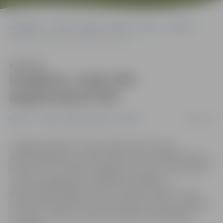
Sākumlapa
Portāla “Jelgavas Vēstnesis” arhīvs
Pilsētā
Iespējams, Cepļu ielā apgaismojums būs
Klausīties
Iespējams, Cepļu ielā
apgaismojums būs
08/04/2012
Pilsētā
Portāla “Jelgavas Vēstnesis” arhīvs
«Jelgavas Vēstnesī» vērsās Cepļu ielas 18. nama
iedzīvotāja Aldona, paužot sašutumu par apgaismojumu
Cepļu ielā. «Puse ielas ir apgaismota, puse – nav! Līdz 10.
numuram apgaismes stabi deg, bet pārējiem
iedzīvotājiem jāslīgst tumsā,» situāciju raksturo viņa,
vēloties noskaidrot, kad tas mainīsies un kad arī pilsētas
nomalēm, ne tikai centram tiks pievērsta pienācīga