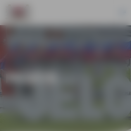
PILSĒTĀ