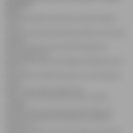
Olimpiskais
centrs».
Pašlaik ēka Brīvības bulvārī 31a, kur līdz šim mācību
process
notika 4. vidusskolas sākumklašu skolēniem, vēl atrodas
Izglītības
pārvaldes pārziņā, taču jau šobrīd tiek gatavots
lēmumprojekts, kas
paredz šo ēku nodot SIA «Zemgales Olimpiskais centrs»
(ZOC). Ja
domes sēdē to atbalstīs deputāti, tad, visticamāk, jau
oktobrī
agrāko «mazo skoliņu» pārņems ZOC.
«Ņemot vērā, ka šī ēka atrodas netālu no topošā
Zemgales
Olimpiskā centra, tā perspektīvā varētu kļūt par šī
daudzfunkcionālā sporta kompleksa turpinājumu.
Iespējams, tur
varētu tikt izveidots viesnīcas komplekss, kas nākotnē