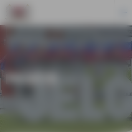
PILSĒTĀ