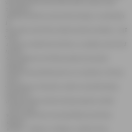
sākotnēji šī ēka būvēta kā bērnudārzs, atjaunot tajā
pirmsskolas
izglītības iestādi nav ekonomiski izdevīgi. «Jau sākotnēji
šis
bērnudārzs tika būvēts nelielam skaitam audzēkņu – tajā
varēja
uzņemt ne vairāk kā simts bērnus, un pašlaik, ņemot vērā
apstākli,
ka jau sagatavots attīstības projekts pirmsskolas
izglītības
iestādei Pulkveža Brieža ielā un arī «Sprīdītim» Tērvetes
ielā var
sākt piebūves celtniecību, nebūtu racionāli līdzekļus
ieguldīt vēl
viena bērnudārza rekonstrukcijas projekta izstrādē.
Turklāt turpat
netālu atrodas divas citas pašvaldības pirmsskolas
izglītības
iestādes – «Rotaļa» un «Vārpiņa»,» skaidro G.Auza.