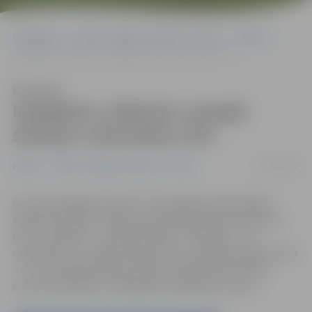
Sākumlapa
Portāla “Jelgavas Vēstnesis” arhīvs
Pilsētā
Iespējams, nākotnē «mazajā skoliņā» saimniekos ZOC
Klausīties
Iespējams, nākotnē «mazajā
skoliņā» saimniekos ZOC
05/09/2009
Pilsētā
Portāla “Jelgavas Vēstnesis” arhīvs
Šis ir pirmais gads, kad arī 4. vidusskolas sākumklašu
skolēni mācības uzsāk nupat atklātajā skolas piebūvē,
nevis, kā ierasts, «mazajā skoliņā». Tiesa gan – tas
nenozīmē, ka «mazās skoliņas» ēka turpmāk stāvēs tukša
– tā, visticamāk, kļūs par daļu no daudzfunkcionālā
sporta kompleksa «Zemgales Olimpiskais centrs».