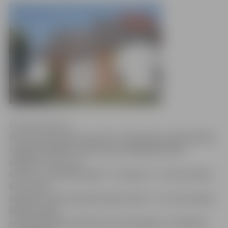
Sintija Čepanone
Šis ir pirmais gads, kad arī 4. vidusskolas sākumklašu
skolēni mācības uzsāk nupat atklātajā skolas
piebūvē, nevis, kā
ierasts, «mazajā skoliņā». Tiesa gan – tas nenozīmē,
ka «mazās
skoliņas» ēka turpmāk stāvēs tukša – tā, visticamāk,
kļūs par daļu
no daudzfunkcionālā sporta kompleksa «Zemgales