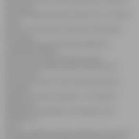
nodrošinātu
vēl pilnvērtīgāku pakalpojumu klāstu ZOC,» teic Sporta
centra
direktors Juris Kaminskis, akcentējot, ka pēc domes
lēmuma par
turpmākajām ēkas izmantošanas iespējām ZOC
vajadzībām pašvaldība
lems sarunās ar Latvijas Olimpisko komiteju.
Kad taps zināms, kādiem mērķiem nākotnē «mazā
skoliņa» varētu
tikt izmantota, tad arī, ņemot vērā ēkas stāvokli un
finansiālās
iespējas, tiks lemts par tās likteni – vai nu ēka tiks
pārbūvēta un
pielāgota ZOC vajadzībām, vai arī nojaukta, vietā
uzbūvējot citu
celtni.
Kā norāda Izglītības pārvaldes vadītāja Gunta Auza, kaut