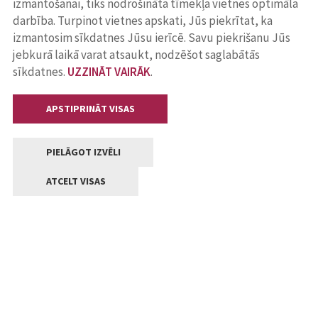
izmantošanai, tiks nodrošināta tīmekļa vietnes optimāla
darbība. Turpinot vietnes apskati, Jūs piekrītat, ka
izmantosim sīkdatnes Jūsu ierīcē. Savu piekrišanu Jūs
jebkurā laikā varat atsaukt, nodzēšot saglabātās
sīkdatnes.
UZZINĀT VAIRĀK
.
APSTIPRINĀT VISAS
PIELĀGOT IZVĒLI
ATCELT VISAS
Kontakti