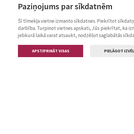
Paziņojums par sīkdatnēm
Šī tīmekļa vietne izmanto sīkdatnes. Piekrītot sīkdat
darbība. Turpinot vietnes apskati, Jūs piekrītat, ka i
jebkurā laikā varat atsaukt, nodzēšot saglabātās sīkd
APSTIPRINĀT VISAS
PIELĀGOT IZVĒL
Kontakti
Jelgavas valstp
Lielā iela 11
+371 630055
pasts@jelga