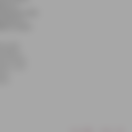
ērso arī
 Vēstnesim» kāda
u pāreju vai
jējam, kas grib
bu Lielās
ši šķērsot
ība» informē,
rtēta – pretī
na ir
ūtīts
Drukāt
Dalīties