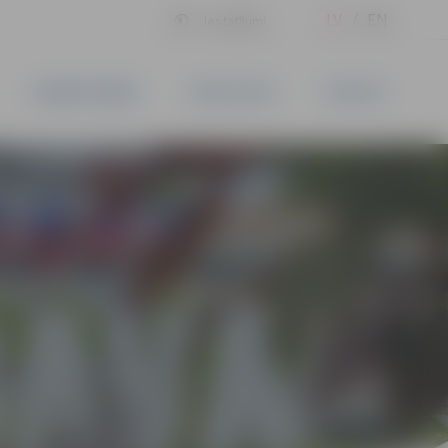
LV
EN
Iestatījumi
UZŅĒMĒJDARBĪBA
PAKALPOJUMI
KONTAKTI