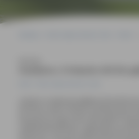
Sākumlapa
Portāla “Jelgavas Vēstnesis” arhīvs
Pilsētā
Klausīties
Iespējams, O.Kalpaka ielā būs gā
Pilsētā
Portāla “Jelgavas Vēstnesis” arhīvs
«Uzskatu, ka Jelgavā par gājējiem tiek domāts ļot
Piemēram, Lielās un Pulkveža O.Kalpaka ielas kru
kas, braucot centra virzienā, vēlas nogriezties pa 
O.Kalpaka ielu, gājēji, kas to vēlas šķērsot, ir jāpal
reālajā dzīvē tā nenotiek – gājēju pāreja ved vien pā
bet pēc tam – kaut zem riteņiem skrien! Un turpat 