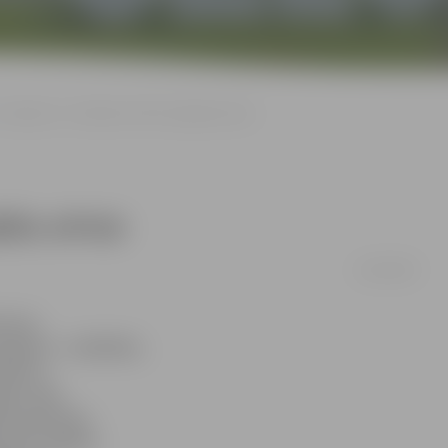
Iespējams, O.Kalpaka ielā būs gājēju pāreja
jēju pāreja
14/04/2008
i maz.
stojums – mašīnām,
labi uz
aiž, taču
r Lielo ielu,
taču ir bērnu