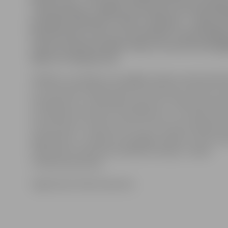
rotaļu laukums, tādēļ šo krustojumu itin bieži jāšķ
jaunajām māmiņām ar bērnu ratiņiem!» «Jelgavas
kundze jautā, vai tur nav paredzēts izveidot gājēj
vismaz uztaisīt drošības saliņu, kur patverties gā
šķērsot O.Kalpaka ielu.
Atbildot uz jautājumu par gājēju pārejas nepieciešamī
un Pulkveža O.Kalpaka ielas krustojumā, lai varētu dro
O.Kalpaka ielu, pašvaldības aģentūra «Pilsētsaimniec
ka minētais krustojums tika apsekots un situācija izvē
atrodas bērnu rotaļu laukums un krustojuma šķērsoša
apgrūtināta. «Jautājums par gājēju pārejas izveidi nos
izskatīšanai Satiksmes drošības komisijā,» norāda
«Pilsētsaimniecībā».
Sagatavoja Sintija Čepanone