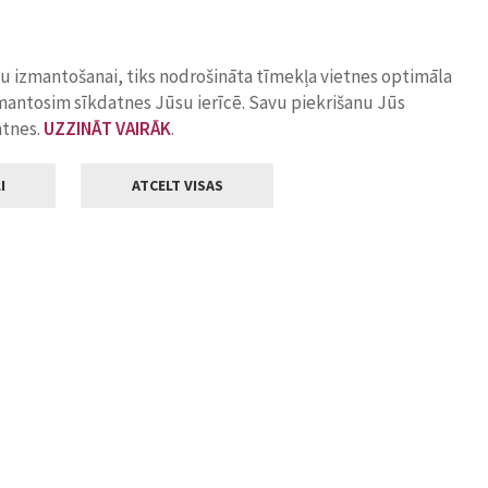
ņu izmantošanai, tiks nodrošināta tīmekļa vietnes optimāla
zmantosim sīkdatnes Jūsu ierīcē. Savu piekrišanu Jūs
atnes.
UZZINĀT VAIRĀK
.
I
ATCELT VISAS
Klientu apkalpošana
ilsētas pašvaldība
Darba laiks
, Jelgava, LV-3001
Pirmdienās
8.00 - 18.00
Otrdienās
8.00 - 17.00
22
Trešdienās
8.00 - 17.00
va.lv