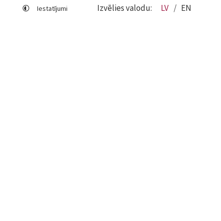
Izvēlies valodu:
LV
EN
Iestatījumi
Lapas karte
Viegli lasīt
Sociālo mediju lietošana
Sīkdatņu izmantošana
Piekļūstamības paziņojums