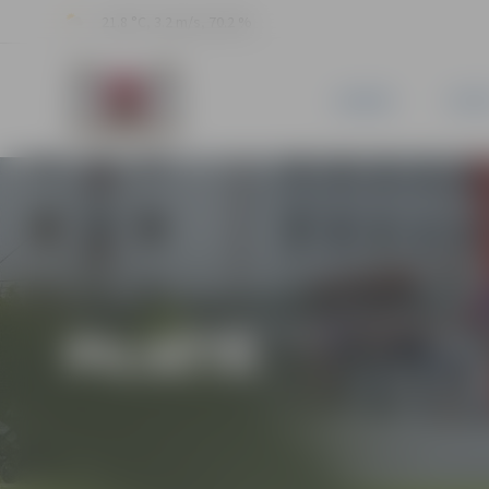
21.8 °C, 3.2 m/s, 70.2 %
JAUNUMI
PILSĒ
PILSĒTĀ