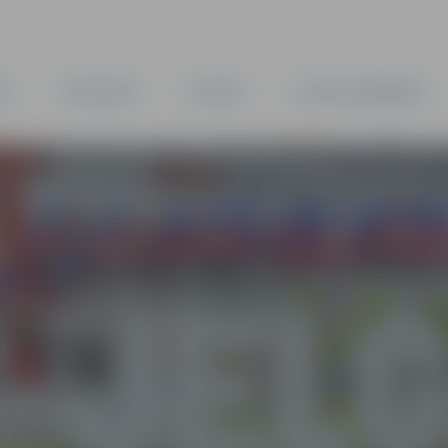
TA
PAŠVALDĪBA
IESTĀDES
KAPITĀLSABIEDRĪBAS